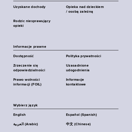
Uzyskane dochody
Opieka nad dzieckiem
/ osobą zależną
Rodzic niesprawujący
opieki
Informacje prawne
Dostępność
Polityka prywatności
Zrzeczenie się
Uzasadnione
odpowiedzialności
udogodnienia
Prawo wolności
Informacje
informacji (FOIL)
kontaktowe
Wybierz język
English
Español (Spanish)
العربية (Arabic)
中文 (Chinese)