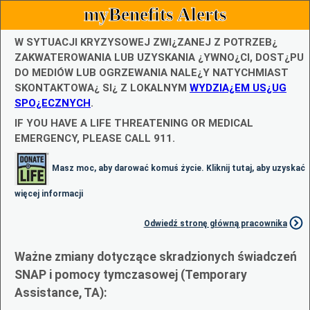
myBenefits Alerts
W SYTUACJI KRYZYSOWEJ ZWI¿ZANEJ Z POTRZEB¿
ZAKWATEROWANIA LUB UZYSKANIA ¿YWNO¿CI, DOST¿PU
DO MEDIÓW LUB OGRZEWANIA NALE¿Y NATYCHMIAST
SKONTAKTOWA¿ SI¿ Z LOKALNYM
WYDZIA¿EM US¿UG
SPO¿ECZNYCH
.
IF YOU HAVE A LIFE THREATENING OR MEDICAL
EMERGENCY, PLEASE CALL 911.
Masz moc, aby darować komuś życie. Kliknij tutaj, aby uzyskać
więcej informacji
Odwiedź stronę główną pracownika
Ważne zmiany dotyczące skradzionych świadczeń
SNAP i pomocy tymczasowej (Temporary
Assistance, TA):