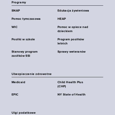
Programy
SNAP
Edukacja żywieniowa
Pomoc tymczasowa
HEAP
WIC
Pomoc w opiece nad
dzieckiem
Posiłki w szkole
Program posiłków
letnich
Stanowy program
Sprawy weteranów
zasiłków SSI
Ubezpieczenie zdrowotne
Medicaid
Child Health Plus
(CHP)
EPIC
NY State of Health
Ulgi podatkowe