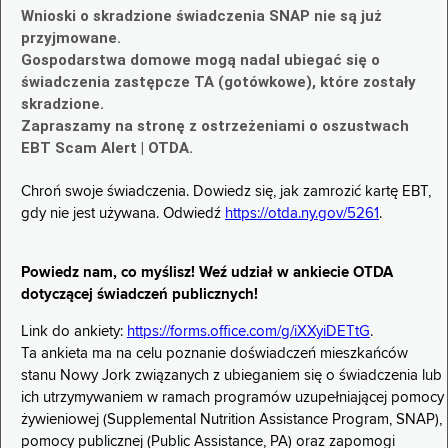
Wnioski o skradzione świadczenia SNAP nie są już
przyjmowane.
Gospodarstwa domowe mogą nadal ubiegać się o
świadczenia zastępcze TA (gotówkowe), które zostały
skradzione.
Zapraszamy na stronę z ostrzeżeniami o oszustwach
EBT Scam Alert | OTDA.
Chroń swoje świadczenia. Dowiedz się, jak zamrozić kartę EBT,
gdy nie jest używana. Odwiedź
https://otda.ny.gov/5261
.
Powiedz nam, co myślisz! Weź udział w ankiecie OTDA
dotyczącej świadczeń publicznych!
Link do ankiety:
https://forms.office.com/g/iXXyiDETtG
.
Ta ankieta ma na celu poznanie doświadczeń mieszkańców
stanu Nowy Jork związanych z ubieganiem się o świadczenia lub
ich utrzymywaniem w ramach programów uzupełniającej pomocy
żywieniowej (Supplemental Nutrition Assistance Program, SNAP),
pomocy publicznej (Public Assistance, PA) oraz zapomogi