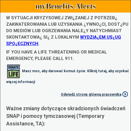
myBenefits Alerts
W SYTUACJI KRYZYSOWEJ ZWI¿ZANEJ Z POTRZEB¿
ZAKWATEROWANIA LUB UZYSKANIA ¿YWNO¿CI, DOST¿PU
DO MEDIÓW LUB OGRZEWANIA NALE¿Y NATYCHMIAST
SKONTAKTOWA¿ SI¿ Z LOKALNYM
WYDZIA¿EM US¿UG
SPO¿ECZNYCH
.
IF YOU HAVE A LIFE THREATENING OR MEDICAL
EMERGENCY, PLEASE CALL 911.
Masz moc, aby darować komuś życie. Kliknij tutaj, aby uzyskać
więcej informacji
Odwiedź stronę główną pracownika
Ważne zmiany dotyczące skradzionych świadczeń
SNAP i pomocy tymczasowej (Temporary
Assistance, TA):