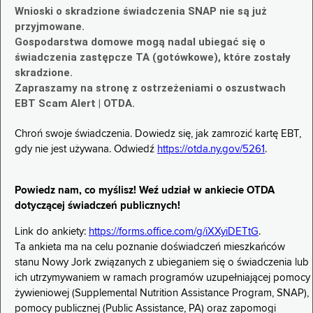
Wnioski o skradzione świadczenia SNAP nie są już
przyjmowane.
Gospodarstwa domowe mogą nadal ubiegać się o
świadczenia zastępcze TA (gotówkowe), które zostały
skradzione.
Zapraszamy na stronę z ostrzeżeniami o oszustwach
EBT Scam Alert | OTDA.
Chroń swoje świadczenia. Dowiedz się, jak zamrozić kartę EBT,
gdy nie jest używana. Odwiedź
https://otda.ny.gov/5261
.
Powiedz nam, co myślisz! Weź udział w ankiecie OTDA
dotyczącej świadczeń publicznych!
Link do ankiety:
https://forms.office.com/g/iXXyiDETtG
.
Ta ankieta ma na celu poznanie doświadczeń mieszkańców
stanu Nowy Jork związanych z ubieganiem się o świadczenia lub
ich utrzymywaniem w ramach programów uzupełniającej pomocy
żywieniowej (Supplemental Nutrition Assistance Program, SNAP),
pomocy publicznej (Public Assistance, PA) oraz zapomogi