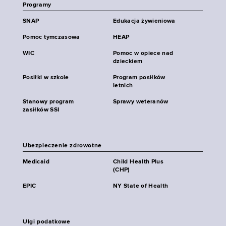
Programy
SNAP
Edukacja żywieniowa
Pomoc tymczasowa
HEAP
WIC
Pomoc w opiece nad
dzieckiem
Posiłki w szkole
Program posiłków
letnich
Stanowy program
Sprawy weteranów
zasiłków SSI
Ubezpieczenie zdrowotne
Medicaid
Child Health Plus
(CHP)
EPIC
NY State of Health
Ulgi podatkowe