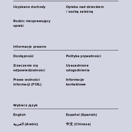
Uzyskane dochody
Opieka nad dzieckiem
/ osobą zależną
Rodzic niesprawujący
opieki
Informacje prawne
Dostępność
Polityka prywatności
Zrzeczenie się
Uzasadnione
odpowiedzialności
udogodnienia
Prawo wolności
Informacje
informacji (FOIL)
kontaktowe
Wybierz język
English
Español (Spanish)
العربية (Arabic)
中文 (Chinese)