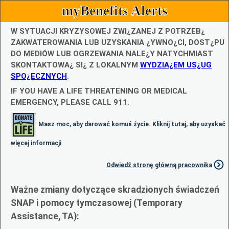
myBenefits Alerts
W SYTUACJI KRYZYSOWEJ ZWI¿ZANEJ Z POTRZEB¿
ZAKWATEROWANIA LUB UZYSKANIA ¿YWNO¿CI, DOST¿PU
DO MEDIÓW LUB OGRZEWANIA NALE¿Y NATYCHMIAST
SKONTAKTOWA¿ SI¿ Z LOKALNYM
WYDZIA¿EM US¿UG
SPO¿ECZNYCH
.
IF YOU HAVE A LIFE THREATENING OR MEDICAL
EMERGENCY, PLEASE CALL 911.
Masz moc, aby darować komuś życie. Kliknij tutaj, aby uzyskać
więcej informacji
Odwiedź stronę główną pracownika
Ważne zmiany dotyczące skradzionych świadczeń
SNAP i pomocy tymczasowej (Temporary
Assistance, TA):