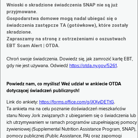
Wnioski o skradzione świadczenia SNAP nie są już
przyjmowane.
Gospodarstwa domowe mogą nadal ubiegać się o
świadczenia zastępcze TA (gotówkowe), które zostały
skradzione.
Zapraszamy na stronę z ostrzeżeniami o oszustwach
EBT Scam Alert | OTDA.
Chroń swoje świadczenia. Dowiedz się, jak zamrozić kartę EBT,
gdy nie jest używana. Odwiedź
https://otda.ny.gov/5261
.
Powiedz nam, co myślisz! Weź udział w ankiecie OTDA
dotyczącej świadczeń publicznych!
Link do ankiety:
https://forms.office.com/g/iXXyiDETtG
.
Ta ankieta ma na celu poznanie doświadczeń mieszkańców
stanu Nowy Jork związanych z ubieganiem się o świadczenia lub
ich utrzymywaniem w ramach programów uzupełniającej pomocy
żywieniowej (Supplemental Nutrition Assistance Program, SNAP),
pomocy publicznej (Public Assistance, PA) oraz zapomogi