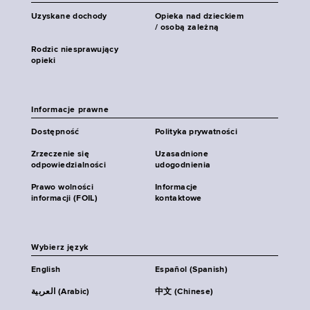
Uzyskane dochody
Opieka nad dzieckiem
/ osobą zależną
Rodzic niesprawujący
opieki
Informacje prawne
Dostępność
Polityka prywatności
Zrzeczenie się
Uzasadnione
odpowiedzialności
udogodnienia
Prawo wolności
Informacje
informacji (FOIL)
kontaktowe
Wybierz język
English
Español (Spanish)
العربية (Arabic)
中文 (Chinese)