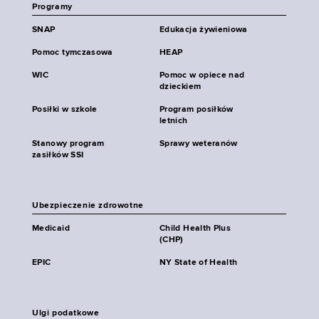
Programy
SNAP
Edukacja żywieniowa
Pomoc tymczasowa
HEAP
WIC
Pomoc w opiece nad
dzieckiem
Posiłki w szkole
Program posiłków
letnich
Stanowy program
Sprawy weteranów
zasiłków SSI
Ubezpieczenie zdrowotne
Medicaid
Child Health Plus
(CHP)
EPIC
NY State of Health
Ulgi podatkowe