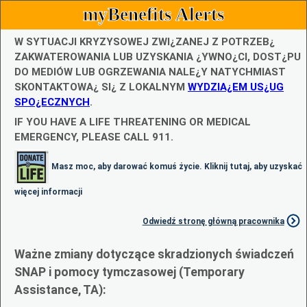
myBenefits Alerts
W SYTUACJI KRYZYSOWEJ ZWI¿ZANEJ Z POTRZEB¿
ZAKWATEROWANIA LUB UZYSKANIA ¿YWNO¿CI, DOST¿PU
DO MEDIÓW LUB OGRZEWANIA NALE¿Y NATYCHMIAST
SKONTAKTOWA¿ SI¿ Z LOKALNYM
WYDZIA¿EM US¿UG
SPO¿ECZNYCH
.
IF YOU HAVE A LIFE THREATENING OR MEDICAL
EMERGENCY, PLEASE CALL 911.
Masz moc, aby darować komuś życie. Kliknij tutaj, aby uzyskać
więcej informacji
Odwiedź stronę główną pracownika
Ważne zmiany dotyczące skradzionych świadczeń
SNAP i pomocy tymczasowej (Temporary
Assistance, TA):