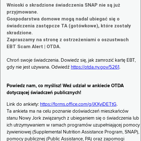
Wnioski o skradzione świadczenia SNAP nie są już
przyjmowane.
Gospodarstwa domowe mogą nadal ubiegać się o
świadczenia zastępcze TA (gotówkowe), które zostały
skradzione.
Zapraszamy na stronę z ostrzeżeniami o oszustwach
EBT Scam Alert | OTDA.
Chroń swoje świadczenia. Dowiedz się, jak zamrozić kartę EBT,
gdy nie jest używana. Odwiedź
https://otda.ny.gov/5261
.
Powiedz nam, co myślisz! Weź udział w ankiecie OTDA
dotyczącej świadczeń publicznych!
Link do ankiety:
https://forms.office.com/g/iXXyiDETtG
.
Ta ankieta ma na celu poznanie doświadczeń mieszkańców
stanu Nowy Jork związanych z ubieganiem się o świadczenia lub
ich utrzymywaniem w ramach programów uzupełniającej pomocy
żywieniowej (Supplemental Nutrition Assistance Program, SNAP),
pomocy publicznej (Public Assistance, PA) oraz zapomogi