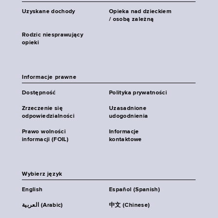
Uzyskane dochody
Opieka nad dzieckiem
/ osobą zależną
Rodzic niesprawujący
opieki
Informacje prawne
Dostępność
Polityka prywatności
Zrzeczenie się
Uzasadnione
odpowiedzialności
udogodnienia
Prawo wolności
Informacje
informacji (FOIL)
kontaktowe
Wybierz język
English
Español (Spanish)
العربية (Arabic)
中文 (Chinese)