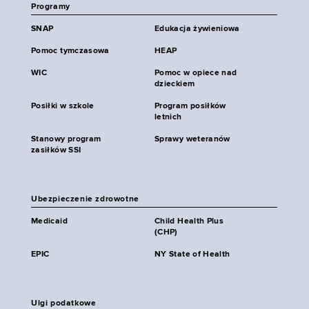
Programy
SNAP
Edukacja żywieniowa
Pomoc tymczasowa
HEAP
WIC
Pomoc w opiece nad
dzieckiem
Posiłki w szkole
Program posiłków
letnich
Stanowy program
Sprawy weteranów
zasiłków SSI
Ubezpieczenie zdrowotne
Medicaid
Child Health Plus
(CHP)
EPIC
NY State of Health
Ulgi podatkowe