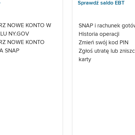
p
Sprawdź saldo EBT
RZ NOWE KONTO W
SNAP i rachunek got
LU NY.GOV
Historia operacji
RZ NOWE KONTO
Zmień swój kod PIN
A SNAP
Zgłoś utratę lub znisz
karty