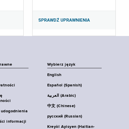
SPRAWDŹ UPRAWNIENIA
prawne
Wybierz język
English
watności
Español (Spanish)
ię
العربية (Arabic)
ności
中文 (Chinese)
 udogodnienia
русский (Russian)
ci informacji
Kreyòl Ayisyen (Haitian-