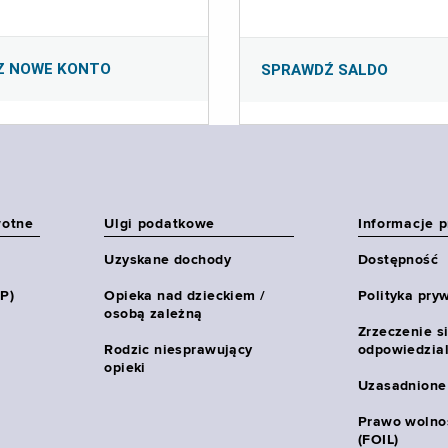
Z NOWE KONTO
SPRAWDŹ SALDO
wotne
Ulgi podatkowe
Informacje 
Uzyskane dochody
Dostępność
HP)
Opieka nad dzieckiem /
Polityka pry
osobą zależną
Zrzeczenie s
Rodzic niesprawujący
odpowiedzial
opieki
Uzasadnione
Prawo wolnoś
(FOIL)