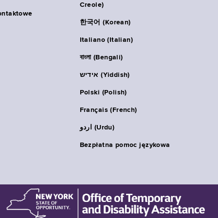
Creole)
ontaktowe
한국어 (Korean)
Italiano (Italian)
বাংলা (Bengali)
אידיש (Yiddish)
Polski (Polish)
Français (French)
اردو (Urdu)
Bezpłatna pomoc językowa