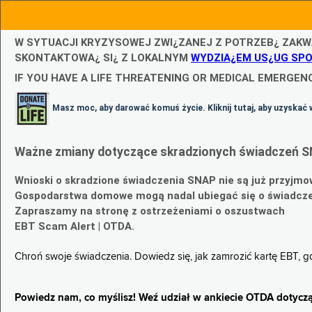
W SYTUACJI KRYZYSOWEJ ZWI¿ZANEJ Z POTRZEB¿ ZAKW
SKONTAKTOWA¿ SI¿ Z LOKALNYM
WYDZIA¿EM US¿UG SP
IF YOU HAVE A LIFE THREATENING OR MEDICAL EMERGENC
Masz moc, aby darować komuś życie. Kliknij tutaj, aby uzyskać 
Ważne zmiany dotyczące skradzionych świadczeń S
Wnioski o skradzione świadczenia SNAP nie są już przyjmo
Gospodarstwa domowe mogą nadal ubiegać się o świadczen
Zapraszamy na stronę z ostrzeżeniami o oszustwach
EBT Scam Alert | OTDA.
Chroń swoje świadczenia. Dowiedz się, jak zamrozić kartę EBT, 
Powiedz nam, co myślisz! Weź udział w ankiecie OTDA dotyczą