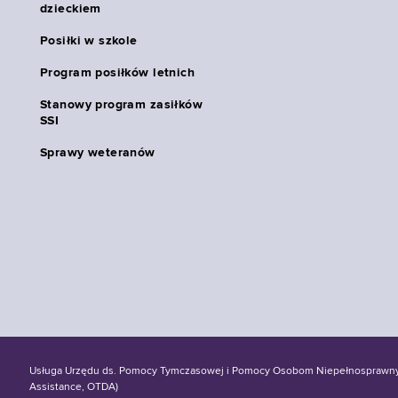
dzieckiem
Posiłki w szkole
Program posiłków letnich
Stanowy program zasiłków
SSI
Sprawy weteranów
Usługa Urzędu ds. Pomocy Tymczasowej i Pomocy Osobom Niepełnosprawnym S
Assistance, OTDA)