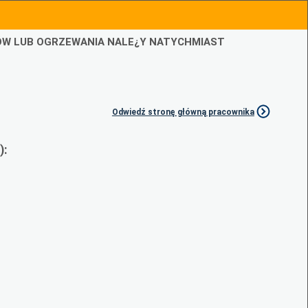
IÓW LUB OGRZEWANIA NALE¿Y NATYCHMIAST
Odwiedź stronę główną pracownika
):