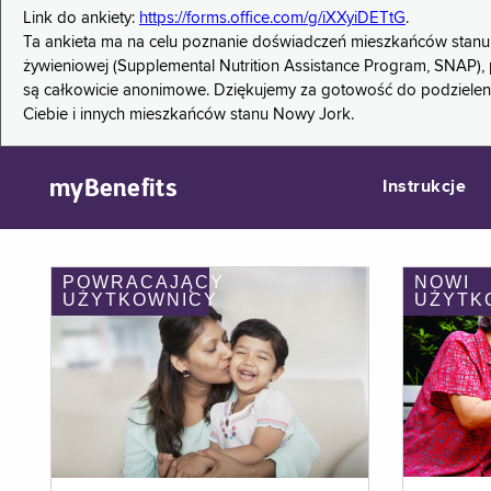
Link do ankiety:
https://forms.office.com/g/iXXyiDETtG
.
Ta ankieta ma na celu poznanie doświadczeń mieszkańców stanu
żywieniowej (Supplemental Nutrition Assistance Program, SNAP), 
są całkowicie anonimowe. Dziękujemy za gotowość do podzieleni
Ciebie i innych mieszkańców stanu Nowy Jork.
myBenefits
Instrukcje
POWRACAJĄCY
NOWI
UŻYTKOWNICY
UŻYTK