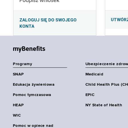
Podpisz wniosek
UTWÓR
ZALOGUJ SIĘ DO SWOJEGO
KONTA
myBenefits
Programy
Ubezpieczenie zdro
SNAP
Medicaid
Edukacja żywieniowa
Child Health Plus (C
Pomoc tymczasowa
EPIC
HEAP
NY State of Health
WIC
Pomoc w opiece nad