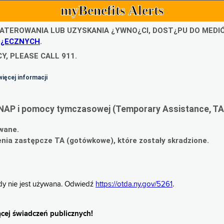
myBenefits Alerts
ATEROWANIA LUB UZYSKANIA ¿YWNO¿CI, DOST¿PU DO MED
O¿ECZNYCH
.
Y, PLEASE CALL 911.
więcej informacji
NAP i pomocy tymczasowej (Temporary Assistance, TA
wane.
ia zastępcze TA (gotówkowe), które zostały skradzione.
gdy nie jest używana. Odwiedź
https://otda.ny.gov/5261
.
cej świadczeń publicznych!