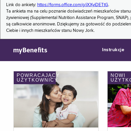
Link do ankiety:
https://forms.office.com/g/iXXyiDETtG
.
Ta ankieta ma na celu poznanie doświadczeń mieszkańców stanu
żywieniowej (Supplemental Nutrition Assistance Program, SNAP), 
są całkowicie anonimowe. Dziękujemy za gotowość do podzieleni
Ciebie i innych mieszkańców stanu Nowy Jork.
myBenefits
Instrukcje
POWRACAJĄCY
NOWI
UŻYTKOWNICY
UŻYTK