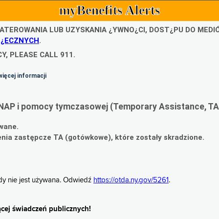
myBenefits Alerts
ATEROWANIA LUB UZYSKANIA ¿YWNO¿CI, DOST¿PU DO MED
O¿ECZNYCH
.
Y, PLEASE CALL 911.
więcej informacji
NAP i pomocy tymczasowej (Temporary Assistance, TA
wane.
ia zastępcze TA (gotówkowe), które zostały skradzione.
gdy nie jest używana. Odwiedź
https://otda.ny.gov/5261
.
cej świadczeń publicznych!