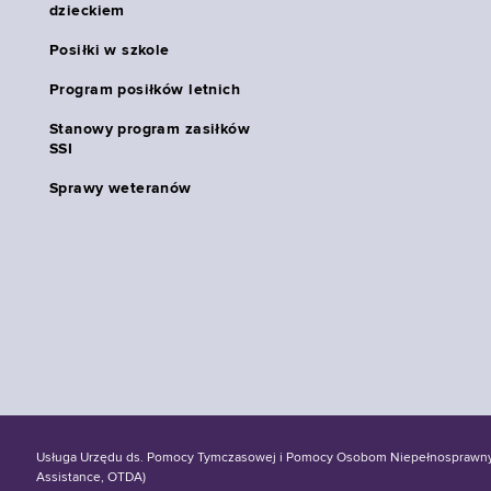
dzieckiem
Posiłki w szkole
Program posiłków letnich
Stanowy program zasiłków
SSI
Sprawy weteranów
Usługa Urzędu ds. Pomocy Tymczasowej i Pomocy Osobom Niepełnosprawnym S
Assistance, OTDA)