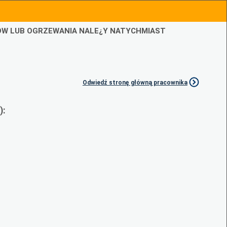
IÓW LUB OGRZEWANIA NALE¿Y NATYCHMIAST
Odwiedź stronę główną pracownika
):