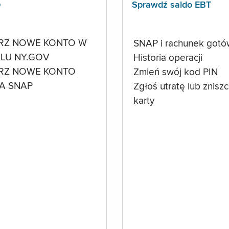
p
Sprawdź saldo EBT
RZ NOWE KONTO W
SNAP i rachunek got
LU NY.GOV
Historia operacji
RZ NOWE KONTO
Zmień swój kod PIN
A SNAP
Zgłoś utratę lub znisz
karty