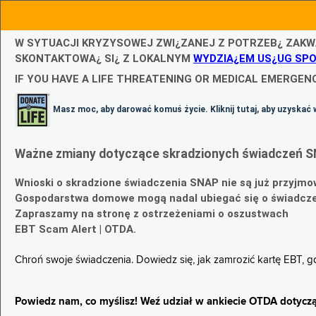
W SYTUACJI KRYZYSOWEJ ZWI¿ZANEJ Z POTRZEB¿ ZAKW
SKONTAKTOWA¿ SI¿ Z LOKALNYM
WYDZIA¿EM US¿UG SP
IF YOU HAVE A LIFE THREATENING OR MEDICAL EMERGENC
Masz moc, aby darować komuś życie. Kliknij tutaj, aby uzyskać 
Ważne zmiany dotyczące skradzionych świadczeń S
Wnioski o skradzione świadczenia SNAP nie są już przyjmo
Gospodarstwa domowe mogą nadal ubiegać się o świadczen
Zapraszamy na stronę z ostrzeżeniami o oszustwach
EBT Scam Alert | OTDA.
Chroń swoje świadczenia. Dowiedz się, jak zamrozić kartę EBT, 
Powiedz nam, co myślisz! Weź udział w ankiecie OTDA dotyczą