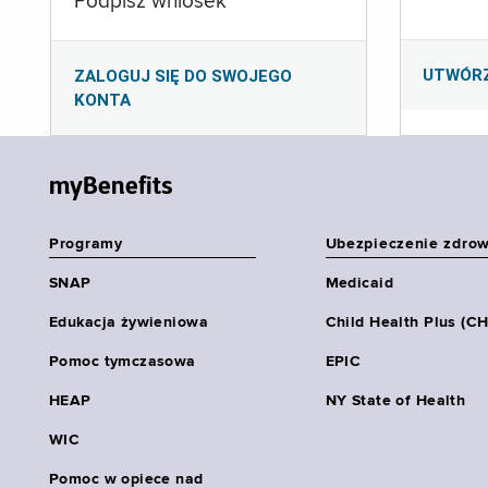
Podpisz wniosek
UTWÓR
ZALOGUJ SIĘ DO SWOJEGO
KONTA
myBenefits
Programy
Ubezpieczenie zdro
SNAP
Medicaid
Edukacja żywieniowa
Child Health Plus (C
Pomoc tymczasowa
EPIC
HEAP
NY State of Health
WIC
Pomoc w opiece nad