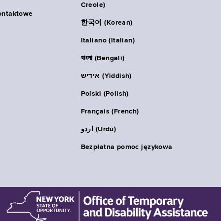
Creole)
ontaktowe
한국어 (Korean)
Italiano (Italian)
বাংলা (Bengali)
אידיש (Yiddish)
Polski (Polish)
Français (French)
اردو (Urdu)
Bezpłatna pomoc językowa