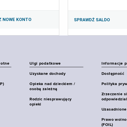
Z NOWE KONTO
SPRAWDŹ SALDO
wotne
Ulgi podatkowe
Informacje 
Uzyskane dochody
Dostępność
HP)
Opieka nad dzieckiem /
Polityka pry
osobą zależną
Zrzeczenie s
Rodzic niesprawujący
odpowiedzial
opieki
Uzasadnione
Prawo wolnoś
(FOIL)