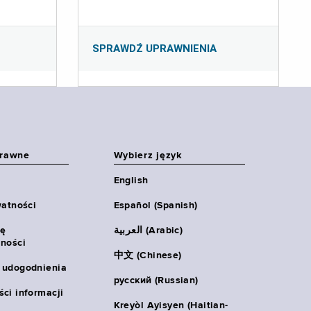
SPRAWDŹ UPRAWNIENIA
prawne
Wybierz język
English
watności
Español (Spanish)
ię
العربية (Arabic)
ności
中文 (Chinese)
 udogodnienia
русский (Russian)
ci informacji
Kreyòl Ayisyen (Haitian-