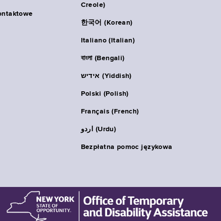
Creole)
ontaktowe
한국어 (Korean)
Italiano (Italian)
বাংলা (Bengali)
אידיש (Yiddish)
Polski (Polish)
Français (French)
اردو (Urdu)
Bezpłatna pomoc językowa