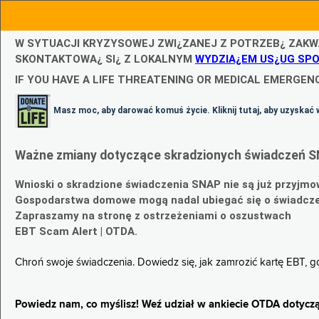
W SYTUACJI KRYZYSOWEJ ZWI¿ZANEJ Z POTRZEB¿ ZAKW
SKONTAKTOWA¿ SI¿ Z LOKALNYM
WYDZIA¿EM US¿UG SP
IF YOU HAVE A LIFE THREATENING OR MEDICAL EMERGENC
Masz moc, aby darować komuś życie. Kliknij tutaj, aby uzyskać 
Ważne zmiany dotyczące skradzionych świadczeń S
Wnioski o skradzione świadczenia SNAP nie są już przyjmo
Gospodarstwa domowe mogą nadal ubiegać się o świadczen
Zapraszamy na stronę z ostrzeżeniami o oszustwach
EBT Scam Alert | OTDA.
Chroń swoje świadczenia. Dowiedz się, jak zamrozić kartę EBT, 
Powiedz nam, co myślisz! Weź udział w ankiecie OTDA dotyczą