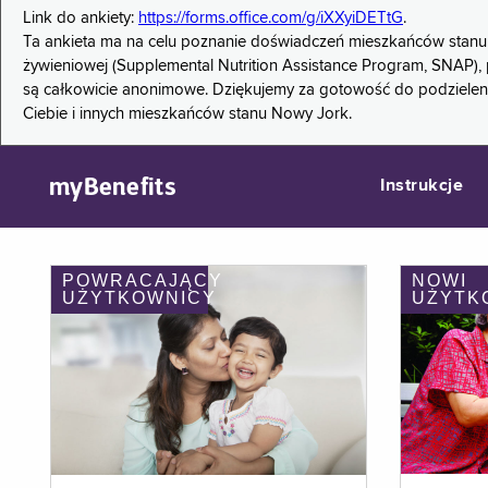
Link do ankiety:
https://forms.office.com/g/iXXyiDETtG
.
Ta ankieta ma na celu poznanie doświadczeń mieszkańców stanu
żywieniowej (Supplemental Nutrition Assistance Program, SNAP), 
są całkowicie anonimowe. Dziękujemy za gotowość do podzieleni
Ciebie i innych mieszkańców stanu Nowy Jork.
myBenefits
Instrukcje
POWRACAJĄCY
NOWI
UŻYTKOWNICY
UŻYTK