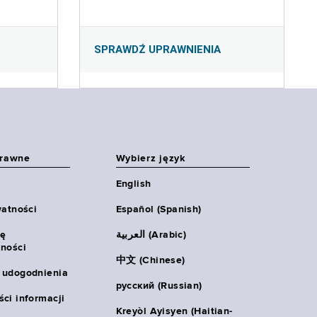
SPRAWDŹ UPRAWNIENIA
prawne
Wybierz język
English
watności
Español (Spanish)
ię
العربية (Arabic)
ności
中文 (Chinese)
 udogodnienia
русский (Russian)
ci informacji
Kreyòl Ayisyen (Haitian-