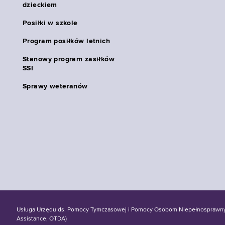
dzieckiem
Posiłki w szkole
Program posiłków letnich
Stanowy program zasiłków
SSI
Sprawy weteranów
Usługa Urzędu ds. Pomocy Tymczasowej i Pomocy Osobom Niepełnosprawnym S
Assistance, OTDA)