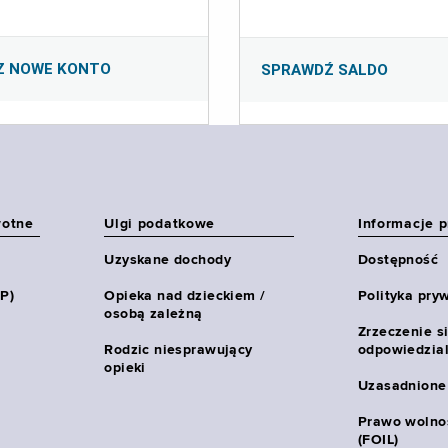
Z NOWE KONTO
SPRAWDŹ SALDO
wotne
Ulgi podatkowe
Informacje 
Uzyskane dochody
Dostępność
HP)
Opieka nad dzieckiem /
Polityka pry
osobą zależną
Zrzeczenie s
Rodzic niesprawujący
odpowiedzial
opieki
Uzasadnione
Prawo wolnoś
(FOIL)