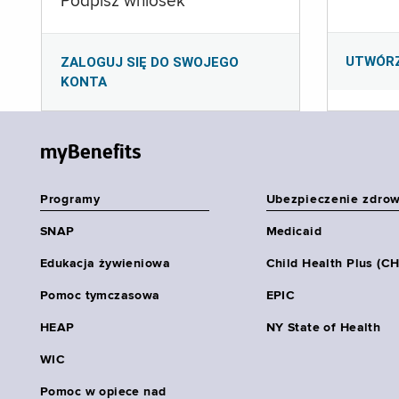
Podpisz wniosek
UTWÓR
ZALOGUJ SIĘ DO SWOJEGO
KONTA
myBenefits
Programy
Ubezpieczenie zdro
SNAP
Medicaid
Edukacja żywieniowa
Child Health Plus (C
Pomoc tymczasowa
EPIC
HEAP
NY State of Health
WIC
Pomoc w opiece nad