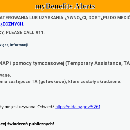
myBenefits Alerts
ATEROWANIA LUB UZYSKANIA ¿YWNO¿CI, DOST¿PU DO MED
O¿ECZNYCH
.
Y, PLEASE CALL 911.
więcej informacji
NAP i pomocy tymczasowej (Temporary Assistance, TA
wane.
ia zastępcze TA (gotówkowe), które zostały skradzione.
gdy nie jest używana. Odwiedź
https://otda.ny.gov/5261
.
cej świadczeń publicznych!