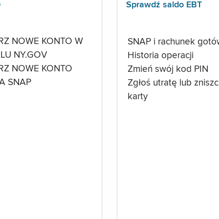
p
Sprawdź saldo EBT
RZ NOWE KONTO W
SNAP i rachunek got
LU NY.GOV
Historia operacji
RZ NOWE KONTO
Zmień swój kod PIN
A SNAP
Zgłoś utratę lub znisz
karty