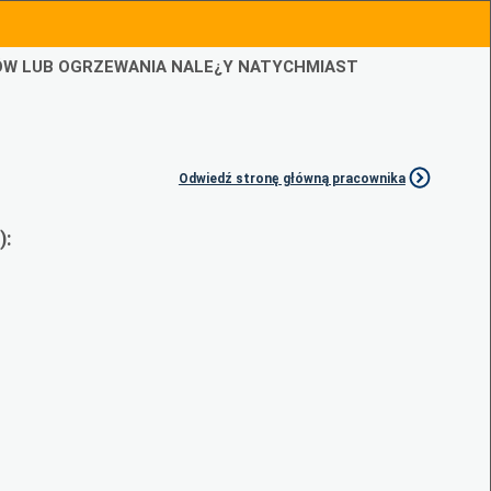
IÓW LUB OGRZEWANIA NALE¿Y NATYCHMIAST
Odwiedź stronę główną pracownika
):