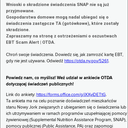
Wnioski o skradzione świadczenia SNAP nie są już
przyjmowane.
Gospodarstwa domowe mogą nadal ubiegać się o
świadczenia zastępcze TA (gotówkowe), które zostały
skradzione.
Zapraszamy na stronę z ostrzeżeniami o oszustwach
EBT Scam Alert | OTDA.
Chroń swoje świadczenia. Dowiedz się, jak zamrozić kartę EBT,
gdy nie jest używana. Odwiedź
https://otda.ny.gov/5261
.
Powiedz nam, co myślisz! Weź udział w ankiecie OTDA
dotyczącej świadczeń publicznych!
Link do ankiety:
https://forms.office.com/g/iXXyiDETtG
.
Ta ankieta ma na celu poznanie doświadczeń mieszkańców
stanu Nowy Jork związanych z ubieganiem się o świadczenia lub
ich utrzymywaniem w ramach programów uzupełniającej pomocy
żywieniowej (Supplemental Nutrition Assistance Program, SNAP),
pomocy publicznej (Public Assistance, PA) oraz zapomogi