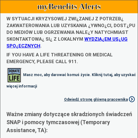
myBenefits Alerts
W SYTUACJI KRYZYSOWEJ ZWI¿ZANEJ Z POTRZEB¿
ZAKWATEROWANIA LUB UZYSKANIA ¿YWNO¿CI, DOST¿PU
DO MEDIÓW LUB OGRZEWANIA NALE¿Y NATYCHMIAST
SKONTAKTOWA¿ SI¿ Z LOKALNYM
WYDZIA¿EM US¿UG
SPO¿ECZNYCH
.
IF YOU HAVE A LIFE THREATENING OR MEDICAL
EMERGENCY, PLEASE CALL 911.
Masz moc, aby darować komuś życie. Kliknij tutaj, aby uzyskać
więcej informacji
Odwiedź stronę główną pracownika
Ważne zmiany dotyczące skradzionych świadczeń
SNAP i pomocy tymczasowej (Temporary
Assistance, TA):