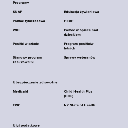
Programy
SNAP
Edukacja żywieniowa
Pomoc tymczasowa
HEAP
WIC
Pomoc w opiece nad
dzieckiem
Posiłki w szkole
Program posiłków
letnich
Stanowy program
Sprawy weteranów
zasiłków SSI
Ubezpieczenie zdrowotne
Medicaid
Child Health Plus
(CHP)
EPIC
NY State of Health
Ulgi podatkowe