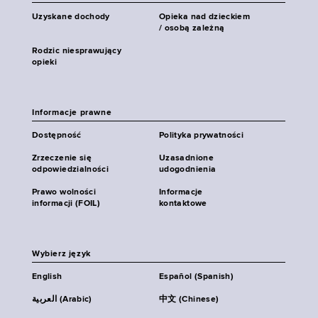
Uzyskane dochody
Opieka nad dzieckiem
/ osobą zależną
Rodzic niesprawujący
opieki
Informacje prawne
Dostępność
Polityka prywatności
Zrzeczenie się
Uzasadnione
odpowiedzialności
udogodnienia
Prawo wolności
Informacje
informacji (FOIL)
kontaktowe
Wybierz język
English
Español (Spanish)
العربية (Arabic)
中文 (Chinese)