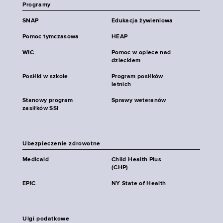
Programy
SNAP
Edukacja żywieniowa
Pomoc tymczasowa
HEAP
WIC
Pomoc w opiece nad
dzieckiem
Posiłki w szkole
Program posiłków
letnich
Stanowy program
Sprawy weteranów
zasiłków SSI
Ubezpieczenie zdrowotne
Medicaid
Child Health Plus
(CHP)
EPIC
NY State of Health
Ulgi podatkowe