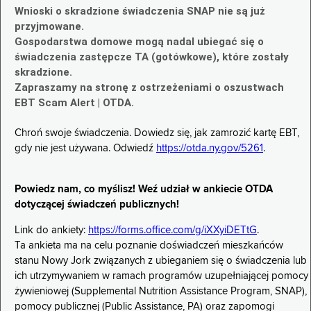
Wnioski o skradzione świadczenia SNAP nie są już
przyjmowane.
Gospodarstwa domowe mogą nadal ubiegać się o
świadczenia zastępcze TA (gotówkowe), które zostały
skradzione.
Zapraszamy na stronę z ostrzeżeniami o oszustwach
EBT Scam Alert | OTDA.
Chroń swoje świadczenia. Dowiedz się, jak zamrozić kartę EBT,
gdy nie jest używana. Odwiedź
https://otda.ny.gov/5261
.
Powiedz nam, co myślisz! Weź udział w ankiecie OTDA
dotyczącej świadczeń publicznych!
Link do ankiety:
https://forms.office.com/g/iXXyiDETtG
.
Ta ankieta ma na celu poznanie doświadczeń mieszkańców
stanu Nowy Jork związanych z ubieganiem się o świadczenia lub
ich utrzymywaniem w ramach programów uzupełniającej pomocy
żywieniowej (Supplemental Nutrition Assistance Program, SNAP),
pomocy publicznej (Public Assistance, PA) oraz zapomogi