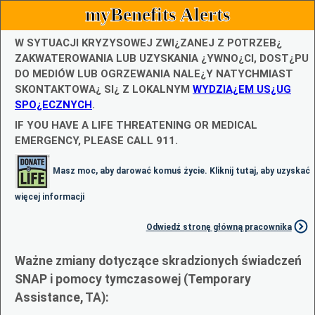
myBenefits Alerts
W SYTUACJI KRYZYSOWEJ ZWI¿ZANEJ Z POTRZEB¿
ZAKWATEROWANIA LUB UZYSKANIA ¿YWNO¿CI, DOST¿PU
DO MEDIÓW LUB OGRZEWANIA NALE¿Y NATYCHMIAST
SKONTAKTOWA¿ SI¿ Z LOKALNYM
WYDZIA¿EM US¿UG
SPO¿ECZNYCH
.
IF YOU HAVE A LIFE THREATENING OR MEDICAL
EMERGENCY, PLEASE CALL 911.
Masz moc, aby darować komuś życie. Kliknij tutaj, aby uzyskać
więcej informacji
Odwiedź stronę główną pracownika
Ważne zmiany dotyczące skradzionych świadczeń
SNAP i pomocy tymczasowej (Temporary
Assistance, TA):