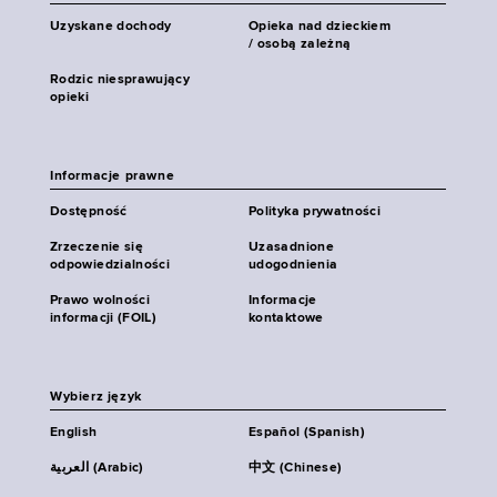
Uzyskane dochody
Opieka nad dzieckiem
/ osobą zależną
Rodzic niesprawujący
opieki
Informacje prawne
Dostępność
Polityka prywatności
Zrzeczenie się
Uzasadnione
odpowiedzialności
udogodnienia
Prawo wolności
Informacje
informacji (FOIL)
kontaktowe
Wybierz język
English
Español (Spanish)
العربية (Arabic)
中文 (Chinese)