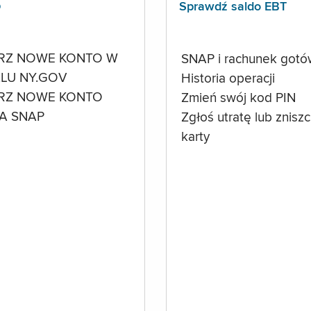
p
Sprawdź saldo EBT
RZ NOWE KONTO W
SNAP i rachunek got
LU NY.GOV
Historia operacji
RZ NOWE KONTO
Zmień swój kod PIN
A SNAP
Zgłoś utratę lub znisz
karty