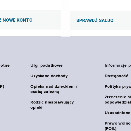
Z NOWE KONTO
SPRAWDŹ SALDO
wotne
Ulgi podatkowe
Informacje 
Uzyskane dochody
Dostępność
HP)
Opieka nad dzieckiem /
Polityka pry
osobą zależną
Zrzeczenie s
Rodzic niesprawujący
odpowiedzial
opieki
Uzasadnione
Prawo wolnoś
(FOIL)