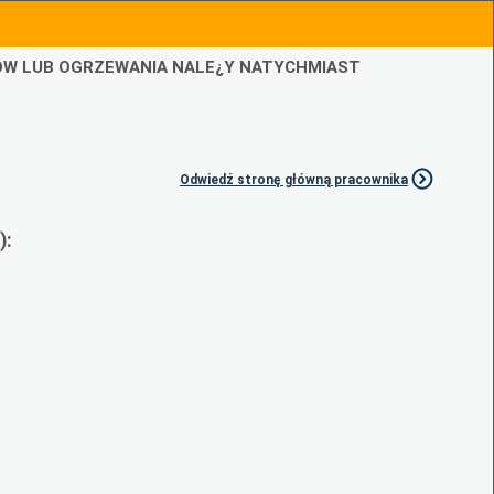
IÓW LUB OGRZEWANIA NALE¿Y NATYCHMIAST
Odwiedź stronę główną pracownika
):