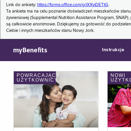
Link do ankiety:
https://forms.office.com/g/iXXyiDETtG
.
Ta ankieta ma na celu poznanie doświadczeń mieszkańców stanu
żywieniowej (Supplemental Nutrition Assistance Program, SNAP), 
są całkowicie anonimowe. Dziękujemy za gotowość do podzieleni
Ciebie i innych mieszkańców stanu Nowy Jork.
myBenefits
Instrukcje
POWRACAJĄCY
NOWI
UŻYTKOWNICY
UŻYTK