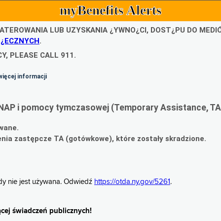
myBenefits Alerts
ATEROWANIA LUB UZYSKANIA ¿YWNO¿CI, DOST¿PU DO MED
O¿ECZNYCH
.
Y, PLEASE CALL 911.
więcej informacji
NAP i pomocy tymczasowej (Temporary Assistance, TA
wane.
ia zastępcze TA (gotówkowe), które zostały skradzione.
gdy nie jest używana. Odwiedź
https://otda.ny.gov/5261
.
cej świadczeń publicznych!