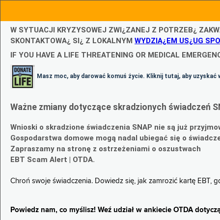
W SYTUACJI KRYZYSOWEJ ZWI¿ZANEJ Z POTRZEB¿ ZAKW
SKONTAKTOWA¿ SI¿ Z LOKALNYM
WYDZIA¿EM US¿UG SP
IF YOU HAVE A LIFE THREATENING OR MEDICAL EMERGENC
Masz moc, aby darować komuś życie. Kliknij tutaj, aby uzyskać 
Ważne zmiany dotyczące skradzionych świadczeń S
Wnioski o skradzione świadczenia SNAP nie są już przyjmo
Gospodarstwa domowe mogą nadal ubiegać się o świadczen
Zapraszamy na stronę z ostrzeżeniami o oszustwach
EBT Scam Alert | OTDA.
Chroń swoje świadczenia. Dowiedz się, jak zamrozić kartę EBT, 
Powiedz nam, co myślisz! Weź udział w ankiecie OTDA dotyczą