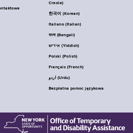
Creole)
ontaktowe
한국어 (Korean)
Italiano (Italian)
বাংলা (Bengali)
אידיש (Yiddish)
Polski (Polish)
Français (French)
اردو (Urdu)
Bezpłatna pomoc językowa