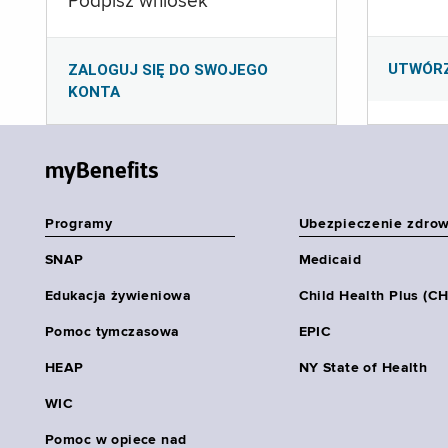
Podpisz wniosek
UTWÓR
ZALOGUJ SIĘ DO SWOJEGO
KONTA
myBenefits
Programy
Ubezpieczenie zdro
SNAP
Medicaid
Edukacja żywieniowa
Child Health Plus (C
Pomoc tymczasowa
EPIC
HEAP
NY State of Health
WIC
Pomoc w opiece nad