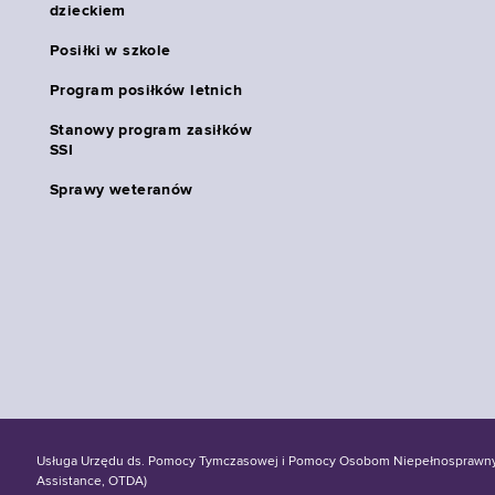
dzieckiem
Posiłki w szkole
Program posiłków letnich
Stanowy program zasiłków
SSI
Sprawy weteranów
Usługa Urzędu ds. Pomocy Tymczasowej i Pomocy Osobom Niepełnosprawnym S
Assistance, OTDA)