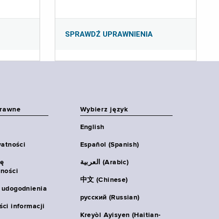
SPRAWDŹ UPRAWNIENIA
prawne
Wybierz język
English
watności
Español (Spanish)
ię
العربية (Arabic)
ności
中文 (Chinese)
 udogodnienia
русский (Russian)
ci informacji
Kreyòl Ayisyen (Haitian-