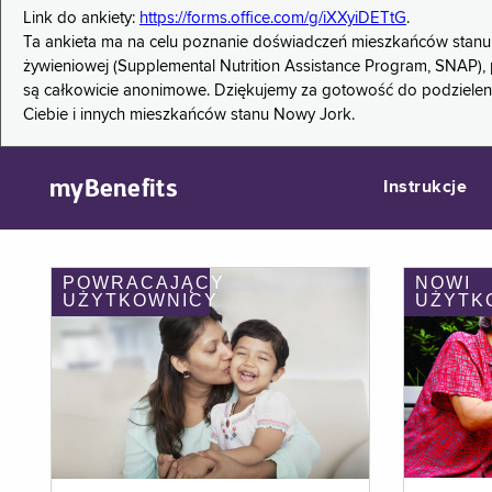
Link do ankiety:
https://forms.office.com/g/iXXyiDETtG
.
Ta ankieta ma na celu poznanie doświadczeń mieszkańców stanu
żywieniowej (Supplemental Nutrition Assistance Program, SNAP), 
są całkowicie anonimowe. Dziękujemy za gotowość do podzieleni
Ciebie i innych mieszkańców stanu Nowy Jork.
myBenefits
Instrukcje
POWRACAJĄCY
NOWI
UŻYTKOWNICY
UŻYTK