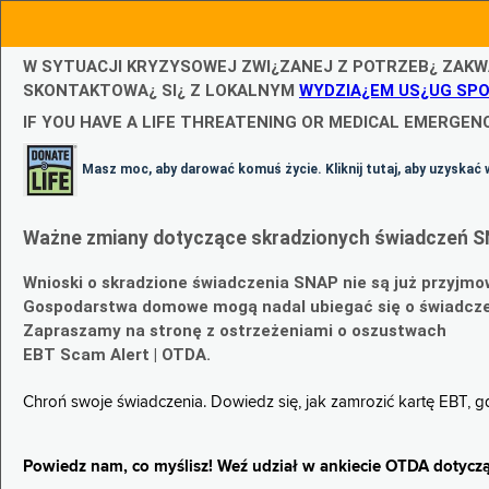
W SYTUACJI KRYZYSOWEJ ZWI¿ZANEJ Z POTRZEB¿ ZAKW
SKONTAKTOWA¿ SI¿ Z LOKALNYM
WYDZIA¿EM US¿UG SP
IF YOU HAVE A LIFE THREATENING OR MEDICAL EMERGENC
Masz moc, aby darować komuś życie. Kliknij tutaj, aby uzyskać 
Ważne zmiany dotyczące skradzionych świadczeń S
Wnioski o skradzione świadczenia SNAP nie są już przyjmo
Gospodarstwa domowe mogą nadal ubiegać się o świadczen
Zapraszamy na stronę z ostrzeżeniami o oszustwach
EBT Scam Alert | OTDA.
Chroń swoje świadczenia. Dowiedz się, jak zamrozić kartę EBT, 
Powiedz nam, co myślisz! Weź udział w ankiecie OTDA dotyczą