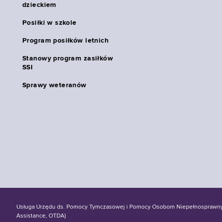
dzieckiem
Posiłki w szkole
Program posiłków letnich
Stanowy program zasiłków
SSI
Sprawy weteranów
Usługa Urzędu ds. Pomocy Tymczasowej i Pomocy Osobom Niepełnosprawnym S
Assistance, OTDA)