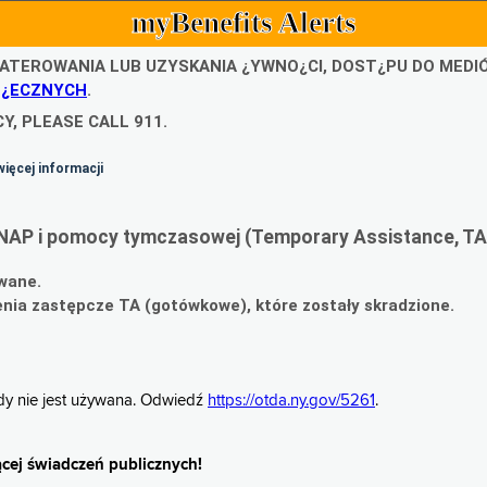
myBenefits Alerts
ATEROWANIA LUB UZYSKANIA ¿YWNO¿CI, DOST¿PU DO MED
O¿ECZNYCH
.
Y, PLEASE CALL 911.
więcej informacji
NAP i pomocy tymczasowej (Temporary Assistance, TA
wane.
ia zastępcze TA (gotówkowe), które zostały skradzione.
gdy nie jest używana. Odwiedź
https://otda.ny.gov/5261
.
cej świadczeń publicznych!