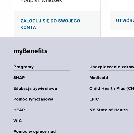
Podpisz wniosek
UTWÓR
ZALOGUJ SIĘ DO SWOJEGO
KONTA
myBenefits
Programy
Ubezpieczenie zdro
SNAP
Medicaid
Edukacja żywieniowa
Child Health Plus (C
Pomoc tymczasowa
EPIC
HEAP
NY State of Health
WIC
Pomoc w opiece nad