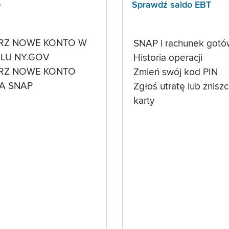
p
Sprawdź saldo EBT
RZ NOWE KONTO W
SNAP i rachunek got
LU NY.GOV
Historia operacji
RZ NOWE KONTO
Zmień swój kod PIN
A SNAP
Zgłoś utratę lub znisz
karty