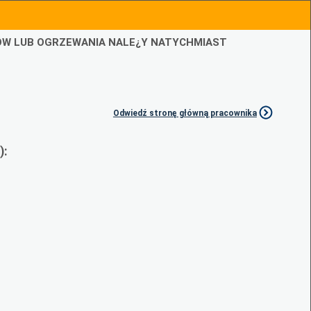
IÓW LUB OGRZEWANIA NALE¿Y NATYCHMIAST
Odwiedź stronę główną pracownika
):