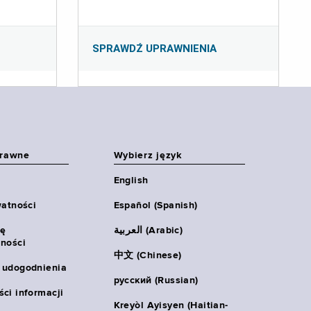
SPRAWDŹ UPRAWNIENIA
prawne
Wybierz język
English
watności
Español (Spanish)
ię
العربية (Arabic)
ności
中文 (Chinese)
 udogodnienia
русский (Russian)
ci informacji
Kreyòl Ayisyen (Haitian-