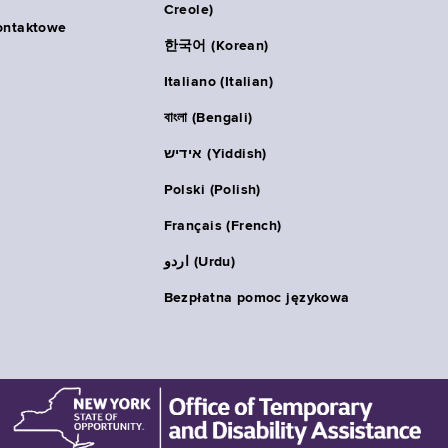
Creole)
ontaktowe
한국어 (Korean)
Italiano (Italian)
বাংলা (Bengali)
אידיש (Yiddish)
Polski (Polish)
Français (French)
اردو (Urdu)
Bezpłatna pomoc językowa