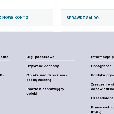
Z NOWE KONTO
SPRAWDŹ SALDO
wotne
Ulgi podatkowe
Informacje 
Uzyskane dochody
Dostępność
HP)
Opieka nad dzieckiem /
Polityka pry
osobą zależną
Zrzeczenie s
Rodzic niesprawujący
odpowiedzial
opieki
Uzasadnione
Prawo wolnoś
(FOIL)