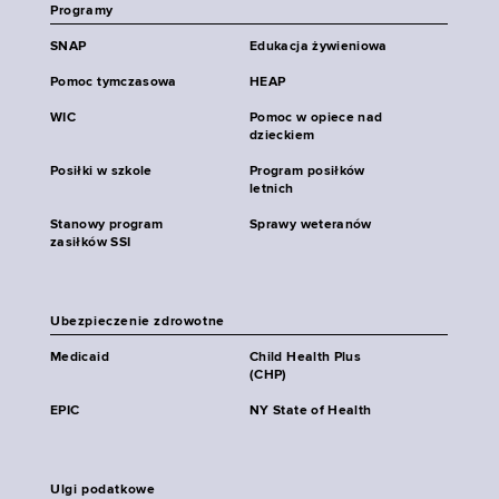
Programy
SNAP
Edukacja żywieniowa
Pomoc tymczasowa
HEAP
WIC
Pomoc w opiece nad
dzieckiem
Posiłki w szkole
Program posiłków
letnich
Stanowy program
Sprawy weteranów
zasiłków SSI
Ubezpieczenie zdrowotne
Medicaid
Child Health Plus
(CHP)
EPIC
NY State of Health
Ulgi podatkowe