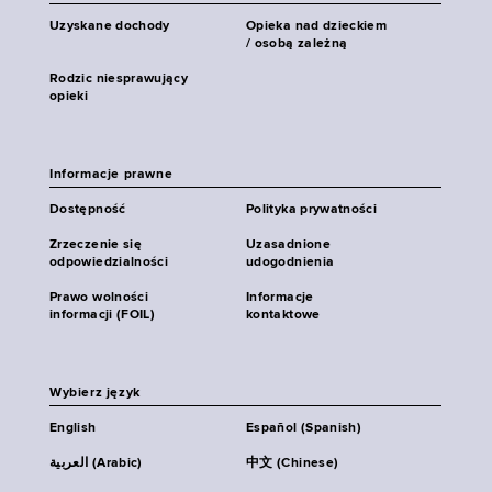
Uzyskane dochody
Opieka nad dzieckiem
/ osobą zależną
Rodzic niesprawujący
opieki
Informacje prawne
Dostępność
Polityka prywatności
Zrzeczenie się
Uzasadnione
odpowiedzialności
udogodnienia
Prawo wolności
Informacje
informacji (FOIL)
kontaktowe
Wybierz język
English
Español (Spanish)
العربية (Arabic)
中文 (Chinese)