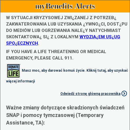
myBenefits Alerts
W SYTUACJI KRYZYSOWEJ ZWI¿ZANEJ Z POTRZEB¿
ZAKWATEROWANIA LUB UZYSKANIA ¿YWNO¿CI, DOST¿PU
DO MEDIÓW LUB OGRZEWANIA NALE¿Y NATYCHMIAST
SKONTAKTOWA¿ SI¿ Z LOKALNYM
WYDZIA¿EM US¿UG
SPO¿ECZNYCH
.
IF YOU HAVE A LIFE THREATENING OR MEDICAL
EMERGENCY, PLEASE CALL 911.
Masz moc, aby darować komuś życie. Kliknij tutaj, aby uzyskać
więcej informacji
Odwiedź stronę główną pracownika
Ważne zmiany dotyczące skradzionych świadczeń
SNAP i pomocy tymczasowej (Temporary
Assistance, TA):