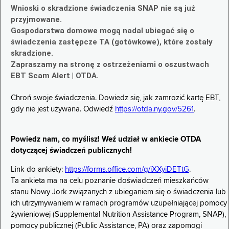
Wnioski o skradzione świadczenia SNAP nie są już
przyjmowane.
Gospodarstwa domowe mogą nadal ubiegać się o
świadczenia zastępcze TA (gotówkowe), które zostały
skradzione.
Zapraszamy na stronę z ostrzeżeniami o oszustwach
EBT Scam Alert | OTDA.
Chroń swoje świadczenia. Dowiedz się, jak zamrozić kartę EBT,
gdy nie jest używana. Odwiedź
https://otda.ny.gov/5261
.
Powiedz nam, co myślisz! Weź udział w ankiecie OTDA
dotyczącej świadczeń publicznych!
Link do ankiety:
https://forms.office.com/g/iXXyiDETtG
.
Ta ankieta ma na celu poznanie doświadczeń mieszkańców
stanu Nowy Jork związanych z ubieganiem się o świadczenia lub
ich utrzymywaniem w ramach programów uzupełniającej pomocy
żywieniowej (Supplemental Nutrition Assistance Program, SNAP),
pomocy publicznej (Public Assistance, PA) oraz zapomogi