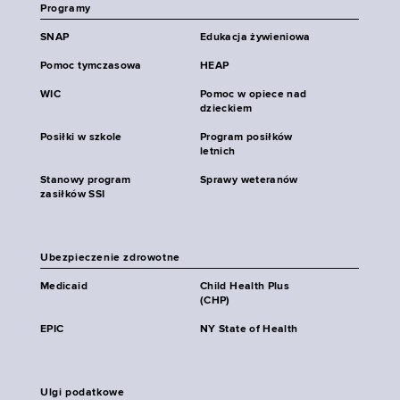
Programy
SNAP
Edukacja żywieniowa
Pomoc tymczasowa
HEAP
WIC
Pomoc w opiece nad
dzieckiem
Posiłki w szkole
Program posiłków
letnich
Stanowy program
Sprawy weteranów
zasiłków SSI
Ubezpieczenie zdrowotne
Medicaid
Child Health Plus
(CHP)
EPIC
NY State of Health
Ulgi podatkowe