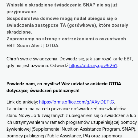
Wnioski o skradzione świadczenia SNAP nie są już
przyjmowane.
Gospodarstwa domowe mogą nadal ubiegać się o
świadczenia zastępcze TA (gotówkowe), które zostały
skradzione.
Zapraszamy na stronę z ostrzeżeniami o oszustwach
EBT Scam Alert | OTDA.
Chroń swoje świadczenia. Dowiedz się, jak zamrozić kartę EBT,
gdy nie jest używana. Odwiedź
https://otda.ny.gov/5261
.
Powiedz nam, co myślisz! Weź udział w ankiecie OTDA
dotyczącej świadczeń publicznych!
Link do ankiety:
https://forms.office.com/g/iXXyiDETtG
.
Ta ankieta ma na celu poznanie doświadczeń mieszkańców
stanu Nowy Jork związanych z ubieganiem się o świadczenia lub
ich utrzymywaniem w ramach programów uzupełniającej pomocy
żywieniowej (Supplemental Nutrition Assistance Program, SNAP),
pomocy publicznej (Public Assistance, PA) oraz zapomogi