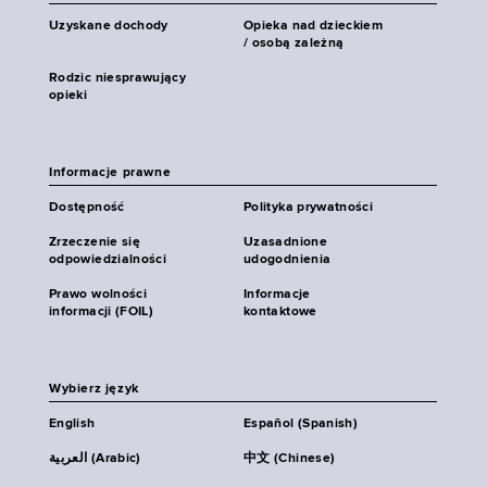
Uzyskane dochody
Opieka nad dzieckiem
/ osobą zależną
Rodzic niesprawujący
opieki
Informacje prawne
Dostępność
Polityka prywatności
Zrzeczenie się
Uzasadnione
odpowiedzialności
udogodnienia
Prawo wolności
Informacje
informacji (FOIL)
kontaktowe
Wybierz język
English
Español (Spanish)
العربية (Arabic)
中文 (Chinese)