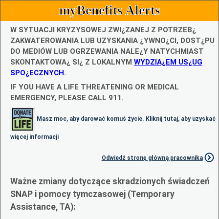
myBenefits Alerts
W SYTUACJI KRYZYSOWEJ ZWI¿ZANEJ Z POTRZEB¿
ZAKWATEROWANIA LUB UZYSKANIA ¿YWNO¿CI, DOST¿PU
DO MEDIÓW LUB OGRZEWANIA NALE¿Y NATYCHMIAST
SKONTAKTOWA¿ SI¿ Z LOKALNYM
WYDZIA¿EM US¿UG
SPO¿ECZNYCH
.
IF YOU HAVE A LIFE THREATENING OR MEDICAL
EMERGENCY, PLEASE CALL 911.
Masz moc, aby darować komuś życie. Kliknij tutaj, aby uzyskać
więcej informacji
Odwiedź stronę główną pracownika
Ważne zmiany dotyczące skradzionych świadczeń
SNAP i pomocy tymczasowej (Temporary
Assistance, TA):