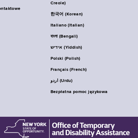
Creole)
ontaktowe
한국어 (Korean)
Italiano (Italian)
বাংলা (Bengali)
אידיש (Yiddish)
Polski (Polish)
Français (French)
اردو (Urdu)
Bezpłatna pomoc językowa