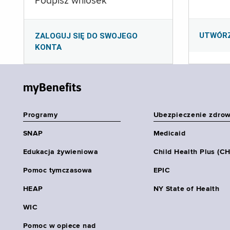
Podpisz wniosek
UTWÓR
ZALOGUJ SIĘ DO SWOJEGO
KONTA
myBenefits
Programy
Ubezpieczenie zdro
SNAP
Medicaid
Edukacja żywieniowa
Child Health Plus (C
Pomoc tymczasowa
EPIC
HEAP
NY State of Health
WIC
Pomoc w opiece nad