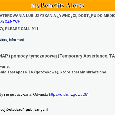
myBenefits Alerts
ATEROWANIA LUB UZYSKANIA ¿YWNO¿CI, DOST¿PU DO MED
O¿ECZNYCH
.
Y, PLEASE CALL 911.
więcej informacji
NAP i pomocy tymczasowej (Temporary Assistance, TA
wane.
ia zastępcze TA (gotówkowe), które zostały skradzione.
gdy nie jest używana. Odwiedź
https://otda.ny.gov/5261
.
cej świadczeń publicznych!