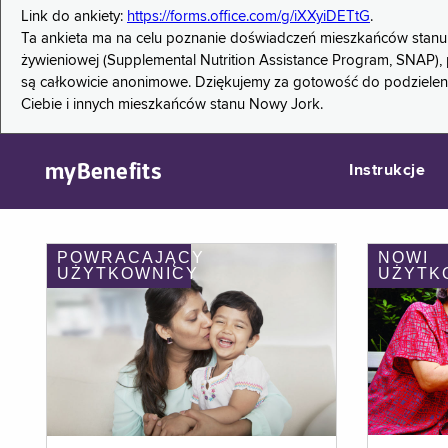
Link do ankiety:
https://forms.office.com/g/iXXyiDETtG
.
Ta ankieta ma na celu poznanie doświadczeń mieszkańców stanu
żywieniowej (Supplemental Nutrition Assistance Program, SNAP), 
są całkowicie anonimowe. Dziękujemy za gotowość do podzieleni
Ciebie i innych mieszkańców stanu Nowy Jork.
myBenefits
Instrukcje
POWRACAJĄCY
NOWI
UŻYTKOWNICY
UŻYTK