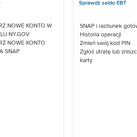
p
Sprawdź saldo EBT
RZ NOWE KONTO W
SNAP i rachunek got
LU NY.GOV
Historia operacji
RZ NOWE KONTO
Zmień swój kod PIN
A SNAP
Zgłoś utratę lub znisz
karty