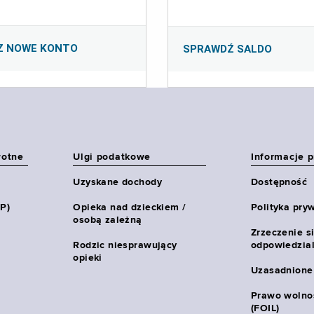
Z NOWE KONTO
SPRAWDŹ SALDO
wotne
Ulgi podatkowe
Informacje 
Uzyskane dochody
Dostępność
HP)
Opieka nad dzieckiem /
Polityka pry
osobą zależną
Zrzeczenie s
Rodzic niesprawujący
odpowiedzial
opieki
Uzasadnione
Prawo wolnoś
(FOIL)