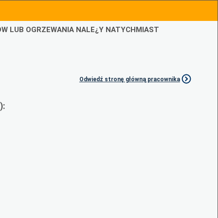
IÓW LUB OGRZEWANIA NALE¿Y NATYCHMIAST
Odwiedź stronę główną pracownika
):