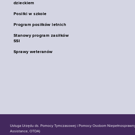
dzieckiem
Posiłki w szkole
Program posiłków letnich
Stanowy program zasiłków
SSI
Sprawy weteranów
Usługa Urzędu ds. Pomocy Tymczasowej i Pomocy Osobom Niepełnosprawnym S
Assistance, OTDA)