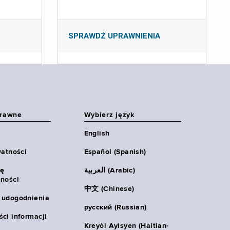
SPRAWDŹ UPRAWNIENIA
prawne
Wybierz język
English
watności
Español (Spanish)
ię
العربية (Arabic)
ności
中文 (Chinese)
 udogodnienia
русский (Russian)
ci informacji
Kreyòl Ayisyen (Haitian-