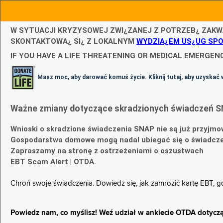
W SYTUACJI KRYZYSOWEJ ZWI¿ZANEJ Z POTRZEB¿ ZAKW
SKONTAKTOWA¿ SI¿ Z LOKALNYM
WYDZIA¿EM US¿UG SP
IF YOU HAVE A LIFE THREATENING OR MEDICAL EMERGENC
Masz moc, aby darować komuś życie. Kliknij tutaj, aby uzyskać 
Ważne zmiany dotyczące skradzionych świadczeń S
Wnioski o skradzione świadczenia SNAP nie są już przyjmo
Gospodarstwa domowe mogą nadal ubiegać się o świadczen
Zapraszamy na stronę z ostrzeżeniami o oszustwach
EBT Scam Alert | OTDA.
Chroń swoje świadczenia. Dowiedz się, jak zamrozić kartę EBT, 
Powiedz nam, co myślisz! Weź udział w ankiecie OTDA dotyczą