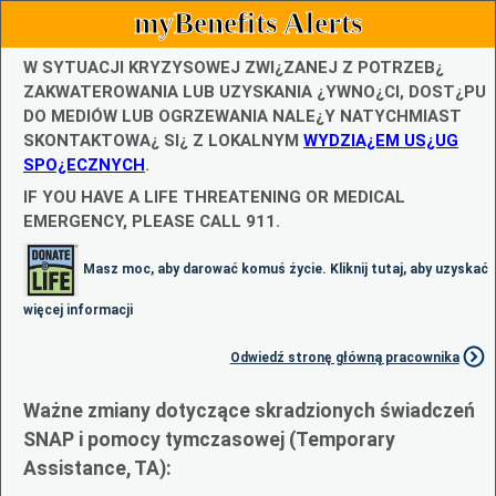
myBenefits Alerts
W SYTUACJI KRYZYSOWEJ ZWI¿ZANEJ Z POTRZEB¿
ZAKWATEROWANIA LUB UZYSKANIA ¿YWNO¿CI, DOST¿PU
DO MEDIÓW LUB OGRZEWANIA NALE¿Y NATYCHMIAST
SKONTAKTOWA¿ SI¿ Z LOKALNYM
WYDZIA¿EM US¿UG
SPO¿ECZNYCH
.
IF YOU HAVE A LIFE THREATENING OR MEDICAL
EMERGENCY, PLEASE CALL 911.
Masz moc, aby darować komuś życie. Kliknij tutaj, aby uzyskać
więcej informacji
Odwiedź stronę główną pracownika
Ważne zmiany dotyczące skradzionych świadczeń
SNAP i pomocy tymczasowej (Temporary
Assistance, TA):