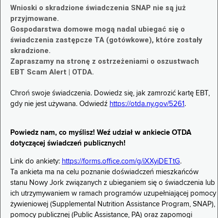
Wnioski o skradzione świadczenia SNAP nie są już
przyjmowane.
Gospodarstwa domowe mogą nadal ubiegać się o
świadczenia zastępcze TA (gotówkowe), które zostały
skradzione.
Zapraszamy na stronę z ostrzeżeniami o oszustwach
EBT Scam Alert | OTDA.
Chroń swoje świadczenia. Dowiedz się, jak zamrozić kartę EBT,
gdy nie jest używana. Odwiedź
https://otda.ny.gov/5261
.
Powiedz nam, co myślisz! Weź udział w ankiecie OTDA
dotyczącej świadczeń publicznych!
Link do ankiety:
https://forms.office.com/g/iXXyiDETtG
.
Ta ankieta ma na celu poznanie doświadczeń mieszkańców
stanu Nowy Jork związanych z ubieganiem się o świadczenia lub
ich utrzymywaniem w ramach programów uzupełniającej pomocy
żywieniowej (Supplemental Nutrition Assistance Program, SNAP),
pomocy publicznej (Public Assistance, PA) oraz zapomogi