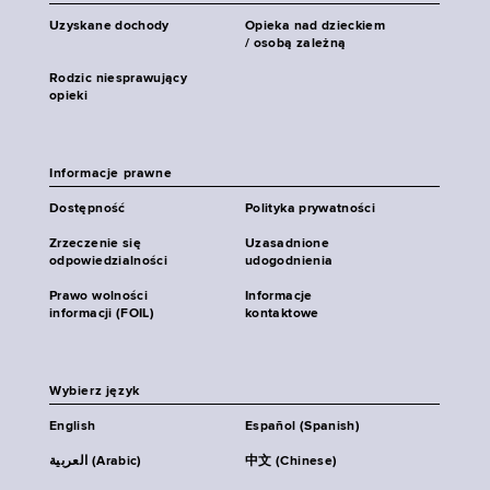
Uzyskane dochody
Opieka nad dzieckiem
/ osobą zależną
Rodzic niesprawujący
opieki
Informacje prawne
Dostępność
Polityka prywatności
Zrzeczenie się
Uzasadnione
odpowiedzialności
udogodnienia
Prawo wolności
Informacje
informacji (FOIL)
kontaktowe
Wybierz język
English
Español (Spanish)
العربية (Arabic)
中文 (Chinese)