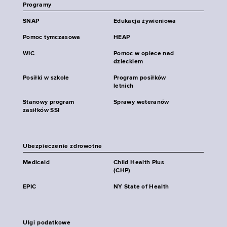
Programy
SNAP
Edukacja żywieniowa
Pomoc tymczasowa
HEAP
WIC
Pomoc w opiece nad
dzieckiem
Posiłki w szkole
Program posiłków
letnich
Stanowy program
Sprawy weteranów
zasiłków SSI
Ubezpieczenie zdrowotne
Medicaid
Child Health Plus
(CHP)
EPIC
NY State of Health
Ulgi podatkowe