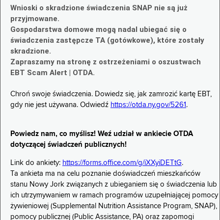
Wnioski o skradzione świadczenia SNAP nie są już
przyjmowane.
Gospodarstwa domowe mogą nadal ubiegać się o
świadczenia zastępcze TA (gotówkowe), które zostały
skradzione.
Zapraszamy na stronę z ostrzeżeniami o oszustwach
EBT Scam Alert | OTDA.
Chroń swoje świadczenia. Dowiedz się, jak zamrozić kartę EBT,
gdy nie jest używana. Odwiedź
https://otda.ny.gov/5261
.
Powiedz nam, co myślisz! Weź udział w ankiecie OTDA
dotyczącej świadczeń publicznych!
Link do ankiety:
https://forms.office.com/g/iXXyiDETtG
.
Ta ankieta ma na celu poznanie doświadczeń mieszkańców
stanu Nowy Jork związanych z ubieganiem się o świadczenia lub
ich utrzymywaniem w ramach programów uzupełniającej pomocy
żywieniowej (Supplemental Nutrition Assistance Program, SNAP),
pomocy publicznej (Public Assistance, PA) oraz zapomogi