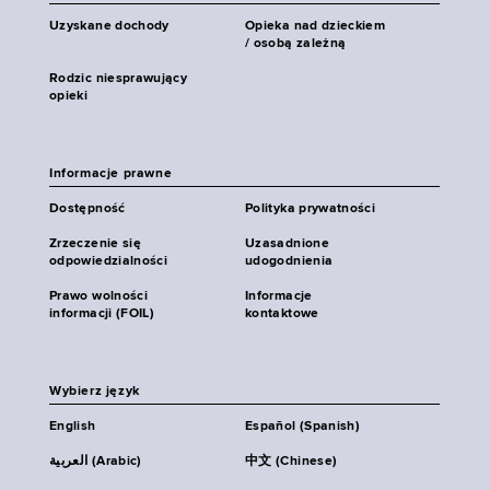
Uzyskane dochody
Opieka nad dzieckiem
/ osobą zależną
Rodzic niesprawujący
opieki
Informacje prawne
Dostępność
Polityka prywatności
Zrzeczenie się
Uzasadnione
odpowiedzialności
udogodnienia
Prawo wolności
Informacje
informacji (FOIL)
kontaktowe
Wybierz język
English
Español (Spanish)
العربية (Arabic)
中文 (Chinese)