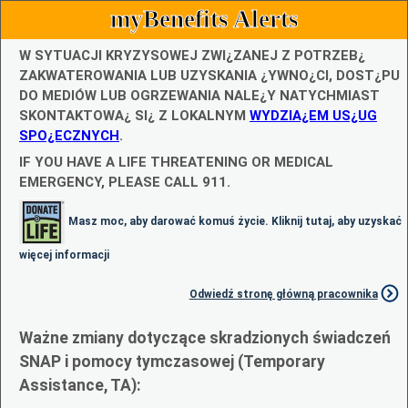
myBenefits Alerts
W SYTUACJI KRYZYSOWEJ ZWI¿ZANEJ Z POTRZEB¿
ZAKWATEROWANIA LUB UZYSKANIA ¿YWNO¿CI, DOST¿PU
DO MEDIÓW LUB OGRZEWANIA NALE¿Y NATYCHMIAST
SKONTAKTOWA¿ SI¿ Z LOKALNYM
WYDZIA¿EM US¿UG
SPO¿ECZNYCH
.
IF YOU HAVE A LIFE THREATENING OR MEDICAL
EMERGENCY, PLEASE CALL 911.
Masz moc, aby darować komuś życie. Kliknij tutaj, aby uzyskać
więcej informacji
Odwiedź stronę główną pracownika
Ważne zmiany dotyczące skradzionych świadczeń
SNAP i pomocy tymczasowej (Temporary
Assistance, TA):