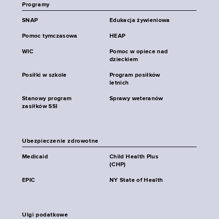
Programy
SNAP
Edukacja żywieniowa
Pomoc tymczasowa
HEAP
WIC
Pomoc w opiece nad
dzieckiem
Posiłki w szkole
Program posiłków
letnich
Stanowy program
Sprawy weteranów
zasiłków SSI
Ubezpieczenie zdrowotne
Medicaid
Child Health Plus
(CHP)
EPIC
NY State of Health
Ulgi podatkowe