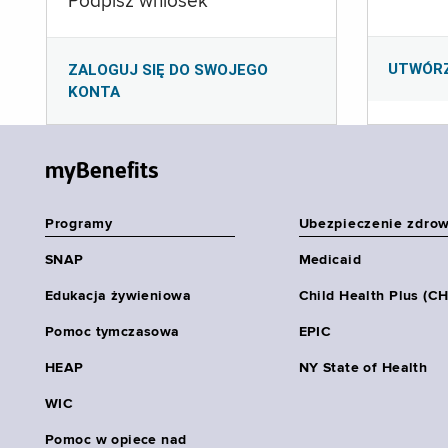
Podpisz wniosek
UTWÓR
ZALOGUJ SIĘ DO SWOJEGO
KONTA
myBenefits
Programy
Ubezpieczenie zdro
SNAP
Medicaid
Edukacja żywieniowa
Child Health Plus (C
Pomoc tymczasowa
EPIC
HEAP
NY State of Health
WIC
Pomoc w opiece nad