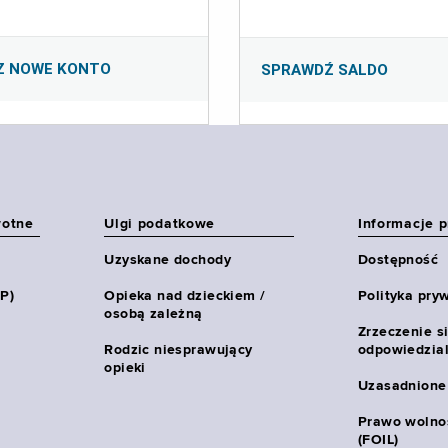
Z NOWE KONTO
SPRAWDŹ SALDO
wotne
Ulgi podatkowe
Informacje 
Uzyskane dochody
Dostępność
HP)
Opieka nad dzieckiem /
Polityka pry
osobą zależną
Zrzeczenie s
Rodzic niesprawujący
odpowiedzial
opieki
Uzasadnione
Prawo wolnoś
(FOIL)