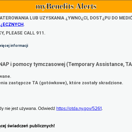
myBenefits Alerts
ATEROWANIA LUB UZYSKANIA ¿YWNO¿CI, DOST¿PU DO MED
O¿ECZNYCH
.
Y, PLEASE CALL 911.
więcej informacji
NAP i pomocy tymczasowej (Temporary Assistance, TA
wane.
ia zastępcze TA (gotówkowe), które zostały skradzione.
gdy nie jest używana. Odwiedź
https://otda.ny.gov/5261
.
cej świadczeń publicznych!