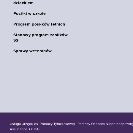
dzieckiem
Posiłki w szkole
Program posiłków letnich
Stanowy program zasiłków
SSI
Sprawy weteranów
Usługa Urzędu ds. Pomocy Tymczasowej i Pomocy Osobom Niepełnosprawnym S
Assistance, OTDA)