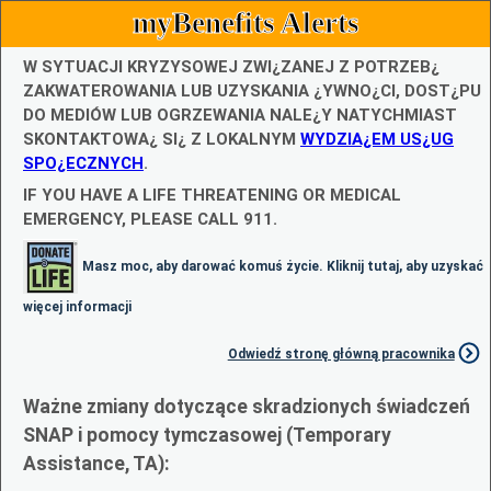
myBenefits Alerts
W SYTUACJI KRYZYSOWEJ ZWI¿ZANEJ Z POTRZEB¿
ZAKWATEROWANIA LUB UZYSKANIA ¿YWNO¿CI, DOST¿PU
DO MEDIÓW LUB OGRZEWANIA NALE¿Y NATYCHMIAST
SKONTAKTOWA¿ SI¿ Z LOKALNYM
WYDZIA¿EM US¿UG
SPO¿ECZNYCH
.
IF YOU HAVE A LIFE THREATENING OR MEDICAL
EMERGENCY, PLEASE CALL 911.
Masz moc, aby darować komuś życie. Kliknij tutaj, aby uzyskać
więcej informacji
Odwiedź stronę główną pracownika
Ważne zmiany dotyczące skradzionych świadczeń
SNAP i pomocy tymczasowej (Temporary
Assistance, TA):