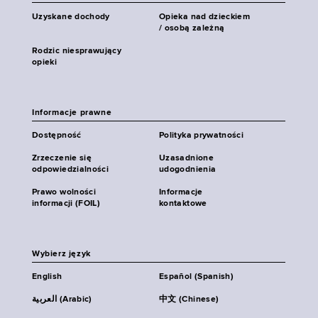
Uzyskane dochody
Opieka nad dzieckiem
/ osobą zależną
Rodzic niesprawujący
opieki
Informacje prawne
Dostępność
Polityka prywatności
Zrzeczenie się
Uzasadnione
odpowiedzialności
udogodnienia
Prawo wolności
Informacje
informacji (FOIL)
kontaktowe
Wybierz język
English
Español (Spanish)
العربية (Arabic)
中文 (Chinese)