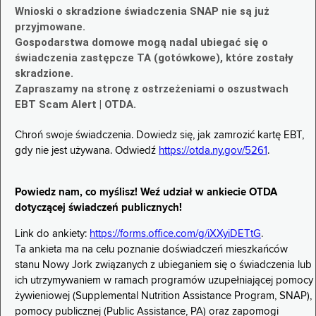
Wnioski o skradzione świadczenia SNAP nie są już
przyjmowane.
Gospodarstwa domowe mogą nadal ubiegać się o
świadczenia zastępcze TA (gotówkowe), które zostały
skradzione.
Zapraszamy na stronę z ostrzeżeniami o oszustwach
EBT Scam Alert | OTDA.
Chroń swoje świadczenia. Dowiedz się, jak zamrozić kartę EBT,
gdy nie jest używana. Odwiedź
https://otda.ny.gov/5261
.
Powiedz nam, co myślisz! Weź udział w ankiecie OTDA
dotyczącej świadczeń publicznych!
Link do ankiety:
https://forms.office.com/g/iXXyiDETtG
.
Ta ankieta ma na celu poznanie doświadczeń mieszkańców
stanu Nowy Jork związanych z ubieganiem się o świadczenia lub
ich utrzymywaniem w ramach programów uzupełniającej pomocy
żywieniowej (Supplemental Nutrition Assistance Program, SNAP),
pomocy publicznej (Public Assistance, PA) oraz zapomogi