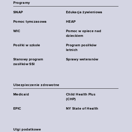
Programy
SNAP
Edukacja żywieniowa
Pomoc tymczasowa
HEAP
WIC
Pomoc w opiece nad
dzieckiem
Posiłki w szkole
Program posiłków
letnich
Stanowy program
Sprawy weteranów
zasiłków SSI
Ubezpieczenie zdrowotne
Medicaid
Child Health Plus
(CHP)
EPIC
NY State of Health
Ulgi podatkowe