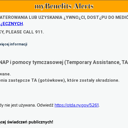
myBenefits Alerts
ATEROWANIA LUB UZYSKANIA ¿YWNO¿CI, DOST¿PU DO MED
O¿ECZNYCH
.
Y, PLEASE CALL 911.
więcej informacji
NAP i pomocy tymczasowej (Temporary Assistance, TA
wane.
ia zastępcze TA (gotówkowe), które zostały skradzione.
gdy nie jest używana. Odwiedź
https://otda.ny.gov/5261
.
cej świadczeń publicznych!