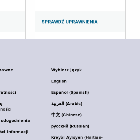
SPRAWDŹ UPRAWNIENIA
prawne
Wybierz język
English
watności
Español (Spanish)
ię
العربية (Arabic)
ności
中文 (Chinese)
 udogodnienia
русский (Russian)
ci informacji
Kreyòl Ayisyen (Haitian-