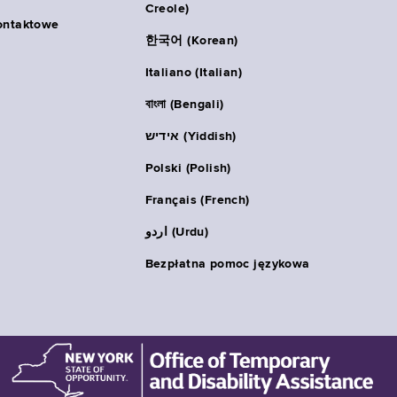
Creole)
ontaktowe
한국어 (Korean)
Italiano (Italian)
বাংলা (Bengali)
אידיש (Yiddish)
Polski (Polish)
Français (French)
اردو (Urdu)
Bezpłatna pomoc językowa