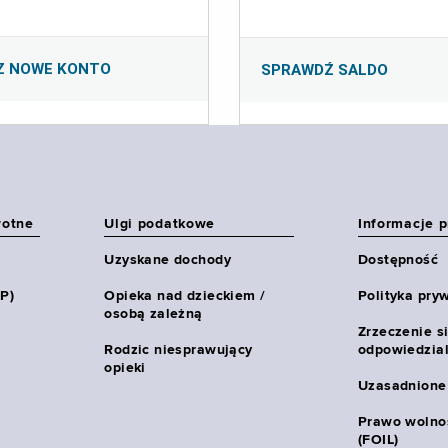
Z NOWE KONTO
SPRAWDŹ SALDO
wotne
Ulgi podatkowe
Informacje 
Uzyskane dochody
Dostępność
HP)
Opieka nad dzieckiem /
Polityka pry
osobą zależną
Zrzeczenie s
Rodzic niesprawujący
odpowiedzial
opieki
Uzasadnione
Prawo wolnoś
(FOIL)