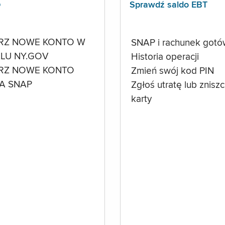
p
Sprawdź saldo EBT
RZ NOWE KONTO W
SNAP i rachunek got
LU NY.GOV
Historia operacji
RZ NOWE KONTO
Zmień swój kod PIN
A SNAP
Zgłoś utratę lub znisz
karty