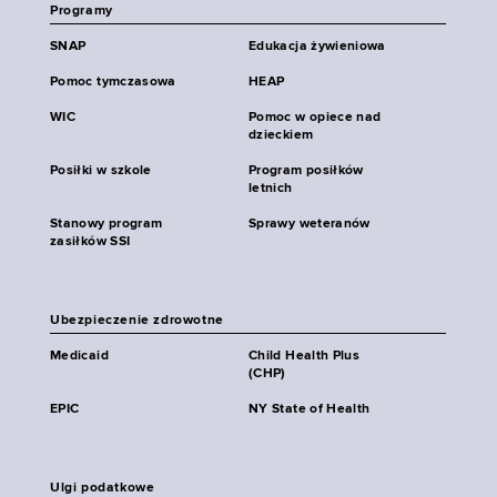
Programy
SNAP
Edukacja żywieniowa
Pomoc tymczasowa
HEAP
WIC
Pomoc w opiece nad
dzieckiem
Posiłki w szkole
Program posiłków
letnich
Stanowy program
Sprawy weteranów
zasiłków SSI
Ubezpieczenie zdrowotne
Medicaid
Child Health Plus
(CHP)
EPIC
NY State of Health
Ulgi podatkowe