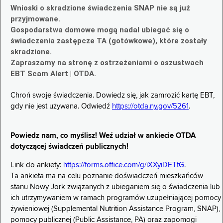
Wnioski o skradzione świadczenia SNAP nie są już
przyjmowane.
Gospodarstwa domowe mogą nadal ubiegać się o
świadczenia zastępcze TA (gotówkowe), które zostały
skradzione.
Zapraszamy na stronę z ostrzeżeniami o oszustwach
EBT Scam Alert | OTDA.
Chroń swoje świadczenia. Dowiedz się, jak zamrozić kartę EBT,
gdy nie jest używana. Odwiedź
https://otda.ny.gov/5261
.
Powiedz nam, co myślisz! Weź udział w ankiecie OTDA
dotyczącej świadczeń publicznych!
Link do ankiety:
https://forms.office.com/g/iXXyiDETtG
.
Ta ankieta ma na celu poznanie doświadczeń mieszkańców
stanu Nowy Jork związanych z ubieganiem się o świadczenia lub
ich utrzymywaniem w ramach programów uzupełniającej pomocy
żywieniowej (Supplemental Nutrition Assistance Program, SNAP),
pomocy publicznej (Public Assistance, PA) oraz zapomogi