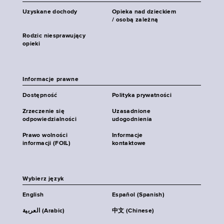
Uzyskane dochody
Opieka nad dzieckiem
/ osobą zależną
Rodzic niesprawujący
opieki
Informacje prawne
Dostępność
Polityka prywatności
Zrzeczenie się
Uzasadnione
odpowiedzialności
udogodnienia
Prawo wolności
Informacje
informacji (FOIL)
kontaktowe
Wybierz język
English
Español (Spanish)
العربية (Arabic)
中文 (Chinese)