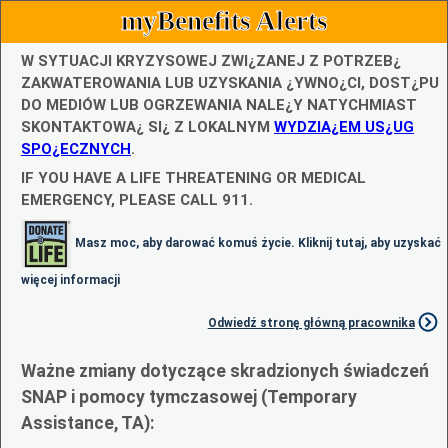
myBenefits Alerts
W SYTUACJI KRYZYSOWEJ ZWI¿ZANEJ Z POTRZEB¿
ZAKWATEROWANIA LUB UZYSKANIA ¿YWNO¿CI, DOST¿PU
DO MEDIÓW LUB OGRZEWANIA NALE¿Y NATYCHMIAST
SKONTAKTOWA¿ SI¿ Z LOKALNYM
WYDZIA¿EM US¿UG
SPO¿ECZNYCH
.
IF YOU HAVE A LIFE THREATENING OR MEDICAL
EMERGENCY, PLEASE CALL 911.
Masz moc, aby darować komuś życie. Kliknij tutaj, aby uzyskać
więcej informacji
Odwiedź stronę główną pracownika
Ważne zmiany dotyczące skradzionych świadczeń
SNAP i pomocy tymczasowej (Temporary
Assistance, TA):