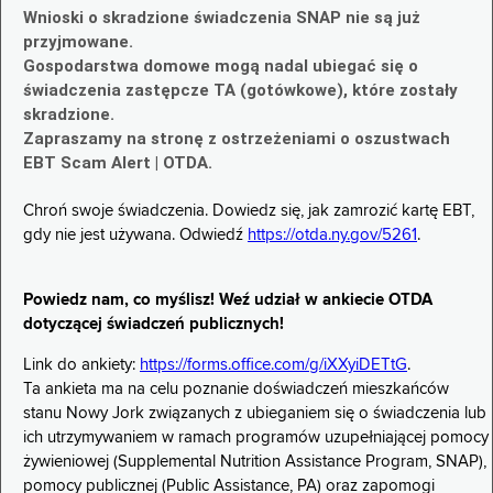
Wnioski o skradzione świadczenia SNAP nie są już
przyjmowane.
Gospodarstwa domowe mogą nadal ubiegać się o
świadczenia zastępcze TA (gotówkowe), które zostały
skradzione.
Zapraszamy na stronę z ostrzeżeniami o oszustwach
EBT Scam Alert | OTDA.
Chroń swoje świadczenia. Dowiedz się, jak zamrozić kartę EBT,
gdy nie jest używana. Odwiedź
https://otda.ny.gov/5261
.
Powiedz nam, co myślisz! Weź udział w ankiecie OTDA
dotyczącej świadczeń publicznych!
Link do ankiety:
https://forms.office.com/g/iXXyiDETtG
.
Ta ankieta ma na celu poznanie doświadczeń mieszkańców
stanu Nowy Jork związanych z ubieganiem się o świadczenia lub
ich utrzymywaniem w ramach programów uzupełniającej pomocy
żywieniowej (Supplemental Nutrition Assistance Program, SNAP),
pomocy publicznej (Public Assistance, PA) oraz zapomogi