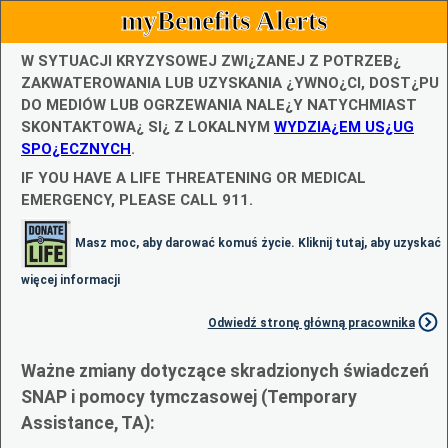
myBenefits Alerts
W SYTUACJI KRYZYSOWEJ ZWI¿ZANEJ Z POTRZEB¿
ZAKWATEROWANIA LUB UZYSKANIA ¿YWNO¿CI, DOST¿PU
DO MEDIÓW LUB OGRZEWANIA NALE¿Y NATYCHMIAST
SKONTAKTOWA¿ SI¿ Z LOKALNYM
WYDZIA¿EM US¿UG
SPO¿ECZNYCH
.
IF YOU HAVE A LIFE THREATENING OR MEDICAL
EMERGENCY, PLEASE CALL 911.
Masz moc, aby darować komuś życie. Kliknij tutaj, aby uzyskać
więcej informacji
Odwiedź stronę główną pracownika
Ważne zmiany dotyczące skradzionych świadczeń
SNAP i pomocy tymczasowej (Temporary
Assistance, TA):