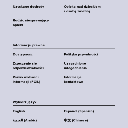
Uzyskane dochody
Opieka nad dzieckiem
/ osobą zależną
Rodzic niesprawujący
opieki
Informacje prawne
Dostępność
Polityka prywatności
Zrzeczenie się
Uzasadnione
odpowiedzialności
udogodnienia
Prawo wolności
Informacje
informacji (FOIL)
kontaktowe
Wybierz język
English
Español (Spanish)
العربية (Arabic)
中文 (Chinese)