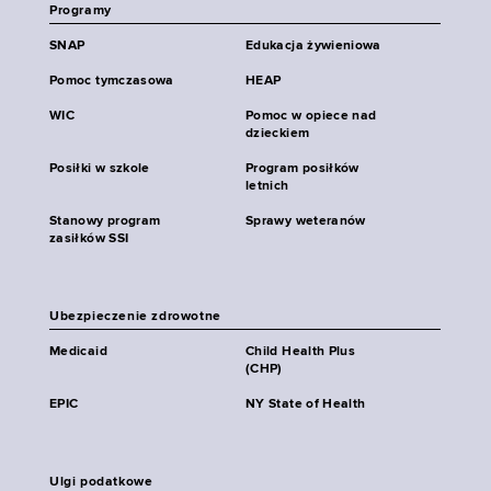
Programy
SNAP
Edukacja żywieniowa
Pomoc tymczasowa
HEAP
WIC
Pomoc w opiece nad
dzieckiem
Posiłki w szkole
Program posiłków
letnich
Stanowy program
Sprawy weteranów
zasiłków SSI
Ubezpieczenie zdrowotne
Medicaid
Child Health Plus
(CHP)
EPIC
NY State of Health
Ulgi podatkowe