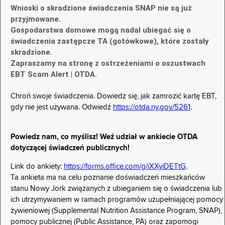
Wnioski o skradzione świadczenia SNAP nie są już
przyjmowane.
Gospodarstwa domowe mogą nadal ubiegać się o
świadczenia zastępcze TA (gotówkowe), które zostały
skradzione.
Zapraszamy na stronę z ostrzeżeniami o oszustwach
EBT Scam Alert | OTDA.
Chroń swoje świadczenia. Dowiedz się, jak zamrozić kartę EBT,
gdy nie jest używana. Odwiedź
https://otda.ny.gov/5261
.
Powiedz nam, co myślisz! Weź udział w ankiecie OTDA
dotyczącej świadczeń publicznych!
Link do ankiety:
https://forms.office.com/g/iXXyiDETtG
.
Ta ankieta ma na celu poznanie doświadczeń mieszkańców
stanu Nowy Jork związanych z ubieganiem się o świadczenia lub
ich utrzymywaniem w ramach programów uzupełniającej pomocy
żywieniowej (Supplemental Nutrition Assistance Program, SNAP),
pomocy publicznej (Public Assistance, PA) oraz zapomogi