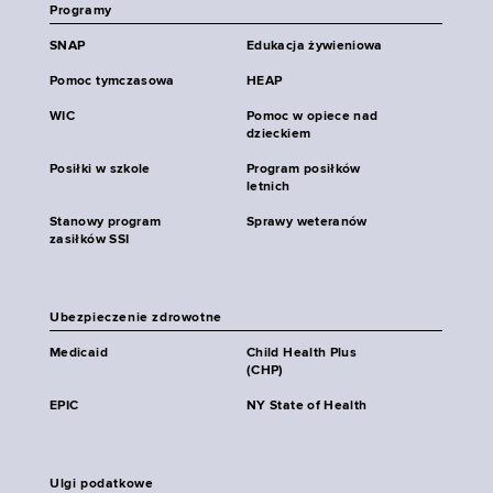
Programy
SNAP
Edukacja żywieniowa
Pomoc tymczasowa
HEAP
WIC
Pomoc w opiece nad
dzieckiem
Posiłki w szkole
Program posiłków
letnich
Stanowy program
Sprawy weteranów
zasiłków SSI
Ubezpieczenie zdrowotne
Medicaid
Child Health Plus
(CHP)
EPIC
NY State of Health
Ulgi podatkowe