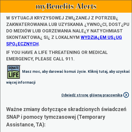
myBenefits Alerts
W SYTUACJI KRYZYSOWEJ ZWI¿ZANEJ Z POTRZEB¿
ZAKWATEROWANIA LUB UZYSKANIA ¿YWNO¿CI, DOST¿PU
DO MEDIÓW LUB OGRZEWANIA NALE¿Y NATYCHMIAST
SKONTAKTOWA¿ SI¿ Z LOKALNYM
WYDZIA¿EM US¿UG
SPO¿ECZNYCH
.
IF YOU HAVE A LIFE THREATENING OR MEDICAL
EMERGENCY, PLEASE CALL 911.
Masz moc, aby darować komuś życie. Kliknij tutaj, aby uzyskać
więcej informacji
Odwiedź stronę główną pracownika
Ważne zmiany dotyczące skradzionych świadczeń
SNAP i pomocy tymczasowej (Temporary
Assistance, TA):