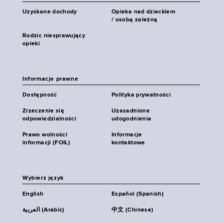
Uzyskane dochody
Opieka nad dzieckiem
/ osobą zależną
Rodzic niesprawujący
opieki
Informacje prawne
Dostępność
Polityka prywatności
Zrzeczenie się
Uzasadnione
odpowiedzialności
udogodnienia
Prawo wolności
Informacje
informacji (FOIL)
kontaktowe
Wybierz język
English
Español (Spanish)
العربية (Arabic)
中文 (Chinese)