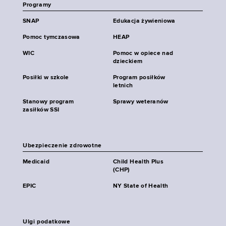
Programy
SNAP
Edukacja żywieniowa
Pomoc tymczasowa
HEAP
WIC
Pomoc w opiece nad
dzieckiem
Posiłki w szkole
Program posiłków
letnich
Stanowy program
Sprawy weteranów
zasiłków SSI
Ubezpieczenie zdrowotne
Medicaid
Child Health Plus
(CHP)
EPIC
NY State of Health
Ulgi podatkowe