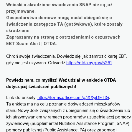
Wnioski o skradzione świadczenia SNAP nie są już
przyjmowane.
Gospodarstwa domowe mogą nadal ubiegać się o
świadczenia zastępcze TA (gotówkowe), które zostały
skradzione.
Zapraszamy na stronę z ostrzeżeniami o oszustwach
EBT Scam Alert | OTDA.
Chroń swoje świadczenia. Dowiedz się, jak zamrozić kartę EBT,
gdy nie jest używana. Odwiedź
https://otda.ny.gov/5261
.
Powiedz nam, co myślisz! Weź udział w ankiecie OTDA
dotyczącej świadczeń publicznych!
Link do ankiety:
https://forms.office.com/g/iXXyiDETtG
.
Ta ankieta ma na celu poznanie doświadczeń mieszkańców
stanu Nowy Jork związanych z ubieganiem się o świadczenia lub
ich utrzymywaniem w ramach programów uzupełniającej pomocy
żywieniowej (Supplemental Nutrition Assistance Program, SNAP),
pomocy publicznej (Public Assistance, PA) oraz zapomogi