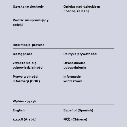
Uzyskane dochody
Opieka nad dzieckiem
/ osobą zależną
Rodzic niesprawujący
opieki
Informacje prawne
Dostępność
Polityka prywatności
Zrzeczenie się
Uzasadnione
odpowiedzialności
udogodnienia
Prawo wolności
Informacje
informacji (FOIL)
kontaktowe
Wybierz język
English
Español (Spanish)
العربية (Arabic)
中文 (Chinese)