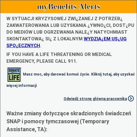
myBenefits Alerts
W SYTUACJI KRYZYSOWEJ ZWI¿ZANEJ Z POTRZEB¿
ZAKWATEROWANIA LUB UZYSKANIA ¿YWNO¿CI, DOST¿PU
DO MEDIÓW LUB OGRZEWANIA NALE¿Y NATYCHMIAST
SKONTAKTOWA¿ SI¿ Z LOKALNYM
WYDZIA¿EM US¿UG
SPO¿ECZNYCH
.
IF YOU HAVE A LIFE THREATENING OR MEDICAL
EMERGENCY, PLEASE CALL 911.
Masz moc, aby darować komuś życie. Kliknij tutaj, aby uzyskać
więcej informacji
Odwiedź stronę główną pracownika
Ważne zmiany dotyczące skradzionych świadczeń
SNAP i pomocy tymczasowej (Temporary
Assistance, TA):