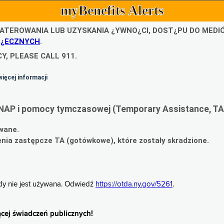
myBenefits Alerts
ATEROWANIA LUB UZYSKANIA ¿YWNO¿CI, DOST¿PU DO MED
O¿ECZNYCH
.
Y, PLEASE CALL 911.
więcej informacji
NAP i pomocy tymczasowej (Temporary Assistance, TA
wane.
ia zastępcze TA (gotówkowe), które zostały skradzione.
gdy nie jest używana. Odwiedź
https://otda.ny.gov/5261
.
cej świadczeń publicznych!