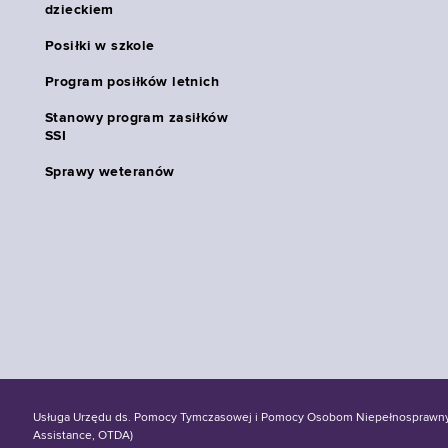
dzieckiem
Posiłki w szkole
Program posiłków letnich
Stanowy program zasiłków
SSI
Sprawy weteranów
Usługa Urzędu ds. Pomocy Tymczasowej i Pomocy Osobom Niepełnosprawnym S
Assistance, OTDA)