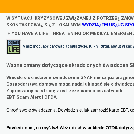
W SYTUACJI KRYZYSOWEJ ZWI¿ZANEJ Z POTRZEB¿ ZAKW
SKONTAKTOWA¿ SI¿ Z LOKALNYM
WYDZIA¿EM US¿UG SP
IF YOU HAVE A LIFE THREATENING OR MEDICAL EMERGENC
Masz moc, aby darować komuś życie. Kliknij tutaj, aby uzyskać 
Ważne zmiany dotyczące skradzionych świadczeń S
Wnioski o skradzione świadczenia SNAP nie są już przyjmo
Gospodarstwa domowe mogą nadal ubiegać się o świadczen
Zapraszamy na stronę z ostrzeżeniami o oszustwach
EBT Scam Alert | OTDA.
Chroń swoje świadczenia. Dowiedz się, jak zamrozić kartę EBT, 
Powiedz nam, co myślisz! Weź udział w ankiecie OTDA dotyczą