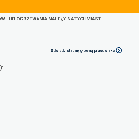
IÓW LUB OGRZEWANIA NALE¿Y NATYCHMIAST
Odwiedź stronę główną pracownika
):