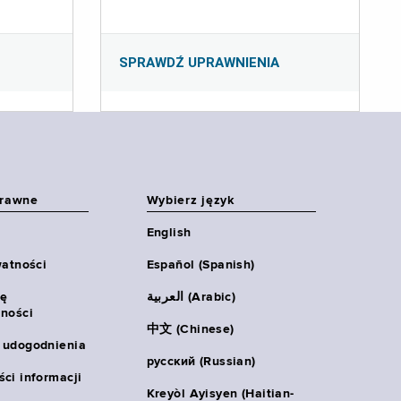
SPRAWDŹ UPRAWNIENIA
prawne
Wybierz język
English
watności
Español (Spanish)
ię
العربية (Arabic)
ności
中文 (Chinese)
 udogodnienia
русский (Russian)
ci informacji
Kreyòl Ayisyen (Haitian-