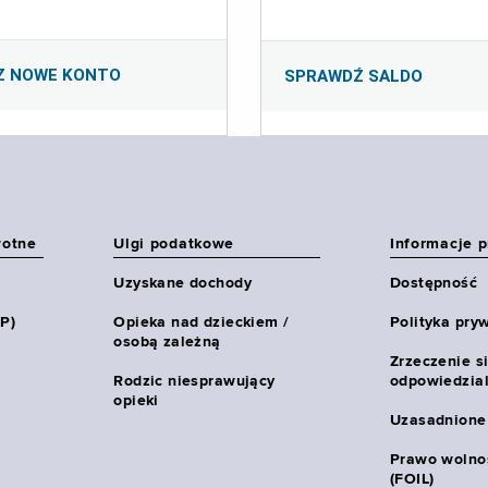
Z NOWE KONTO
SPRAWDŹ SALDO
wotne
Ulgi podatkowe
Informacje 
Uzyskane dochody
Dostępność
HP)
Opieka nad dzieckiem /
Polityka pry
osobą zależną
Zrzeczenie s
Rodzic niesprawujący
odpowiedzial
opieki
Uzasadnione
Prawo wolnoś
(FOIL)