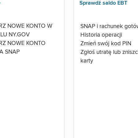
p
Sprawdź saldo EBT
RZ NOWE KONTO W
SNAP i rachunek got
LU NY.GOV
Historia operacji
RZ NOWE KONTO
Zmień swój kod PIN
A SNAP
Zgłoś utratę lub znisz
karty