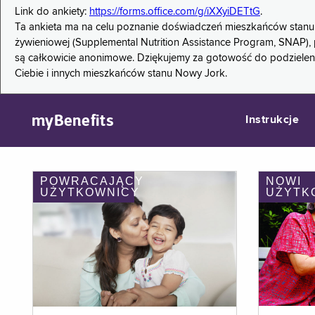
Link do ankiety:
https://forms.office.com/g/iXXyiDETtG
.
Ta ankieta ma na celu poznanie doświadczeń mieszkańców stanu
żywieniowej (Supplemental Nutrition Assistance Program, SNAP), 
są całkowicie anonimowe. Dziękujemy za gotowość do podzieleni
Ciebie i innych mieszkańców stanu Nowy Jork.
myBenefits
Instrukcje
POWRACAJĄCY
NOWI
UŻYTKOWNICY
UŻYTK