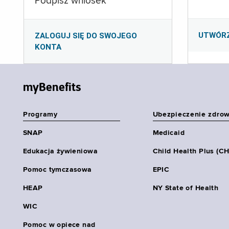
Podpisz wniosek
UTWÓR
ZALOGUJ SIĘ DO SWOJEGO
KONTA
myBenefits
Programy
Ubezpieczenie zdro
SNAP
Medicaid
Edukacja żywieniowa
Child Health Plus (C
Pomoc tymczasowa
EPIC
HEAP
NY State of Health
WIC
Pomoc w opiece nad