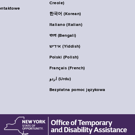
Creole)
ontaktowe
한국어 (Korean)
Italiano (Italian)
বাংলা (Bengali)
אידיש (Yiddish)
Polski (Polish)
Français (French)
اردو (Urdu)
Bezpłatna pomoc językowa