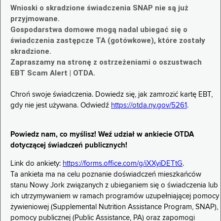
Wnioski o skradzione świadczenia SNAP nie są już
przyjmowane.
Gospodarstwa domowe mogą nadal ubiegać się o
świadczenia zastępcze TA (gotówkowe), które zostały
skradzione.
Zapraszamy na stronę z ostrzeżeniami o oszustwach
EBT Scam Alert | OTDA.
Chroń swoje świadczenia. Dowiedz się, jak zamrozić kartę EBT,
gdy nie jest używana. Odwiedź
https://otda.ny.gov/5261
.
Powiedz nam, co myślisz! Weź udział w ankiecie OTDA
dotyczącej świadczeń publicznych!
Link do ankiety:
https://forms.office.com/g/iXXyiDETtG
.
Ta ankieta ma na celu poznanie doświadczeń mieszkańców
stanu Nowy Jork związanych z ubieganiem się o świadczenia lub
ich utrzymywaniem w ramach programów uzupełniającej pomocy
żywieniowej (Supplemental Nutrition Assistance Program, SNAP),
pomocy publicznej (Public Assistance, PA) oraz zapomogi