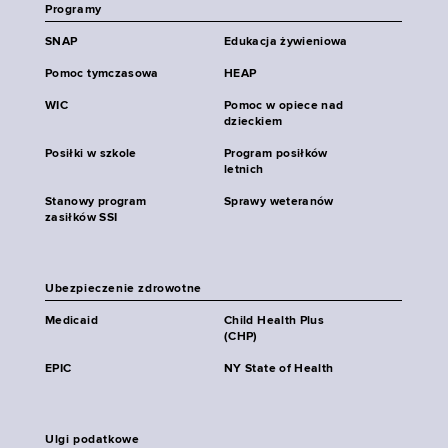
Programy
SNAP
Edukacja żywieniowa
Pomoc tymczasowa
HEAP
WIC
Pomoc w opiece nad
dzieckiem
Posiłki w szkole
Program posiłków
letnich
Stanowy program
Sprawy weteranów
zasiłków SSI
Ubezpieczenie zdrowotne
Medicaid
Child Health Plus
(CHP)
EPIC
NY State of Health
Ulgi podatkowe