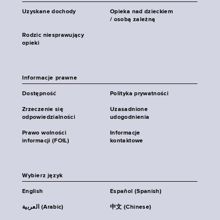
Uzyskane dochody
Opieka nad dzieckiem
/ osobą zależną
Rodzic niesprawujący
opieki
Informacje prawne
Dostępność
Polityka prywatności
Zrzeczenie się
Uzasadnione
odpowiedzialności
udogodnienia
Prawo wolności
Informacje
informacji (FOIL)
kontaktowe
Wybierz język
English
Español (Spanish)
العربية (Arabic)
中文 (Chinese)