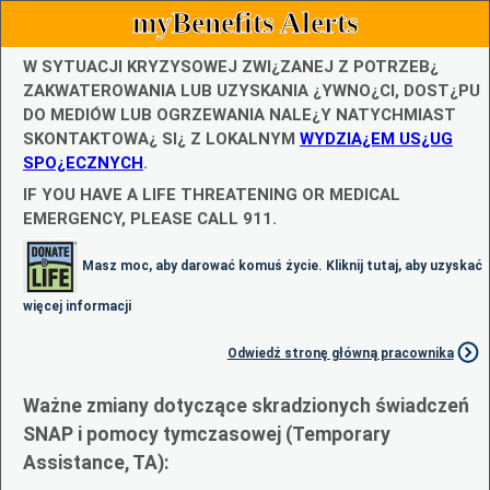
myBenefits Alerts
W SYTUACJI KRYZYSOWEJ ZWI¿ZANEJ Z POTRZEB¿
ZAKWATEROWANIA LUB UZYSKANIA ¿YWNO¿CI, DOST¿PU
DO MEDIÓW LUB OGRZEWANIA NALE¿Y NATYCHMIAST
SKONTAKTOWA¿ SI¿ Z LOKALNYM
WYDZIA¿EM US¿UG
SPO¿ECZNYCH
.
IF YOU HAVE A LIFE THREATENING OR MEDICAL
EMERGENCY, PLEASE CALL 911.
Masz moc, aby darować komuś życie. Kliknij tutaj, aby uzyskać
więcej informacji
Odwiedź stronę główną pracownika
Ważne zmiany dotyczące skradzionych świadczeń
SNAP i pomocy tymczasowej (Temporary
Assistance, TA):