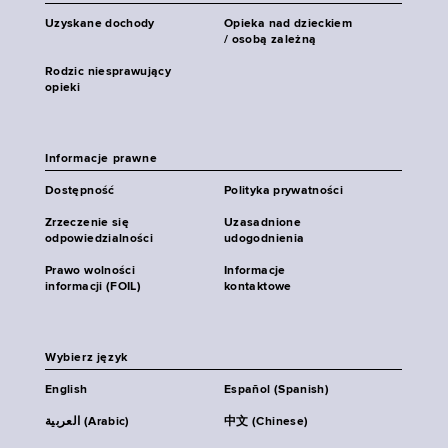
Uzyskane dochody
Opieka nad dzieckiem
/ osobą zależną
Rodzic niesprawujący
opieki
Informacje prawne
Dostępność
Polityka prywatności
Zrzeczenie się
Uzasadnione
odpowiedzialności
udogodnienia
Prawo wolności
Informacje
informacji (FOIL)
kontaktowe
Wybierz język
English
Español (Spanish)
العربية (Arabic)
中文 (Chinese)