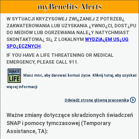
myBenefits Alerts
W SYTUACJI KRYZYSOWEJ ZWI¿ZANEJ Z POTRZEB¿
ZAKWATEROWANIA LUB UZYSKANIA ¿YWNO¿CI, DOST¿PU
DO MEDIÓW LUB OGRZEWANIA NALE¿Y NATYCHMIAST
SKONTAKTOWA¿ SI¿ Z LOKALNYM
WYDZIA¿EM US¿UG
SPO¿ECZNYCH
.
IF YOU HAVE A LIFE THREATENING OR MEDICAL
EMERGENCY, PLEASE CALL 911.
Masz moc, aby darować komuś życie. Kliknij tutaj, aby uzyskać
więcej informacji
Odwiedź stronę główną pracownika
Ważne zmiany dotyczące skradzionych świadczeń
SNAP i pomocy tymczasowej (Temporary
Assistance, TA):