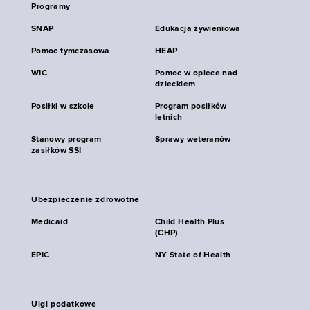
Programy
SNAP
Edukacja żywieniowa
Pomoc tymczasowa
HEAP
WIC
Pomoc w opiece nad
dzieckiem
Posiłki w szkole
Program posiłków
letnich
Stanowy program
Sprawy weteranów
zasiłków SSI
Ubezpieczenie zdrowotne
Medicaid
Child Health Plus
(CHP)
EPIC
NY State of Health
Ulgi podatkowe