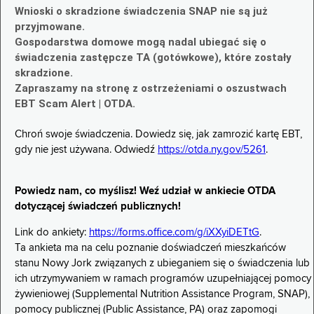
Wnioski o skradzione świadczenia SNAP nie są już
przyjmowane.
Gospodarstwa domowe mogą nadal ubiegać się o
świadczenia zastępcze TA (gotówkowe), które zostały
skradzione.
Zapraszamy na stronę z ostrzeżeniami o oszustwach
EBT Scam Alert | OTDA.
Chroń swoje świadczenia. Dowiedz się, jak zamrozić kartę EBT,
gdy nie jest używana. Odwiedź
https://otda.ny.gov/5261
.
Powiedz nam, co myślisz! Weź udział w ankiecie OTDA
dotyczącej świadczeń publicznych!
Link do ankiety:
https://forms.office.com/g/iXXyiDETtG
.
Ta ankieta ma na celu poznanie doświadczeń mieszkańców
stanu Nowy Jork związanych z ubieganiem się o świadczenia lub
ich utrzymywaniem w ramach programów uzupełniającej pomocy
żywieniowej (Supplemental Nutrition Assistance Program, SNAP),
pomocy publicznej (Public Assistance, PA) oraz zapomogi