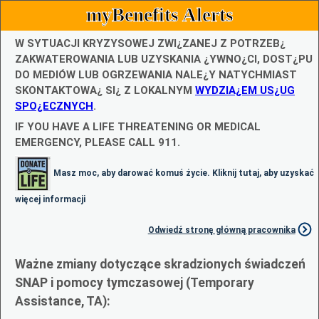
myBenefits Alerts
W SYTUACJI KRYZYSOWEJ ZWI¿ZANEJ Z POTRZEB¿
ZAKWATEROWANIA LUB UZYSKANIA ¿YWNO¿CI, DOST¿PU
DO MEDIÓW LUB OGRZEWANIA NALE¿Y NATYCHMIAST
SKONTAKTOWA¿ SI¿ Z LOKALNYM
WYDZIA¿EM US¿UG
SPO¿ECZNYCH
.
IF YOU HAVE A LIFE THREATENING OR MEDICAL
EMERGENCY, PLEASE CALL 911.
Masz moc, aby darować komuś życie. Kliknij tutaj, aby uzyskać
więcej informacji
Odwiedź stronę główną pracownika
Ważne zmiany dotyczące skradzionych świadczeń
SNAP i pomocy tymczasowej (Temporary
Assistance, TA):