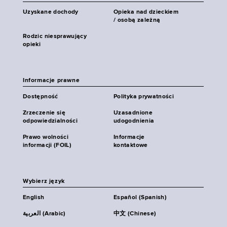
Uzyskane dochody
Opieka nad dzieckiem
/ osobą zależną
Rodzic niesprawujący
opieki
Informacje prawne
Dostępność
Polityka prywatności
Zrzeczenie się
Uzasadnione
odpowiedzialności
udogodnienia
Prawo wolności
Informacje
informacji (FOIL)
kontaktowe
Wybierz język
English
Español (Spanish)
العربية (Arabic)
中文 (Chinese)