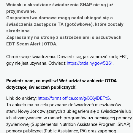
Wnioski o skradzione świadczenia SNAP nie są już
przyjmowane.
Gospodarstwa domowe mogą nadal ubiegać się o
świadczenia zastępcze TA (gotówkowe), które zostały
skradzione.
Zapraszamy na stronę z ostrzeżeniami o oszustwach
EBT Scam Alert | OTDA.
Chroń swoje świadczenia. Dowiedz się, jak zamrozić kartę EBT,
gdy nie jest używana. Odwiedź
https://otda.ny.gov/5261
.
Powiedz nam, co myślisz! Weź udział w ankiecie OTDA
dotyczącej świadczeń publicznych!
Link do ankiety:
https://forms.office.com/g/iXXyiDETtG
.
Ta ankieta ma na celu poznanie doświadczeń mieszkańców
stanu Nowy Jork związanych z ubieganiem się o świadczenia lub
ich utrzymywaniem w ramach programów uzupełniającej pomocy
żywieniowej (Supplemental Nutrition Assistance Program, SNAP),
pomocy publicznej (Public Assistance, PA) oraz zapomogi