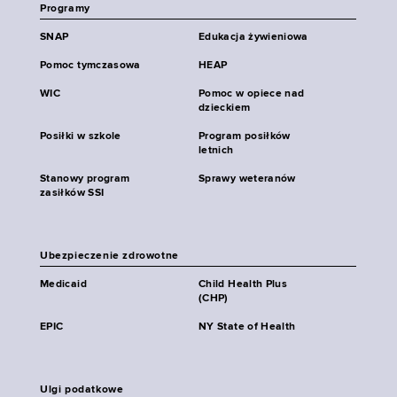
Programy
SNAP
Edukacja żywieniowa
Pomoc tymczasowa
HEAP
WIC
Pomoc w opiece nad
dzieckiem
Posiłki w szkole
Program posiłków
letnich
Stanowy program
Sprawy weteranów
zasiłków SSI
Ubezpieczenie zdrowotne
Medicaid
Child Health Plus
(CHP)
EPIC
NY State of Health
Ulgi podatkowe