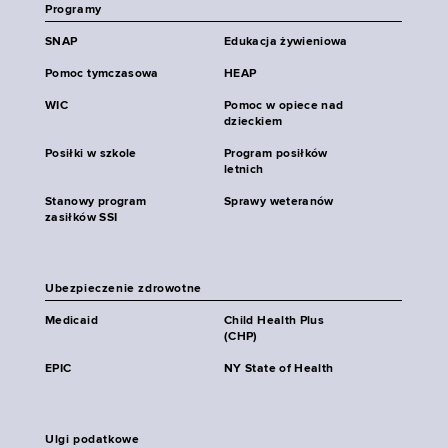
Programy
SNAP
Edukacja żywieniowa
Pomoc tymczasowa
HEAP
WIC
Pomoc w opiece nad
dzieckiem
Posiłki w szkole
Program posiłków
letnich
Stanowy program
Sprawy weteranów
zasiłków SSI
Ubezpieczenie zdrowotne
Medicaid
Child Health Plus
(CHP)
EPIC
NY State of Health
Ulgi podatkowe