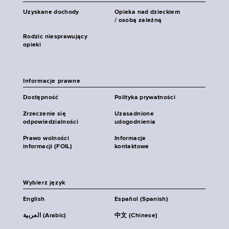
Uzyskane dochody
Opieka nad dzieckiem
/ osobą zależną
Rodzic niesprawujący
opieki
Informacje prawne
Dostępność
Polityka prywatności
Zrzeczenie się
Uzasadnione
odpowiedzialności
udogodnienia
Prawo wolności
Informacje
informacji (FOIL)
kontaktowe
Wybierz język
English
Español (Spanish)
العربية (Arabic)
中文 (Chinese)