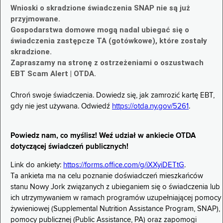
Wnioski o skradzione świadczenia SNAP nie są już
przyjmowane.
Gospodarstwa domowe mogą nadal ubiegać się o
świadczenia zastępcze TA (gotówkowe), które zostały
skradzione.
Zapraszamy na stronę z ostrzeżeniami o oszustwach
EBT Scam Alert | OTDA.
Chroń swoje świadczenia. Dowiedz się, jak zamrozić kartę EBT,
gdy nie jest używana. Odwiedź
https://otda.ny.gov/5261
.
Powiedz nam, co myślisz! Weź udział w ankiecie OTDA
dotyczącej świadczeń publicznych!
Link do ankiety:
https://forms.office.com/g/iXXyiDETtG
.
Ta ankieta ma na celu poznanie doświadczeń mieszkańców
stanu Nowy Jork związanych z ubieganiem się o świadczenia lub
ich utrzymywaniem w ramach programów uzupełniającej pomocy
żywieniowej (Supplemental Nutrition Assistance Program, SNAP),
pomocy publicznej (Public Assistance, PA) oraz zapomogi