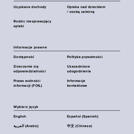
Uzyskane dochody
Opieka nad dzieckiem
/ osobą zależną
Rodzic niesprawujący
opieki
Informacje prawne
Dostępność
Polityka prywatności
Zrzeczenie się
Uzasadnione
odpowiedzialności
udogodnienia
Prawo wolności
Informacje
informacji (FOIL)
kontaktowe
Wybierz język
English
Español (Spanish)
العربية (Arabic)
中文 (Chinese)