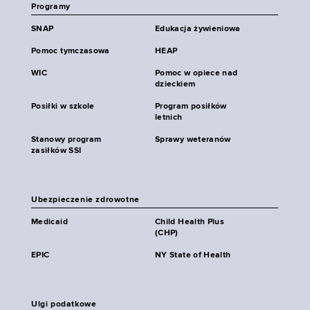
Programy
SNAP
Edukacja żywieniowa
Pomoc tymczasowa
HEAP
WIC
Pomoc w opiece nad
dzieckiem
Posiłki w szkole
Program posiłków
letnich
Stanowy program
Sprawy weteranów
zasiłków SSI
Ubezpieczenie zdrowotne
Medicaid
Child Health Plus
(CHP)
EPIC
NY State of Health
Ulgi podatkowe