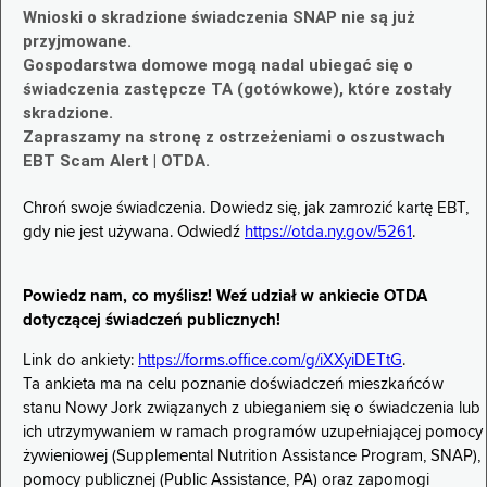
Wnioski o skradzione świadczenia SNAP nie są już
przyjmowane.
Gospodarstwa domowe mogą nadal ubiegać się o
świadczenia zastępcze TA (gotówkowe), które zostały
skradzione.
Zapraszamy na stronę z ostrzeżeniami o oszustwach
EBT Scam Alert | OTDA.
Chroń swoje świadczenia. Dowiedz się, jak zamrozić kartę EBT,
gdy nie jest używana. Odwiedź
https://otda.ny.gov/5261
.
Powiedz nam, co myślisz! Weź udział w ankiecie OTDA
dotyczącej świadczeń publicznych!
Link do ankiety:
https://forms.office.com/g/iXXyiDETtG
.
Ta ankieta ma na celu poznanie doświadczeń mieszkańców
stanu Nowy Jork związanych z ubieganiem się o świadczenia lub
ich utrzymywaniem w ramach programów uzupełniającej pomocy
żywieniowej (Supplemental Nutrition Assistance Program, SNAP),
pomocy publicznej (Public Assistance, PA) oraz zapomogi