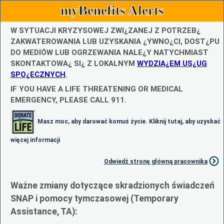
myBenefits Alerts
W SYTUACJI KRYZYSOWEJ ZWI¿ZANEJ Z POTRZEB¿
ZAKWATEROWANIA LUB UZYSKANIA ¿YWNO¿CI, DOST¿PU
DO MEDIÓW LUB OGRZEWANIA NALE¿Y NATYCHMIAST
SKONTAKTOWA¿ SI¿ Z LOKALNYM
WYDZIA¿EM US¿UG
SPO¿ECZNYCH
.
IF YOU HAVE A LIFE THREATENING OR MEDICAL
EMERGENCY, PLEASE CALL 911.
Masz moc, aby darować komuś życie. Kliknij tutaj, aby uzyskać
więcej informacji
Odwiedź stronę główną pracownika
Ważne zmiany dotyczące skradzionych świadczeń
SNAP i pomocy tymczasowej (Temporary
Assistance, TA):