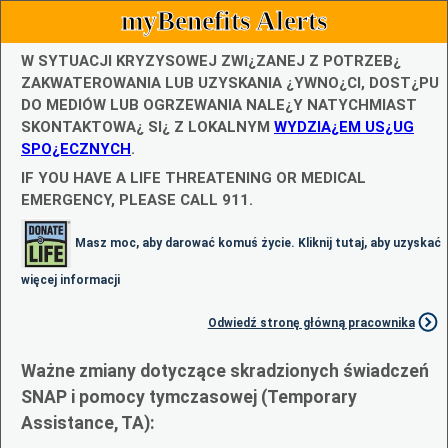
myBenefits Alerts
W SYTUACJI KRYZYSOWEJ ZWI¿ZANEJ Z POTRZEB¿
ZAKWATEROWANIA LUB UZYSKANIA ¿YWNO¿CI, DOST¿PU
DO MEDIÓW LUB OGRZEWANIA NALE¿Y NATYCHMIAST
SKONTAKTOWA¿ SI¿ Z LOKALNYM
WYDZIA¿EM US¿UG
SPO¿ECZNYCH
.
IF YOU HAVE A LIFE THREATENING OR MEDICAL
EMERGENCY, PLEASE CALL 911.
Masz moc, aby darować komuś życie. Kliknij tutaj, aby uzyskać
więcej informacji
Odwiedź stronę główną pracownika
Ważne zmiany dotyczące skradzionych świadczeń
SNAP i pomocy tymczasowej (Temporary
Assistance, TA):