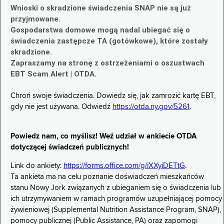
Wnioski o skradzione świadczenia SNAP nie są już
przyjmowane.
Gospodarstwa domowe mogą nadal ubiegać się o
świadczenia zastępcze TA (gotówkowe), które zostały
skradzione.
Zapraszamy na stronę z ostrzeżeniami o oszustwach
EBT Scam Alert | OTDA.
Chroń swoje świadczenia. Dowiedz się, jak zamrozić kartę EBT,
gdy nie jest używana. Odwiedź
https://otda.ny.gov/5261
.
Powiedz nam, co myślisz! Weź udział w ankiecie OTDA
dotyczącej świadczeń publicznych!
Link do ankiety:
https://forms.office.com/g/iXXyiDETtG
.
Ta ankieta ma na celu poznanie doświadczeń mieszkańców
stanu Nowy Jork związanych z ubieganiem się o świadczenia lub
ich utrzymywaniem w ramach programów uzupełniającej pomocy
żywieniowej (Supplemental Nutrition Assistance Program, SNAP),
pomocy publicznej (Public Assistance, PA) oraz zapomogi