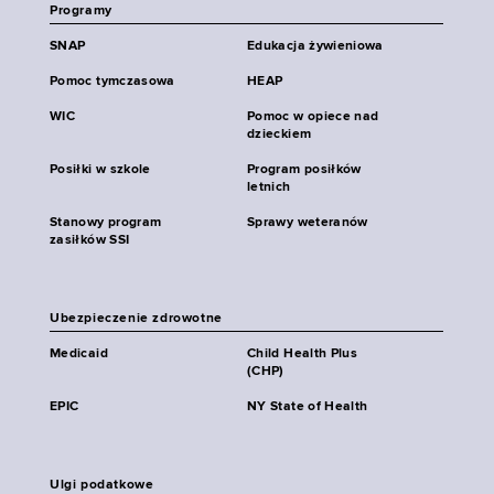
Programy
SNAP
Edukacja żywieniowa
Pomoc tymczasowa
HEAP
WIC
Pomoc w opiece nad
dzieckiem
Posiłki w szkole
Program posiłków
letnich
Stanowy program
Sprawy weteranów
zasiłków SSI
Ubezpieczenie zdrowotne
Medicaid
Child Health Plus
(CHP)
EPIC
NY State of Health
Ulgi podatkowe