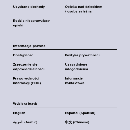
Uzyskane dochody
Opieka nad dzieckiem
/ osobą zależną
Rodzic niesprawujący
opieki
Informacje prawne
Dostępność
Polityka prywatności
Zrzeczenie się
Uzasadnione
odpowiedzialności
udogodnienia
Prawo wolności
Informacje
informacji (FOIL)
kontaktowe
Wybierz język
English
Español (Spanish)
العربية (Arabic)
中文 (Chinese)