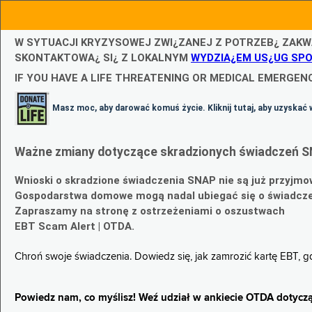
W SYTUACJI KRYZYSOWEJ ZWI¿ZANEJ Z POTRZEB¿ ZAKW
SKONTAKTOWA¿ SI¿ Z LOKALNYM
WYDZIA¿EM US¿UG SP
IF YOU HAVE A LIFE THREATENING OR MEDICAL EMERGENC
Masz moc, aby darować komuś życie. Kliknij tutaj, aby uzyskać 
Ważne zmiany dotyczące skradzionych świadczeń S
Wnioski o skradzione świadczenia SNAP nie są już przyjmo
Gospodarstwa domowe mogą nadal ubiegać się o świadczen
Zapraszamy na stronę z ostrzeżeniami o oszustwach
EBT Scam Alert | OTDA.
Chroń swoje świadczenia. Dowiedz się, jak zamrozić kartę EBT, 
Powiedz nam, co myślisz! Weź udział w ankiecie OTDA dotyczą