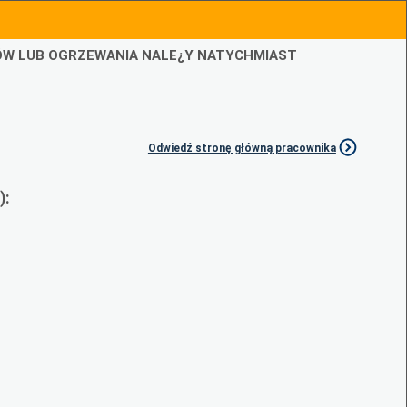
IÓW LUB OGRZEWANIA NALE¿Y NATYCHMIAST
Odwiedź stronę główną pracownika
):