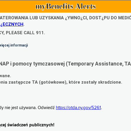
myBenefits Alerts
ATEROWANIA LUB UZYSKANIA ¿YWNO¿CI, DOST¿PU DO MED
O¿ECZNYCH
.
Y, PLEASE CALL 911.
więcej informacji
NAP i pomocy tymczasowej (Temporary Assistance, TA
wane.
ia zastępcze TA (gotówkowe), które zostały skradzione.
gdy nie jest używana. Odwiedź
https://otda.ny.gov/5261
.
cej świadczeń publicznych!