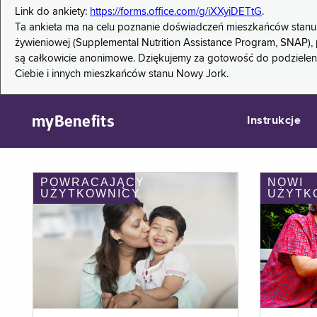
Link do ankiety:
https://forms.office.com/g/iXXyiDETtG
.
Ta ankieta ma na celu poznanie doświadczeń mieszkańców stanu
żywieniowej (Supplemental Nutrition Assistance Program, SNAP), 
są całkowicie anonimowe. Dziękujemy za gotowość do podzieleni
Ciebie i innych mieszkańców stanu Nowy Jork.
myBenefits
Instrukcje
POWRACAJĄCY
NOWI
UŻYTKOWNICY
UŻYTK