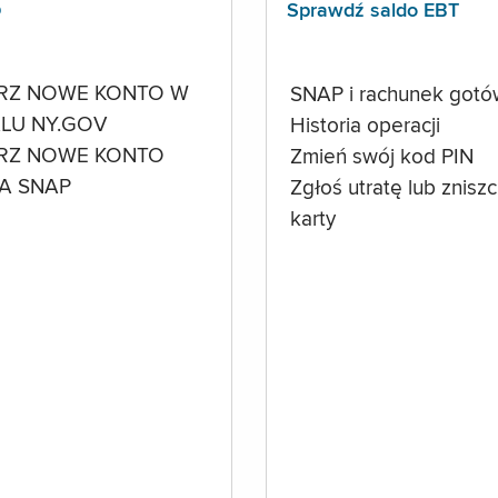
p
Sprawdź saldo EBT
RZ NOWE KONTO W
SNAP i rachunek got
LU NY.GOV
Historia operacji
RZ NOWE KONTO
Zmień swój kod PIN
A SNAP
Zgłoś utratę lub znisz
karty