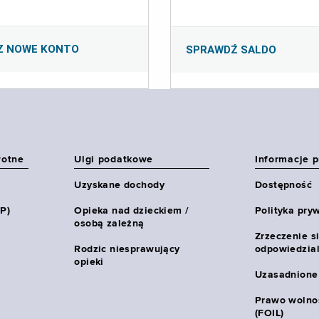
Z NOWE KONTO
SPRAWDŹ SALDO
wotne
Ulgi podatkowe
Informacje 
Uzyskane dochody
Dostępność
HP)
Opieka nad dzieckiem /
Polityka pry
osobą zależną
Zrzeczenie s
Rodzic niesprawujący
odpowiedzial
opieki
Uzasadnione
Prawo wolnoś
(FOIL)