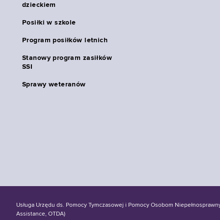
dzieckiem
Posiłki w szkole
Program posiłków letnich
Stanowy program zasiłków
SSI
Sprawy weteranów
Usługa Urzędu ds. Pomocy Tymczasowej i Pomocy Osobom Niepełnosprawnym S
Assistance, OTDA)