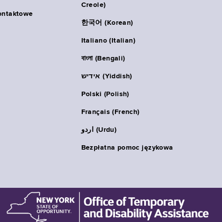
Creole)
ontaktowe
한국어 (Korean)
Italiano (Italian)
বাংলা (Bengali)
אידיש (Yiddish)
Polski (Polish)
Français (French)
اردو (Urdu)
Bezpłatna pomoc językowa