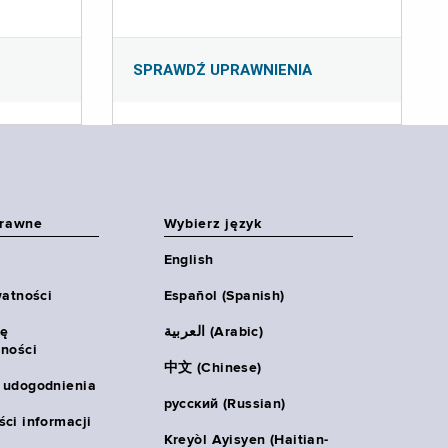
SPRAWDŹ UPRAWNIENIA
prawne
Wybierz język
English
watności
Español (Spanish)
ię
العربية (Arabic)
ności
中文 (Chinese)
 udogodnienia
русский (Russian)
ci informacji
Kreyòl Ayisyen (Haitian-