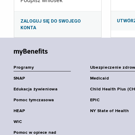
Podpisz wniosek
UTWÓR
ZALOGUJ SIĘ DO SWOJEGO
KONTA
myBenefits
Programy
Ubezpieczenie zdro
SNAP
Medicaid
Edukacja żywieniowa
Child Health Plus (C
Pomoc tymczasowa
EPIC
HEAP
NY State of Health
WIC
Pomoc w opiece nad