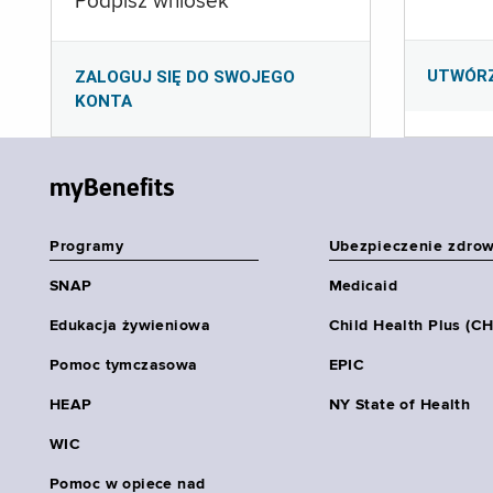
Podpisz wniosek
UTWÓR
ZALOGUJ SIĘ DO SWOJEGO
KONTA
myBenefits
Programy
Ubezpieczenie zdro
SNAP
Medicaid
Edukacja żywieniowa
Child Health Plus (C
Pomoc tymczasowa
EPIC
HEAP
NY State of Health
WIC
Pomoc w opiece nad