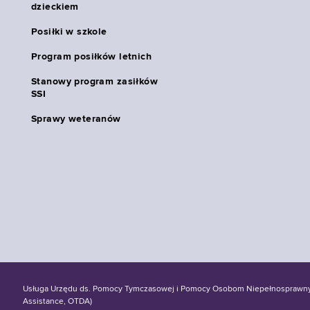
dzieckiem
Posiłki w szkole
Program posiłków letnich
Stanowy program zasiłków
SSI
Sprawy weteranów
Usługa Urzędu ds. Pomocy Tymczasowej i Pomocy Osobom Niepełnosprawnym S
Assistance, OTDA)