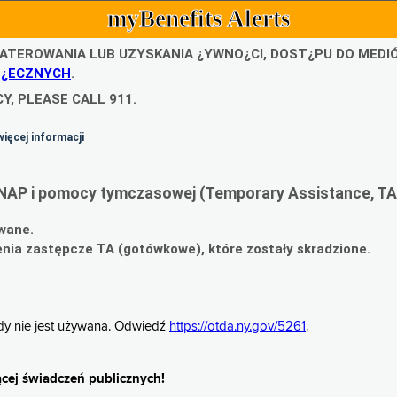
myBenefits Alerts
ATEROWANIA LUB UZYSKANIA ¿YWNO¿CI, DOST¿PU DO MED
O¿ECZNYCH
.
Y, PLEASE CALL 911.
więcej informacji
NAP i pomocy tymczasowej (Temporary Assistance, TA
wane.
ia zastępcze TA (gotówkowe), które zostały skradzione.
gdy nie jest używana. Odwiedź
https://otda.ny.gov/5261
.
cej świadczeń publicznych!