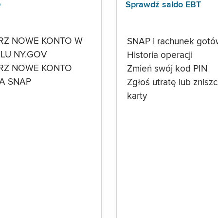
p
Sprawdź saldo EBT
RZ NOWE KONTO W
SNAP i rachunek got
LU NY.GOV
Historia operacji
RZ NOWE KONTO
Zmień swój kod PIN
A SNAP
Zgłoś utratę lub znisz
karty