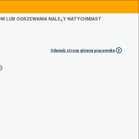
IÓW LUB OGRZEWANIA NALE¿Y NATYCHMIAST
Odwiedź stronę główną pracownika
):