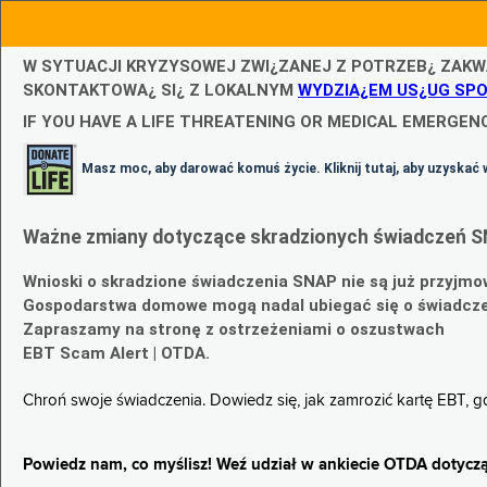
W SYTUACJI KRYZYSOWEJ ZWI¿ZANEJ Z POTRZEB¿ ZAKW
SKONTAKTOWA¿ SI¿ Z LOKALNYM
WYDZIA¿EM US¿UG SP
IF YOU HAVE A LIFE THREATENING OR MEDICAL EMERGENC
Masz moc, aby darować komuś życie. Kliknij tutaj, aby uzyskać 
Ważne zmiany dotyczące skradzionych świadczeń S
Wnioski o skradzione świadczenia SNAP nie są już przyjmo
Gospodarstwa domowe mogą nadal ubiegać się o świadczen
Zapraszamy na stronę z ostrzeżeniami o oszustwach
EBT Scam Alert | OTDA.
Chroń swoje świadczenia. Dowiedz się, jak zamrozić kartę EBT, 
Powiedz nam, co myślisz! Weź udział w ankiecie OTDA dotyczą