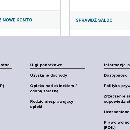
Z NOWE KONTO
SPRAWDŹ SALDO
wotne
Ulgi podatkowe
Informacje 
Uzyskane dochody
Dostępność
HP)
Opieka nad dzieckiem /
Polityka pry
osobą zależną
Zrzeczenie s
Rodzic niesprawujący
odpowiedzial
opieki
Uzasadnione
Prawo wolnoś
(FOIL)