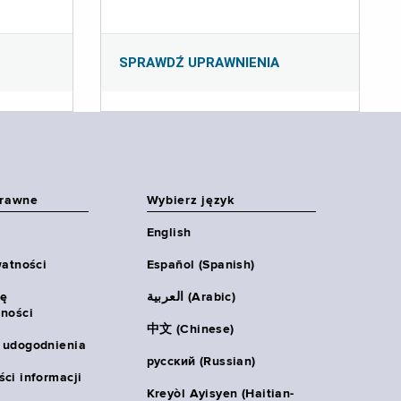
SPRAWDŹ UPRAWNIENIA
prawne
Wybierz język
English
watności
Español (Spanish)
ię
العربية (Arabic)
ności
中文 (Chinese)
 udogodnienia
русский (Russian)
ci informacji
Kreyòl Ayisyen (Haitian-