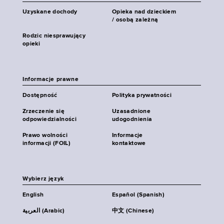
Uzyskane dochody
Opieka nad dzieckiem
/ osobą zależną
Rodzic niesprawujący
opieki
Informacje prawne
Dostępność
Polityka prywatności
Zrzeczenie się
Uzasadnione
odpowiedzialności
udogodnienia
Prawo wolności
Informacje
informacji (FOIL)
kontaktowe
Wybierz język
English
Español (Spanish)
العربية (Arabic)
中文 (Chinese)