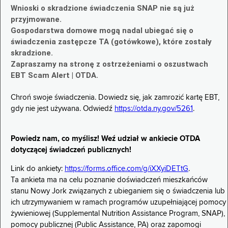
Wnioski o skradzione świadczenia SNAP nie są już
przyjmowane.
Gospodarstwa domowe mogą nadal ubiegać się o
świadczenia zastępcze TA (gotówkowe), które zostały
skradzione.
Zapraszamy na stronę z ostrzeżeniami o oszustwach
EBT Scam Alert | OTDA.
Chroń swoje świadczenia. Dowiedz się, jak zamrozić kartę EBT,
gdy nie jest używana. Odwiedź
https://otda.ny.gov/5261
.
Powiedz nam, co myślisz! Weź udział w ankiecie OTDA
dotyczącej świadczeń publicznych!
Link do ankiety:
https://forms.office.com/g/iXXyiDETtG
.
Ta ankieta ma na celu poznanie doświadczeń mieszkańców
stanu Nowy Jork związanych z ubieganiem się o świadczenia lub
ich utrzymywaniem w ramach programów uzupełniającej pomocy
żywieniowej (Supplemental Nutrition Assistance Program, SNAP),
pomocy publicznej (Public Assistance, PA) oraz zapomogi