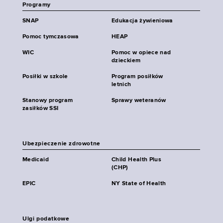
Programy
SNAP
Edukacja żywieniowa
Pomoc tymczasowa
HEAP
WIC
Pomoc w opiece nad
dzieckiem
Posiłki w szkole
Program posiłków
letnich
Stanowy program
Sprawy weteranów
zasiłków SSI
Ubezpieczenie zdrowotne
Medicaid
Child Health Plus
(CHP)
EPIC
NY State of Health
Ulgi podatkowe