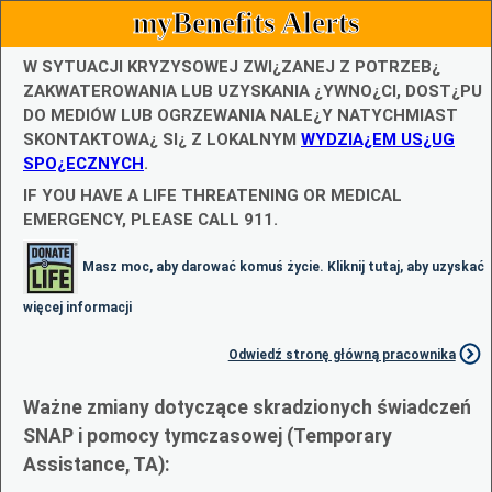
myBenefits Alerts
W SYTUACJI KRYZYSOWEJ ZWI¿ZANEJ Z POTRZEB¿
ZAKWATEROWANIA LUB UZYSKANIA ¿YWNO¿CI, DOST¿PU
DO MEDIÓW LUB OGRZEWANIA NALE¿Y NATYCHMIAST
SKONTAKTOWA¿ SI¿ Z LOKALNYM
WYDZIA¿EM US¿UG
SPO¿ECZNYCH
.
IF YOU HAVE A LIFE THREATENING OR MEDICAL
EMERGENCY, PLEASE CALL 911.
Masz moc, aby darować komuś życie. Kliknij tutaj, aby uzyskać
więcej informacji
Odwiedź stronę główną pracownika
Ważne zmiany dotyczące skradzionych świadczeń
SNAP i pomocy tymczasowej (Temporary
Assistance, TA):