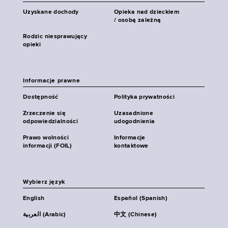
Uzyskane dochody
Opieka nad dzieckiem
/ osobą zależną
Rodzic niesprawujący
opieki
Informacje prawne
Dostępność
Polityka prywatności
Zrzeczenie się
Uzasadnione
odpowiedzialności
udogodnienia
Prawo wolności
Informacje
informacji (FOIL)
kontaktowe
Wybierz język
English
Español (Spanish)
العربية (Arabic)
中文 (Chinese)