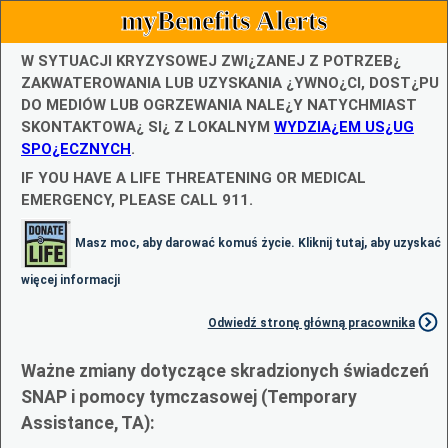
myBenefits Alerts
W SYTUACJI KRYZYSOWEJ ZWI¿ZANEJ Z POTRZEB¿
ZAKWATEROWANIA LUB UZYSKANIA ¿YWNO¿CI, DOST¿PU
DO MEDIÓW LUB OGRZEWANIA NALE¿Y NATYCHMIAST
SKONTAKTOWA¿ SI¿ Z LOKALNYM
WYDZIA¿EM US¿UG
SPO¿ECZNYCH
.
IF YOU HAVE A LIFE THREATENING OR MEDICAL
EMERGENCY, PLEASE CALL 911.
Masz moc, aby darować komuś życie. Kliknij tutaj, aby uzyskać
więcej informacji
Odwiedź stronę główną pracownika
Ważne zmiany dotyczące skradzionych świadczeń
SNAP i pomocy tymczasowej (Temporary
Assistance, TA):