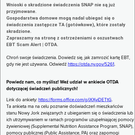
Wnioski o skradzione świadczenia SNAP nie są już
przyjmowane.
Gospodarstwa domowe mogą nadal ubiegać się o
świadczenia zastępcze TA (gotówkowe), które zostały
skradzione.
Zapraszamy na stronę z ostrzeżeniami o oszustwach
EBT Scam Alert | OTDA.
Chroń swoje świadczenia. Dowiedz się, jak zamrozić kartę EBT,
gdy nie jest używana. Odwiedź
https://otda.ny.gov/5261
.
Powiedz nam, co myślisz! Weź udział w ankiecie OTDA
dotyczącej świadczeń publicznych!
Link do ankiety:
https://forms.office.com/g/iXXyiDETtG
.
Ta ankieta ma na celu poznanie doświadczeń mieszkańców
stanu Nowy Jork związanych z ubieganiem się o świadczenia lub
ich utrzymywaniem w ramach programów uzupełniającej pomocy
żywieniowej (Supplemental Nutrition Assistance Program, SNAP),
pomocy publicznej (Public Assistance, PA) oraz zapomogi