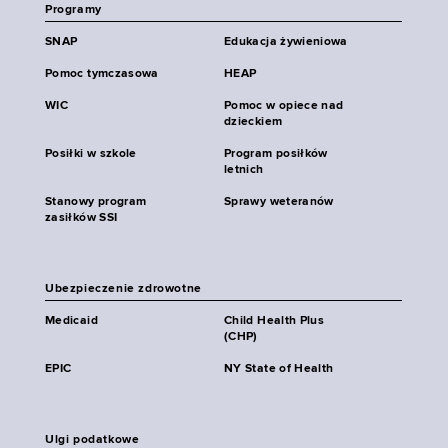
Programy
SNAP
Edukacja żywieniowa
Pomoc tymczasowa
HEAP
WIC
Pomoc w opiece nad
dzieckiem
Posiłki w szkole
Program posiłków
letnich
Stanowy program
Sprawy weteranów
zasiłków SSI
Ubezpieczenie zdrowotne
Medicaid
Child Health Plus
(CHP)
EPIC
NY State of Health
Ulgi podatkowe