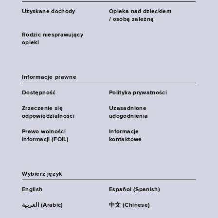
Uzyskane dochody
Opieka nad dzieckiem
/ osobą zależną
Rodzic niesprawujący
opieki
Informacje prawne
Dostępność
Polityka prywatności
Zrzeczenie się
Uzasadnione
odpowiedzialności
udogodnienia
Prawo wolności
Informacje
informacji (FOIL)
kontaktowe
Wybierz język
English
Español (Spanish)
العربية (Arabic)
中文 (Chinese)