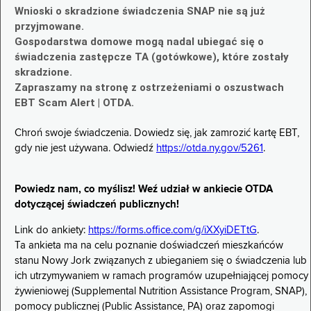
Wnioski o skradzione świadczenia SNAP nie są już
przyjmowane.
Gospodarstwa domowe mogą nadal ubiegać się o
świadczenia zastępcze TA (gotówkowe), które zostały
skradzione.
Zapraszamy na stronę z ostrzeżeniami o oszustwach
EBT Scam Alert | OTDA.
Chroń swoje świadczenia. Dowiedz się, jak zamrozić kartę EBT,
gdy nie jest używana. Odwiedź
https://otda.ny.gov/5261
.
Powiedz nam, co myślisz! Weź udział w ankiecie OTDA
dotyczącej świadczeń publicznych!
Link do ankiety:
https://forms.office.com/g/iXXyiDETtG
.
Ta ankieta ma na celu poznanie doświadczeń mieszkańców
stanu Nowy Jork związanych z ubieganiem się o świadczenia lub
ich utrzymywaniem w ramach programów uzupełniającej pomocy
żywieniowej (Supplemental Nutrition Assistance Program, SNAP),
pomocy publicznej (Public Assistance, PA) oraz zapomogi