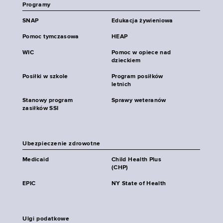
Programy
SNAP
Edukacja żywieniowa
Pomoc tymczasowa
HEAP
WIC
Pomoc w opiece nad
dzieckiem
Posiłki w szkole
Program posiłków
letnich
Stanowy program
Sprawy weteranów
zasiłków SSI
Ubezpieczenie zdrowotne
Medicaid
Child Health Plus
(CHP)
EPIC
NY State of Health
Ulgi podatkowe