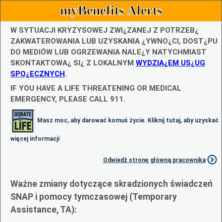
myBenefits Alerts
W SYTUACJI KRYZYSOWEJ ZWI¿ZANEJ Z POTRZEB¿
ZAKWATEROWANIA LUB UZYSKANIA ¿YWNO¿CI, DOST¿PU
DO MEDIÓW LUB OGRZEWANIA NALE¿Y NATYCHMIAST
SKONTAKTOWA¿ SI¿ Z LOKALNYM
WYDZIA¿EM US¿UG
SPO¿ECZNYCH
.
IF YOU HAVE A LIFE THREATENING OR MEDICAL
EMERGENCY, PLEASE CALL 911.
Masz moc, aby darować komuś życie. Kliknij tutaj, aby uzyskać
więcej informacji
Odwiedź stronę główną pracownika
Ważne zmiany dotyczące skradzionych świadczeń
SNAP i pomocy tymczasowej (Temporary
Assistance, TA):