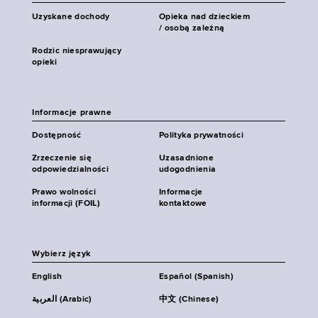
Uzyskane dochody
Opieka nad dzieckiem
/ osobą zależną
Rodzic niesprawujący
opieki
Informacje prawne
Dostępność
Polityka prywatności
Zrzeczenie się
Uzasadnione
odpowiedzialności
udogodnienia
Prawo wolności
Informacje
informacji (FOIL)
kontaktowe
Wybierz język
English
Español (Spanish)
العربية (Arabic)
中文 (Chinese)