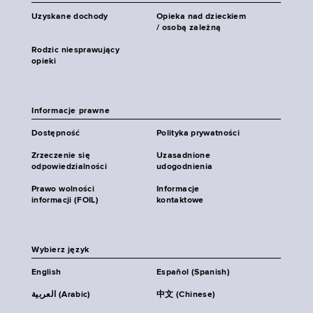
Uzyskane dochody
Opieka nad dzieckiem
/ osobą zależną
Rodzic niesprawujący
opieki
Informacje prawne
Dostępność
Polityka prywatności
Zrzeczenie się
Uzasadnione
odpowiedzialności
udogodnienia
Prawo wolności
Informacje
informacji (FOIL)
kontaktowe
Wybierz język
English
Español (Spanish)
العربية (Arabic)
中文 (Chinese)