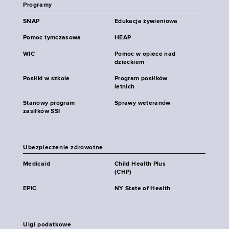
Programy
SNAP
Edukacja żywieniowa
Pomoc tymczasowa
HEAP
WIC
Pomoc w opiece nad
dzieckiem
Posiłki w szkole
Program posiłków
letnich
Stanowy program
Sprawy weteranów
zasiłków SSI
Ubezpieczenie zdrowotne
Medicaid
Child Health Plus
(CHP)
EPIC
NY State of Health
Ulgi podatkowe