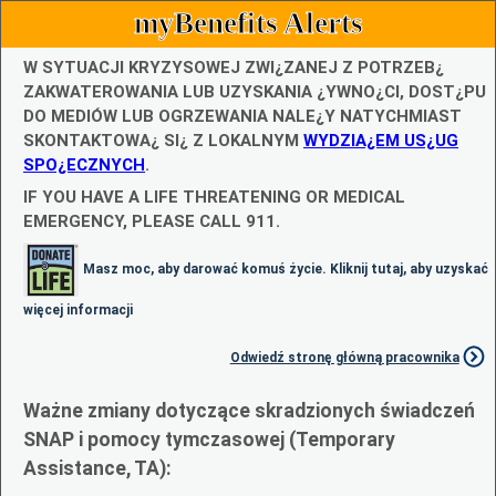
myBenefits Alerts
W SYTUACJI KRYZYSOWEJ ZWI¿ZANEJ Z POTRZEB¿
ZAKWATEROWANIA LUB UZYSKANIA ¿YWNO¿CI, DOST¿PU
DO MEDIÓW LUB OGRZEWANIA NALE¿Y NATYCHMIAST
SKONTAKTOWA¿ SI¿ Z LOKALNYM
WYDZIA¿EM US¿UG
SPO¿ECZNYCH
.
IF YOU HAVE A LIFE THREATENING OR MEDICAL
EMERGENCY, PLEASE CALL 911.
Masz moc, aby darować komuś życie. Kliknij tutaj, aby uzyskać
więcej informacji
Odwiedź stronę główną pracownika
Ważne zmiany dotyczące skradzionych świadczeń
SNAP i pomocy tymczasowej (Temporary
Assistance, TA):