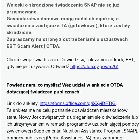
Wnioski o skradzione świadczenia SNAP nie są już
przyjmowane.
Gospodarstwa domowe mogą nadal ubiegać się o
świadczenia zastępcze TA (gotówkowe), które zostały
skradzione.
Zapraszamy na stronę z ostrzeżeniami o oszustwach
EBT Scam Alert | OTDA.
Chroń swoje świadczenia. Dowiedz się, jak zamrozić kartę EBT,
gdy nie jest używana. Odwiedź
https://otda.ny.gov/5261
.
Powiedz nam, co myślisz! Weź udział w ankiecie OTDA
dotyczącej świadczeń publicznych!
Link do ankiety:
https://forms.office.com/g/iXXyiDETtG
.
Ta ankieta ma na celu poznanie doświadczeń mieszkańców
stanu Nowy Jork związanych z ubieganiem się o świadczenia lub
ich utrzymywaniem w ramach programów uzupełniającej pomocy
żywieniowej (Supplemental Nutrition Assistance Program, SNAP),
pomocy publicznej (Public Assistance, PA) oraz zapomogi