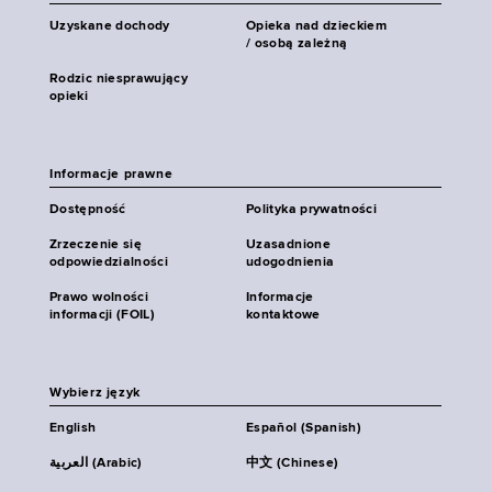
Uzyskane dochody
Opieka nad dzieckiem
/ osobą zależną
Rodzic niesprawujący
opieki
Informacje prawne
Dostępność
Polityka prywatności
Zrzeczenie się
Uzasadnione
odpowiedzialności
udogodnienia
Prawo wolności
Informacje
informacji (FOIL)
kontaktowe
Wybierz język
English
Español (Spanish)
العربية (Arabic)
中文 (Chinese)