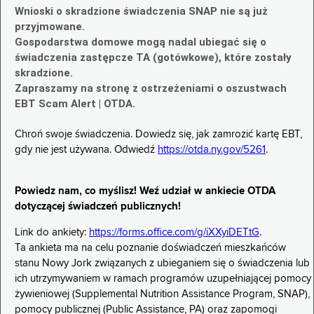
Wnioski o skradzione świadczenia SNAP nie są już
przyjmowane.
Gospodarstwa domowe mogą nadal ubiegać się o
świadczenia zastępcze TA (gotówkowe), które zostały
skradzione.
Zapraszamy na stronę z ostrzeżeniami o oszustwach
EBT Scam Alert | OTDA.
Chroń swoje świadczenia. Dowiedz się, jak zamrozić kartę EBT,
gdy nie jest używana. Odwiedź
https://otda.ny.gov/5261
.
Powiedz nam, co myślisz! Weź udział w ankiecie OTDA
dotyczącej świadczeń publicznych!
Link do ankiety:
https://forms.office.com/g/iXXyiDETtG
.
Ta ankieta ma na celu poznanie doświadczeń mieszkańców
stanu Nowy Jork związanych z ubieganiem się o świadczenia lub
ich utrzymywaniem w ramach programów uzupełniającej pomocy
żywieniowej (Supplemental Nutrition Assistance Program, SNAP),
pomocy publicznej (Public Assistance, PA) oraz zapomogi