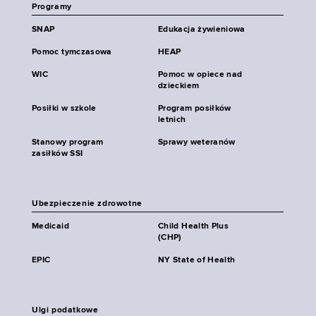
Programy
SNAP
Edukacja żywieniowa
Pomoc tymczasowa
HEAP
WIC
Pomoc w opiece nad
dzieckiem
Posiłki w szkole
Program posiłków
letnich
Stanowy program
Sprawy weteranów
zasiłków SSI
Ubezpieczenie zdrowotne
Medicaid
Child Health Plus
(CHP)
EPIC
NY State of Health
Ulgi podatkowe