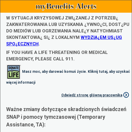
myBenefits Alerts
W SYTUACJI KRYZYSOWEJ ZWI¿ZANEJ Z POTRZEB¿
ZAKWATEROWANIA LUB UZYSKANIA ¿YWNO¿CI, DOST¿PU
DO MEDIÓW LUB OGRZEWANIA NALE¿Y NATYCHMIAST
SKONTAKTOWA¿ SI¿ Z LOKALNYM
WYDZIA¿EM US¿UG
SPO¿ECZNYCH
.
IF YOU HAVE A LIFE THREATENING OR MEDICAL
EMERGENCY, PLEASE CALL 911.
Masz moc, aby darować komuś życie. Kliknij tutaj, aby uzyskać
więcej informacji
Odwiedź stronę główną pracownika
Ważne zmiany dotyczące skradzionych świadczeń
SNAP i pomocy tymczasowej (Temporary
Assistance, TA):