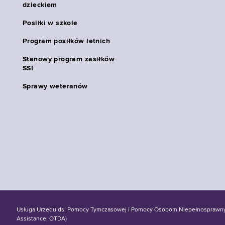
dzieckiem
Posiłki w szkole
Program posiłków letnich
Stanowy program zasiłków
SSI
Sprawy weteranów
Usługa Urzędu ds. Pomocy Tymczasowej i Pomocy Osobom Niepełnosprawnym S
Assistance, OTDA)