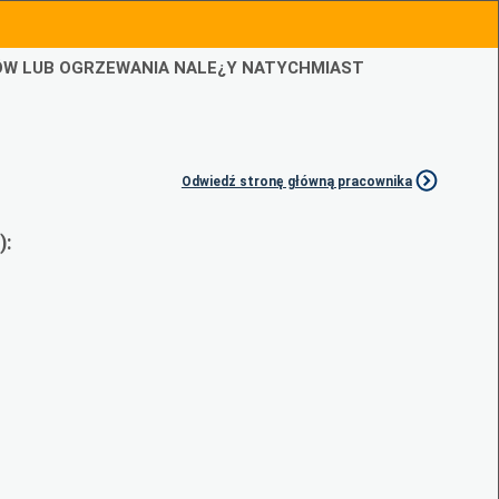
IÓW LUB OGRZEWANIA NALE¿Y NATYCHMIAST
Odwiedź stronę główną pracownika
):