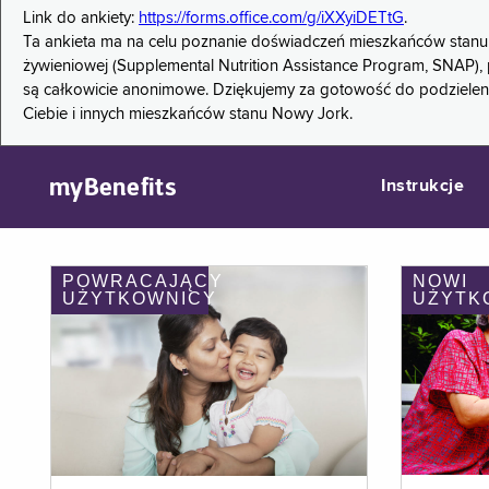
Link do ankiety:
https://forms.office.com/g/iXXyiDETtG
.
Ta ankieta ma na celu poznanie doświadczeń mieszkańców stanu
żywieniowej (Supplemental Nutrition Assistance Program, SNAP), 
są całkowicie anonimowe. Dziękujemy za gotowość do podzieleni
Ciebie i innych mieszkańców stanu Nowy Jork.
myBenefits
Instrukcje
POWRACAJĄCY
NOWI
UŻYTKOWNICY
UŻYTK