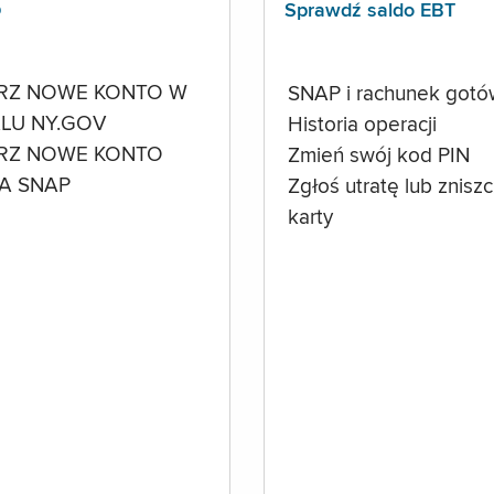
p
Sprawdź saldo EBT
RZ NOWE KONTO W
SNAP i rachunek got
LU NY.GOV
Historia operacji
RZ NOWE KONTO
Zmień swój kod PIN
A SNAP
Zgłoś utratę lub znisz
karty