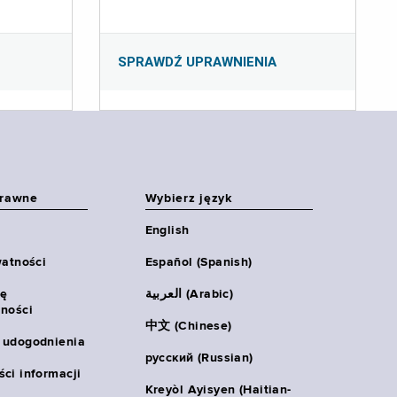
SPRAWDŹ UPRAWNIENIA
prawne
Wybierz język
English
watności
Español (Spanish)
ię
العربية (Arabic)
ności
中文 (Chinese)
 udogodnienia
русский (Russian)
ci informacji
Kreyòl Ayisyen (Haitian-