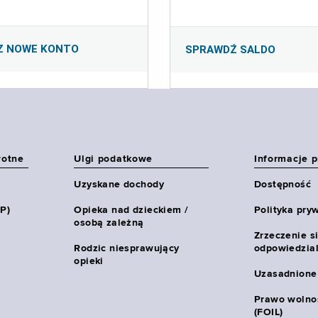
Z NOWE KONTO
SPRAWDŹ SALDO
wotne
Ulgi podatkowe
Informacje 
Uzyskane dochody
Dostępność
HP)
Opieka nad dzieckiem /
Polityka pry
osobą zależną
Zrzeczenie s
Rodzic niesprawujący
odpowiedzial
opieki
Uzasadnione
Prawo wolnoś
(FOIL)