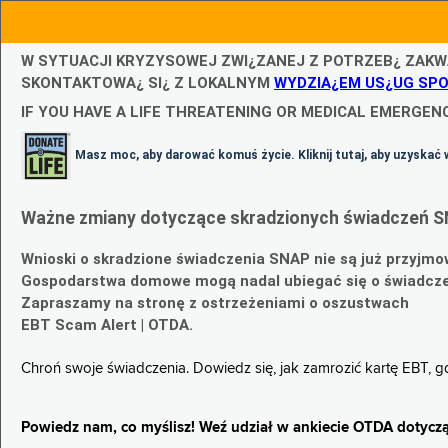
W SYTUACJI KRYZYSOWEJ ZWI¿ZANEJ Z POTRZEB¿ ZAKW
SKONTAKTOWA¿ SI¿ Z LOKALNYM
WYDZIA¿EM US¿UG SP
IF YOU HAVE A LIFE THREATENING OR MEDICAL EMERGENC
Masz moc, aby darować komuś życie. Kliknij tutaj, aby uzyskać 
Ważne zmiany dotyczące skradzionych świadczeń S
Wnioski o skradzione świadczenia SNAP nie są już przyjmo
Gospodarstwa domowe mogą nadal ubiegać się o świadczen
Zapraszamy na stronę z ostrzeżeniami o oszustwach
EBT Scam Alert | OTDA.
Chroń swoje świadczenia. Dowiedz się, jak zamrozić kartę EBT, 
Powiedz nam, co myślisz! Weź udział w ankiecie OTDA dotyczą