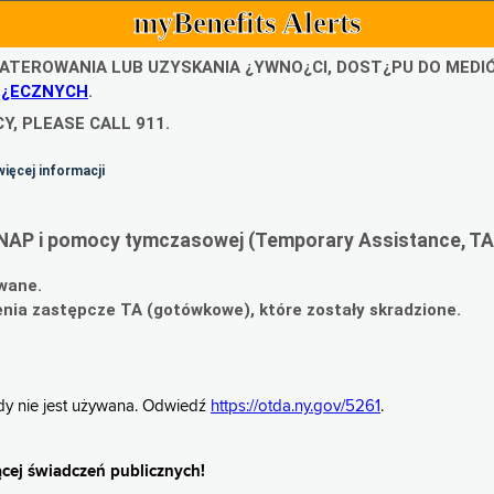
myBenefits Alerts
ATEROWANIA LUB UZYSKANIA ¿YWNO¿CI, DOST¿PU DO MED
O¿ECZNYCH
.
Y, PLEASE CALL 911.
więcej informacji
NAP i pomocy tymczasowej (Temporary Assistance, TA
wane.
ia zastępcze TA (gotówkowe), które zostały skradzione.
gdy nie jest używana. Odwiedź
https://otda.ny.gov/5261
.
cej świadczeń publicznych!