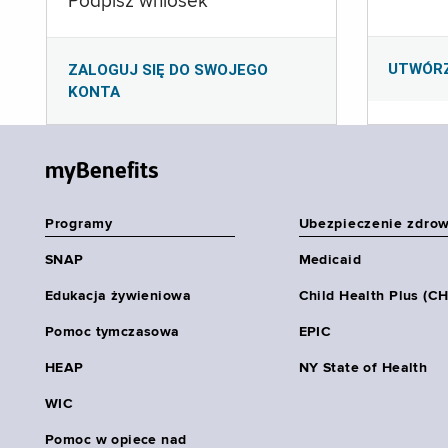
Podpisz wniosek
UTWÓR
ZALOGUJ SIĘ DO SWOJEGO
KONTA
myBenefits
Programy
Ubezpieczenie zdro
SNAP
Medicaid
Edukacja żywieniowa
Child Health Plus (C
Pomoc tymczasowa
EPIC
HEAP
NY State of Health
WIC
Pomoc w opiece nad