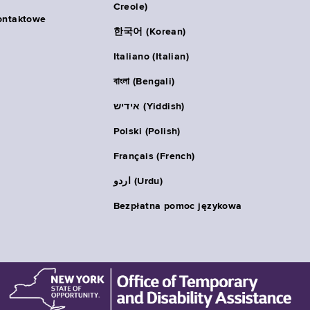
Creole)
ontaktowe
한국어 (Korean)
Italiano (Italian)
বাংলা (Bengali)
אידיש (Yiddish)
Polski (Polish)
Français (French)
اردو (Urdu)
Bezpłatna pomoc językowa