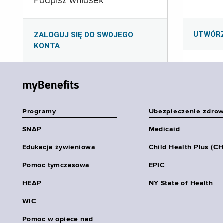
Podpisz wniosek
UTWÓR
ZALOGUJ SIĘ DO SWOJEGO
KONTA
myBenefits
Programy
Ubezpieczenie zdro
SNAP
Medicaid
Edukacja żywieniowa
Child Health Plus (C
Pomoc tymczasowa
EPIC
HEAP
NY State of Health
WIC
Pomoc w opiece nad