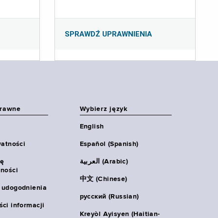
SPRAWDŹ UPRAWNIENIA
prawne
Wybierz język
English
watności
Español (Spanish)
ię
العربية (Arabic)
ności
中文 (Chinese)
 udogodnienia
русский (Russian)
ci informacji
Kreyòl Ayisyen (Haitian-