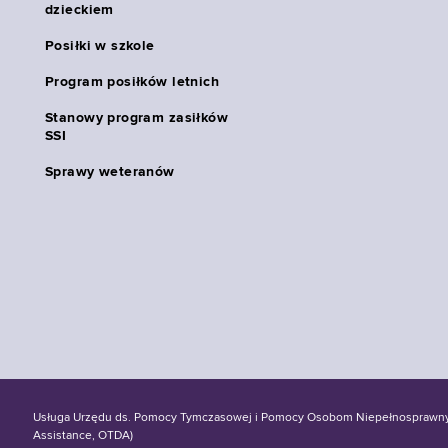
dzieckiem
Posiłki w szkole
Program posiłków letnich
Stanowy program zasiłków
SSI
Sprawy weteranów
Usługa Urzędu ds. Pomocy Tymczasowej i Pomocy Osobom Niepełnosprawnym S
Assistance, OTDA)