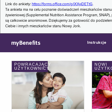
Link do ankiety:
https://forms.office.com/g/iXXyiDETtG
.
Ta ankieta ma na celu poznanie doświadczeń mieszkańców stanu
żywieniowej (Supplemental Nutrition Assistance Program, SNAP), 
są całkowicie anonimowe. Dziękujemy za gotowość do podzieleni
Ciebie i innych mieszkańców stanu Nowy Jork.
myBenefits
Instrukcje
POWRACAJĄCY
NOWI
UŻYTKOWNICY
UŻYTK