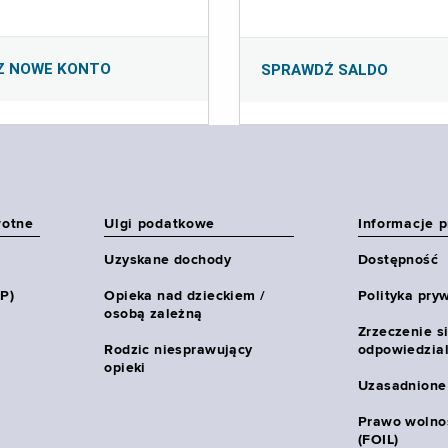
Z NOWE KONTO
SPRAWDŹ SALDO
wotne
Ulgi podatkowe
Informacje 
Uzyskane dochody
Dostępność
HP)
Opieka nad dzieckiem /
Polityka pry
osobą zależną
Zrzeczenie s
Rodzic niesprawujący
odpowiedzial
opieki
Uzasadnione
Prawo wolnoś
(FOIL)