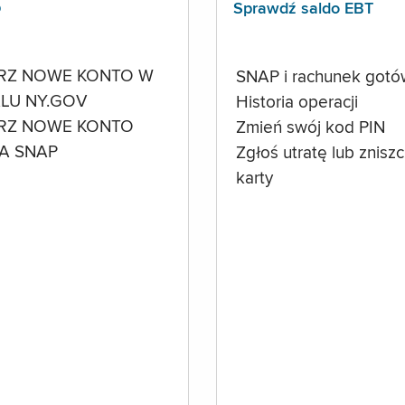
p
Sprawdź saldo EBT
RZ NOWE KONTO W
SNAP i rachunek got
LU NY.GOV
Historia operacji
RZ NOWE KONTO
Zmień swój kod PIN
A SNAP
Zgłoś utratę lub znisz
karty