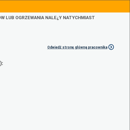
IÓW LUB OGRZEWANIA NALE¿Y NATYCHMIAST
Odwiedź stronę główną pracownika
):