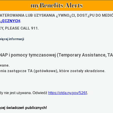
myBenefits Alerts
ATEROWANIA LUB UZYSKANIA ¿YWNO¿CI, DOST¿PU DO MED
O¿ECZNYCH
.
Y, PLEASE CALL 911.
więcej informacji
NAP i pomocy tymczasowej (Temporary Assistance, TA
wane.
ia zastępcze TA (gotówkowe), które zostały skradzione.
gdy nie jest używana. Odwiedź
https://otda.ny.gov/5261
.
cej świadczeń publicznych!