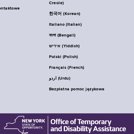
Creole)
ontaktowe
한국어 (Korean)
Italiano (Italian)
বাংলা (Bengali)
אידיש (Yiddish)
Polski (Polish)
Français (French)
اردو (Urdu)
Bezpłatna pomoc językowa