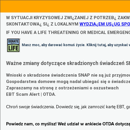
W SYTUACJI KRYZYSOWEJ ZWI¿ZANEJ Z POTRZEB¿ ZAKW
SKONTAKTOWA¿ SI¿ Z LOKALNYM
WYDZIA¿EM US¿UG SP
IF YOU HAVE A LIFE THREATENING OR MEDICAL EMERGENC
Masz moc, aby darować komuś życie. Kliknij tutaj, aby uzyskać 
Ważne zmiany dotyczące skradzionych świadczeń S
Wnioski o skradzione świadczenia SNAP nie są już przyjmo
Gospodarstwa domowe mogą nadal ubiegać się o świadczen
Zapraszamy na stronę z ostrzeżeniami o oszustwach
EBT Scam Alert | OTDA.
Chroń swoje świadczenia. Dowiedz się, jak zamrozić kartę EBT, 
Powiedz nam, co myślisz! Weź udział w ankiecie OTDA dotyczą