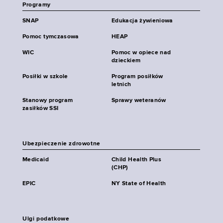
Programy
SNAP
Edukacja żywieniowa
Pomoc tymczasowa
HEAP
WIC
Pomoc w opiece nad
dzieckiem
Posiłki w szkole
Program posiłków
letnich
Stanowy program
Sprawy weteranów
zasiłków SSI
Ubezpieczenie zdrowotne
Medicaid
Child Health Plus
(CHP)
EPIC
NY State of Health
Ulgi podatkowe