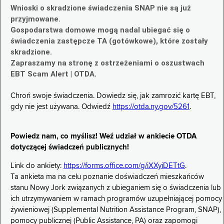
Wnioski o skradzione świadczenia SNAP nie są już
przyjmowane.
Gospodarstwa domowe mogą nadal ubiegać się o
świadczenia zastępcze TA (gotówkowe), które zostały
skradzione.
Zapraszamy na stronę z ostrzeżeniami o oszustwach
EBT Scam Alert | OTDA.
Chroń swoje świadczenia. Dowiedz się, jak zamrozić kartę EBT,
gdy nie jest używana. Odwiedź
https://otda.ny.gov/5261
.
Powiedz nam, co myślisz! Weź udział w ankiecie OTDA
dotyczącej świadczeń publicznych!
Link do ankiety:
https://forms.office.com/g/iXXyiDETtG
.
Ta ankieta ma na celu poznanie doświadczeń mieszkańców
stanu Nowy Jork związanych z ubieganiem się o świadczenia lub
ich utrzymywaniem w ramach programów uzupełniającej pomocy
żywieniowej (Supplemental Nutrition Assistance Program, SNAP),
pomocy publicznej (Public Assistance, PA) oraz zapomogi