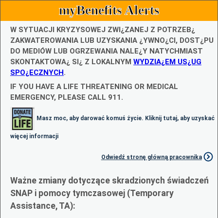
myBenefits Alerts
W SYTUACJI KRYZYSOWEJ ZWI¿ZANEJ Z POTRZEB¿
ZAKWATEROWANIA LUB UZYSKANIA ¿YWNO¿CI, DOST¿PU
DO MEDIÓW LUB OGRZEWANIA NALE¿Y NATYCHMIAST
SKONTAKTOWA¿ SI¿ Z LOKALNYM
WYDZIA¿EM US¿UG
SPO¿ECZNYCH
.
IF YOU HAVE A LIFE THREATENING OR MEDICAL
EMERGENCY, PLEASE CALL 911.
Masz moc, aby darować komuś życie. Kliknij tutaj, aby uzyskać
więcej informacji
Odwiedź stronę główną pracownika
Ważne zmiany dotyczące skradzionych świadczeń
SNAP i pomocy tymczasowej (Temporary
Assistance, TA):