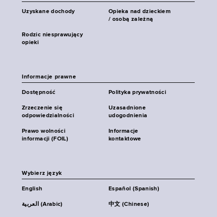
Uzyskane dochody
Opieka nad dzieckiem
/ osobą zależną
Rodzic niesprawujący
opieki
Informacje prawne
Dostępność
Polityka prywatności
Zrzeczenie się
Uzasadnione
odpowiedzialności
udogodnienia
Prawo wolności
Informacje
informacji (FOIL)
kontaktowe
Wybierz język
English
Español (Spanish)
العربية (Arabic)
中文 (Chinese)