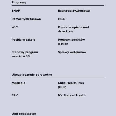
Programy
SNAP
Edukacja żywieniowa
Pomoc tymczasowa
HEAP
WIC
Pomoc w opiece nad
dzieckiem
Posiłki w szkole
Program posiłków
letnich
Stanowy program
Sprawy weteranów
zasiłków SSI
Ubezpieczenie zdrowotne
Medicaid
Child Health Plus
(CHP)
EPIC
NY State of Health
Ulgi podatkowe