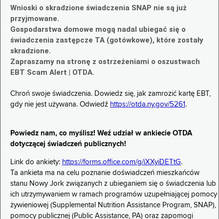
Wnioski o skradzione świadczenia SNAP nie są już
przyjmowane.
Gospodarstwa domowe mogą nadal ubiegać się o
świadczenia zastępcze TA (gotówkowe), które zostały
skradzione.
Zapraszamy na stronę z ostrzeżeniami o oszustwach
EBT Scam Alert | OTDA.
Chroń swoje świadczenia. Dowiedz się, jak zamrozić kartę EBT,
gdy nie jest używana. Odwiedź
https://otda.ny.gov/5261
.
Powiedz nam, co myślisz! Weź udział w ankiecie OTDA
dotyczącej świadczeń publicznych!
Link do ankiety:
https://forms.office.com/g/iXXyiDETtG
.
Ta ankieta ma na celu poznanie doświadczeń mieszkańców
stanu Nowy Jork związanych z ubieganiem się o świadczenia lub
ich utrzymywaniem w ramach programów uzupełniającej pomocy
żywieniowej (Supplemental Nutrition Assistance Program, SNAP),
pomocy publicznej (Public Assistance, PA) oraz zapomogi