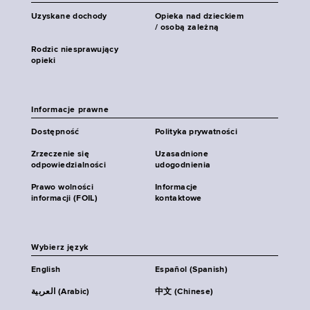
Uzyskane dochody
Opieka nad dzieckiem
/ osobą zależną
Rodzic niesprawujący
opieki
Informacje prawne
Dostępność
Polityka prywatności
Zrzeczenie się
Uzasadnione
odpowiedzialności
udogodnienia
Prawo wolności
Informacje
informacji (FOIL)
kontaktowe
Wybierz język
English
Español (Spanish)
العربية (Arabic)
中文 (Chinese)