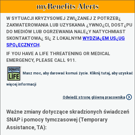
myBenefits Alerts
W SYTUACJI KRYZYSOWEJ ZWI¿ZANEJ Z POTRZEB¿
ZAKWATEROWANIA LUB UZYSKANIA ¿YWNO¿CI, DOST¿PU
DO MEDIÓW LUB OGRZEWANIA NALE¿Y NATYCHMIAST
SKONTAKTOWA¿ SI¿ Z LOKALNYM
WYDZIA¿EM US¿UG
SPO¿ECZNYCH
.
IF YOU HAVE A LIFE THREATENING OR MEDICAL
EMERGENCY, PLEASE CALL 911.
Masz moc, aby darować komuś życie. Kliknij tutaj, aby uzyskać
więcej informacji
Odwiedź stronę główną pracownika
Ważne zmiany dotyczące skradzionych świadczeń
SNAP i pomocy tymczasowej (Temporary
Assistance, TA):