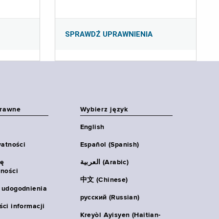
SPRAWDŹ UPRAWNIENIA
prawne
Wybierz język
English
watności
Español (Spanish)
ię
العربية (Arabic)
ności
中文 (Chinese)
 udogodnienia
русский (Russian)
ci informacji
Kreyòl Ayisyen (Haitian-