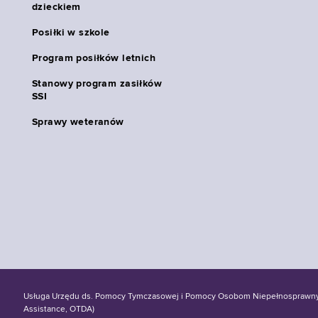
dzieckiem
Posiłki w szkole
Program posiłków letnich
Stanowy program zasiłków
SSI
Sprawy weteranów
Usługa Urzędu ds. Pomocy Tymczasowej i Pomocy Osobom Niepełnosprawnym S
Assistance, OTDA)