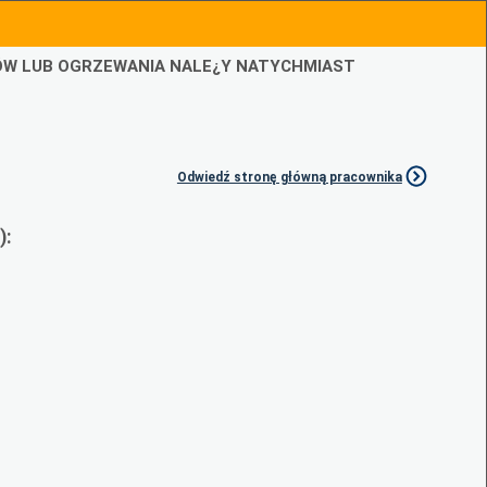
IÓW LUB OGRZEWANIA NALE¿Y NATYCHMIAST
Odwiedź stronę główną pracownika
):