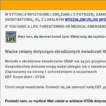
W SYTUACJI KRYZYSOWEJ ZWI¿ZANEJ Z POTRZEB¿ ZAKW
SKONTAKTOWA¿ SI¿ Z LOKALNYM
WYDZIA¿EM US¿UG SP
IF YOU HAVE A LIFE THREATENING OR MEDICAL EMERGENC
Masz moc, aby darować komuś życie. Kliknij tutaj, aby uzyskać 
Ważne zmiany dotyczące skradzionych świadczeń S
Wnioski o skradzione świadczenia SNAP nie są już przyjmo
Gospodarstwa domowe mogą nadal ubiegać się o świadczen
Zapraszamy na stronę z ostrzeżeniami o oszustwach
EBT Scam Alert | OTDA.
Chroń swoje świadczenia. Dowiedz się, jak zamrozić kartę EBT, 
Powiedz nam, co myślisz! Weź udział w ankiecie OTDA dotyczą