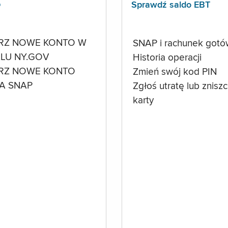
p
Sprawdź saldo EBT
RZ NOWE KONTO W
SNAP i rachunek got
LU NY.GOV
Historia operacji
RZ NOWE KONTO
Zmień swój kod PIN
A SNAP
Zgłoś utratę lub znisz
karty