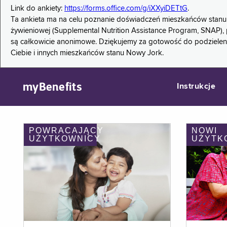
Link do ankiety:
https://forms.office.com/g/iXXyiDETtG
.
Ta ankieta ma na celu poznanie doświadczeń mieszkańców stanu
żywieniowej (Supplemental Nutrition Assistance Program, SNAP), 
są całkowicie anonimowe. Dziękujemy za gotowość do podzieleni
Ciebie i innych mieszkańców stanu Nowy Jork.
myBenefits
Instrukcje
POWRACAJĄCY
NOWI
UŻYTKOWNICY
UŻYTK