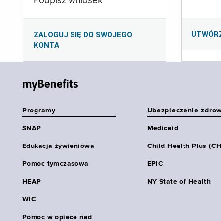
Podpisz wniosek
UTWÓR
ZALOGUJ SIĘ DO SWOJEGO
KONTA
myBenefits
Programy
Ubezpieczenie zdro
SNAP
Medicaid
Edukacja żywieniowa
Child Health Plus (C
Pomoc tymczasowa
EPIC
HEAP
NY State of Health
WIC
Pomoc w opiece nad