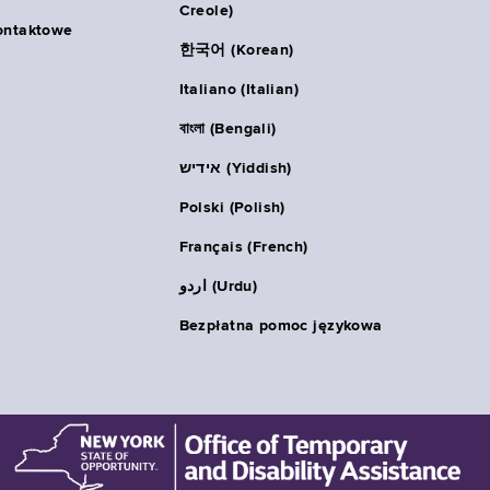
Creole)
ontaktowe
한국어 (Korean)
Italiano (Italian)
বাংলা (Bengali)
אידיש (Yiddish)
Polski (Polish)
Français (French)
اردو (Urdu)
Bezpłatna pomoc językowa