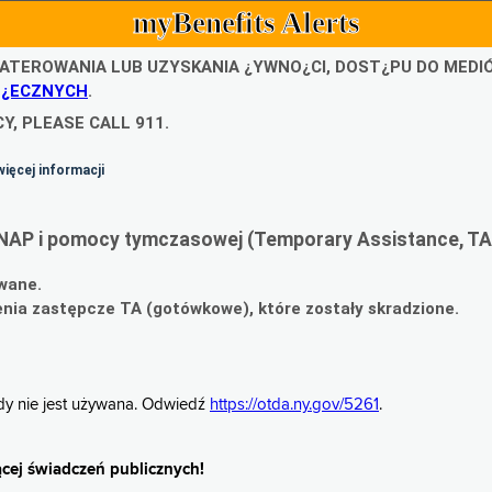
myBenefits Alerts
ATEROWANIA LUB UZYSKANIA ¿YWNO¿CI, DOST¿PU DO MED
O¿ECZNYCH
.
Y, PLEASE CALL 911.
więcej informacji
NAP i pomocy tymczasowej (Temporary Assistance, TA
wane.
ia zastępcze TA (gotówkowe), które zostały skradzione.
gdy nie jest używana. Odwiedź
https://otda.ny.gov/5261
.
cej świadczeń publicznych!