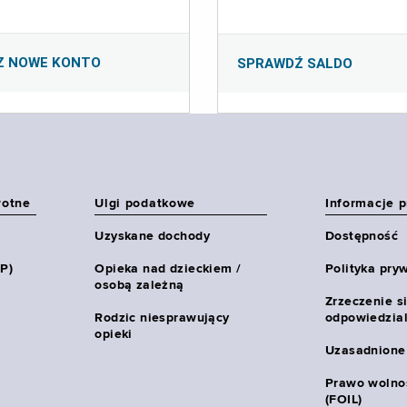
Z NOWE KONTO
SPRAWDŹ SALDO
wotne
Ulgi podatkowe
Informacje 
Uzyskane dochody
Dostępność
HP)
Opieka nad dzieckiem /
Polityka pry
osobą zależną
Zrzeczenie s
Rodzic niesprawujący
odpowiedzial
opieki
Uzasadnione
Prawo wolnoś
(FOIL)