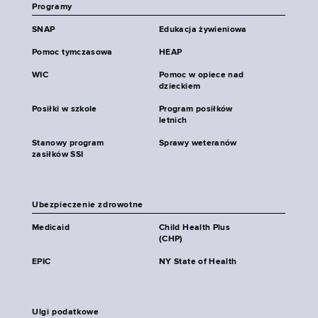
Programy
SNAP
Edukacja żywieniowa
Pomoc tymczasowa
HEAP
WIC
Pomoc w opiece nad
dzieckiem
Posiłki w szkole
Program posiłków
letnich
Stanowy program
Sprawy weteranów
zasiłków SSI
Ubezpieczenie zdrowotne
Medicaid
Child Health Plus
(CHP)
EPIC
NY State of Health
Ulgi podatkowe