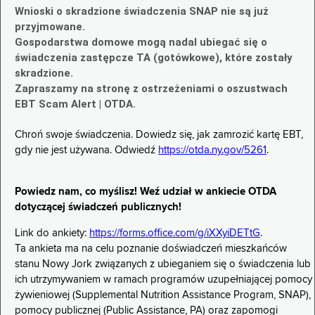
Wnioski o skradzione świadczenia SNAP nie są już
przyjmowane.
Gospodarstwa domowe mogą nadal ubiegać się o
świadczenia zastępcze TA (gotówkowe), które zostały
skradzione.
Zapraszamy na stronę z ostrzeżeniami o oszustwach
EBT Scam Alert | OTDA.
Chroń swoje świadczenia. Dowiedz się, jak zamrozić kartę EBT,
gdy nie jest używana. Odwiedź
https://otda.ny.gov/5261
.
Powiedz nam, co myślisz! Weź udział w ankiecie OTDA
dotyczącej świadczeń publicznych!
Link do ankiety:
https://forms.office.com/g/iXXyiDETtG
.
Ta ankieta ma na celu poznanie doświadczeń mieszkańców
stanu Nowy Jork związanych z ubieganiem się o świadczenia lub
ich utrzymywaniem w ramach programów uzupełniającej pomocy
żywieniowej (Supplemental Nutrition Assistance Program, SNAP),
pomocy publicznej (Public Assistance, PA) oraz zapomogi