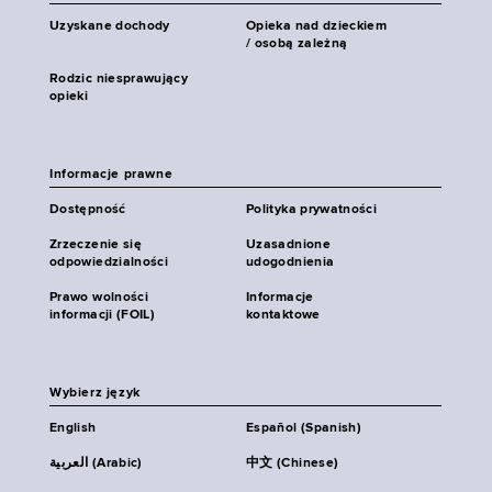
Uzyskane dochody
Opieka nad dzieckiem
/ osobą zależną
Rodzic niesprawujący
opieki
Informacje prawne
Dostępność
Polityka prywatności
Zrzeczenie się
Uzasadnione
odpowiedzialności
udogodnienia
Prawo wolności
Informacje
informacji (FOIL)
kontaktowe
Wybierz język
English
Español (Spanish)
العربية (Arabic)
中文 (Chinese)