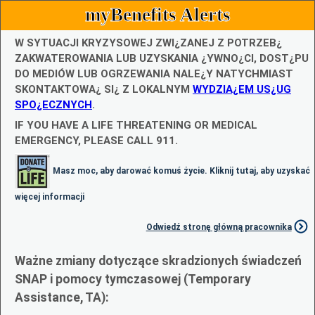
myBenefits Alerts
W SYTUACJI KRYZYSOWEJ ZWI¿ZANEJ Z POTRZEB¿
ZAKWATEROWANIA LUB UZYSKANIA ¿YWNO¿CI, DOST¿PU
DO MEDIÓW LUB OGRZEWANIA NALE¿Y NATYCHMIAST
SKONTAKTOWA¿ SI¿ Z LOKALNYM
WYDZIA¿EM US¿UG
SPO¿ECZNYCH
.
IF YOU HAVE A LIFE THREATENING OR MEDICAL
EMERGENCY, PLEASE CALL 911.
Masz moc, aby darować komuś życie. Kliknij tutaj, aby uzyskać
więcej informacji
Odwiedź stronę główną pracownika
Ważne zmiany dotyczące skradzionych świadczeń
SNAP i pomocy tymczasowej (Temporary
Assistance, TA):