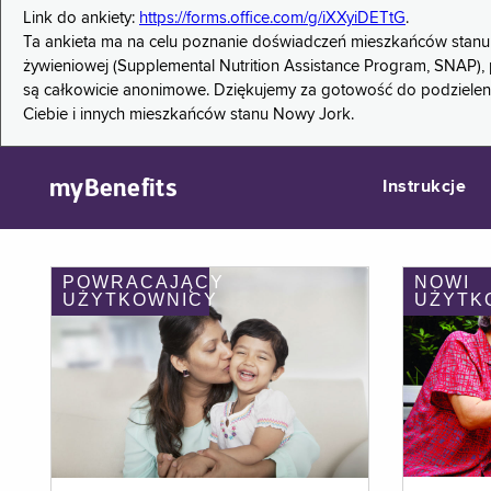
Link do ankiety:
https://forms.office.com/g/iXXyiDETtG
.
Ta ankieta ma na celu poznanie doświadczeń mieszkańców stanu
żywieniowej (Supplemental Nutrition Assistance Program, SNAP), 
są całkowicie anonimowe. Dziękujemy za gotowość do podzieleni
Ciebie i innych mieszkańców stanu Nowy Jork.
myBenefits
Instrukcje
POWRACAJĄCY
NOWI
UŻYTKOWNICY
UŻYTK