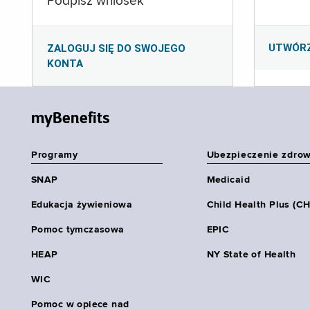
Podpisz wniosek
UTWÓR
ZALOGUJ SIĘ DO SWOJEGO
KONTA
myBenefits
Programy
Ubezpieczenie zdro
SNAP
Medicaid
Edukacja żywieniowa
Child Health Plus (C
Pomoc tymczasowa
EPIC
HEAP
NY State of Health
WIC
Pomoc w opiece nad