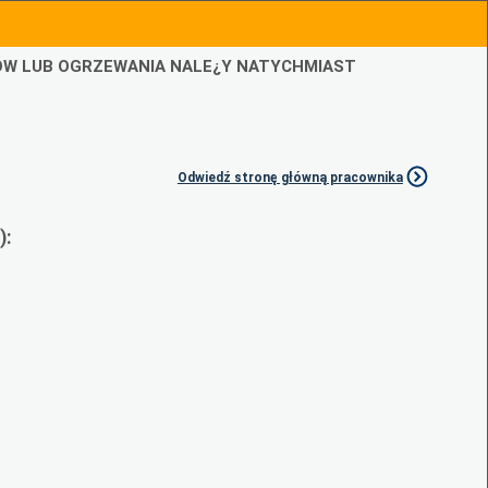
IÓW LUB OGRZEWANIA NALE¿Y NATYCHMIAST
Odwiedź stronę główną pracownika
):