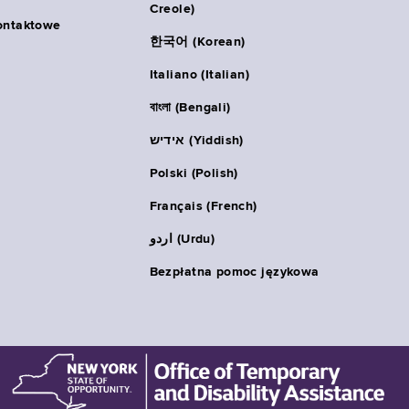
Creole)
ontaktowe
한국어 (Korean)
Italiano (Italian)
বাংলা (Bengali)
אידיש (Yiddish)
Polski (Polish)
Français (French)
اردو (Urdu)
Bezpłatna pomoc językowa