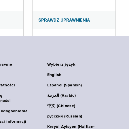
SPRAWDŹ UPRAWNIENIA
prawne
Wybierz język
English
watności
Español (Spanish)
ię
العربية (Arabic)
ności
中文 (Chinese)
 udogodnienia
русский (Russian)
ci informacji
Kreyòl Ayisyen (Haitian-