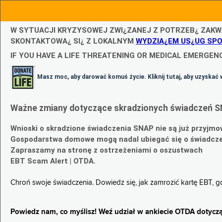
W SYTUACJI KRYZYSOWEJ ZWI¿ZANEJ Z POTRZEB¿ ZAKW
SKONTAKTOWA¿ SI¿ Z LOKALNYM
WYDZIA¿EM US¿UG SP
IF YOU HAVE A LIFE THREATENING OR MEDICAL EMERGENC
Masz moc, aby darować komuś życie. Kliknij tutaj, aby uzyskać 
Ważne zmiany dotyczące skradzionych świadczeń S
Wnioski o skradzione świadczenia SNAP nie są już przyjmo
Gospodarstwa domowe mogą nadal ubiegać się o świadczen
Zapraszamy na stronę z ostrzeżeniami o oszustwach
EBT Scam Alert | OTDA.
Chroń swoje świadczenia. Dowiedz się, jak zamrozić kartę EBT, 
Powiedz nam, co myślisz! Weź udział w ankiecie OTDA dotyczą