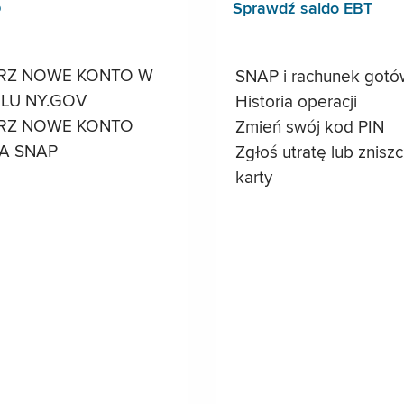
p
Sprawdź saldo EBT
RZ NOWE KONTO W
SNAP i rachunek got
LU NY.GOV
Historia operacji
RZ NOWE KONTO
Zmień swój kod PIN
A SNAP
Zgłoś utratę lub znisz
karty