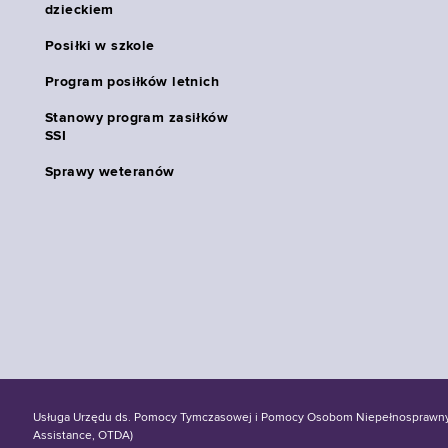
dzieckiem
Posiłki w szkole
Program posiłków letnich
Stanowy program zasiłków
SSI
Sprawy weteranów
Usługa Urzędu ds. Pomocy Tymczasowej i Pomocy Osobom Niepełnosprawnym S
Assistance, OTDA)