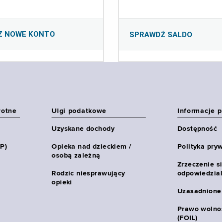
Z NOWE KONTO
SPRAWDŹ SALDO
wotne
Ulgi podatkowe
Informacje 
Uzyskane dochody
Dostępność
HP)
Opieka nad dzieckiem /
Polityka pry
osobą zależną
Zrzeczenie s
Rodzic niesprawujący
odpowiedzial
opieki
Uzasadnione
Prawo wolnoś
(FOIL)