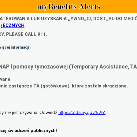
myBenefits Alerts
ATEROWANIA LUB UZYSKANIA ¿YWNO¿CI, DOST¿PU DO MED
O¿ECZNYCH
.
Y, PLEASE CALL 911.
więcej informacji
NAP i pomocy tymczasowej (Temporary Assistance, TA
wane.
ia zastępcze TA (gotówkowe), które zostały skradzione.
gdy nie jest używana. Odwiedź
https://otda.ny.gov/5261
.
cej świadczeń publicznych!