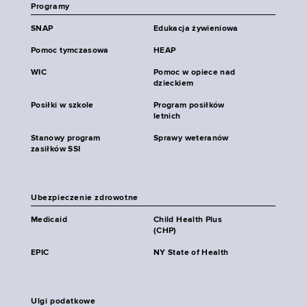
Programy
SNAP
Edukacja żywieniowa
Pomoc tymczasowa
HEAP
WIC
Pomoc w opiece nad
dzieckiem
Posiłki w szkole
Program posiłków
letnich
Stanowy program
Sprawy weteranów
zasiłków SSI
Ubezpieczenie zdrowotne
Medicaid
Child Health Plus
(CHP)
EPIC
NY State of Health
Ulgi podatkowe