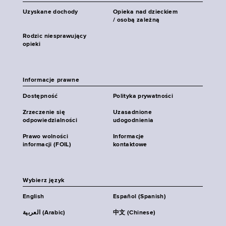
Uzyskane dochody
Opieka nad dzieckiem
/ osobą zależną
Rodzic niesprawujący
opieki
Informacje prawne
Dostępność
Polityka prywatności
Zrzeczenie się
Uzasadnione
odpowiedzialności
udogodnienia
Prawo wolności
Informacje
informacji (FOIL)
kontaktowe
Wybierz język
English
Español (Spanish)
العربية (Arabic)
中文 (Chinese)