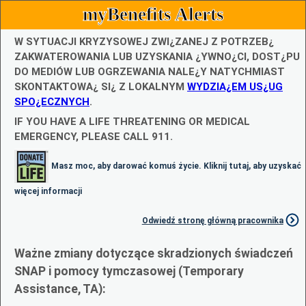
myBenefits Alerts
W SYTUACJI KRYZYSOWEJ ZWI¿ZANEJ Z POTRZEB¿
ZAKWATEROWANIA LUB UZYSKANIA ¿YWNO¿CI, DOST¿PU
DO MEDIÓW LUB OGRZEWANIA NALE¿Y NATYCHMIAST
SKONTAKTOWA¿ SI¿ Z LOKALNYM
WYDZIA¿EM US¿UG
SPO¿ECZNYCH
.
IF YOU HAVE A LIFE THREATENING OR MEDICAL
EMERGENCY, PLEASE CALL 911.
Masz moc, aby darować komuś życie. Kliknij tutaj, aby uzyskać
więcej informacji
Odwiedź stronę główną pracownika
Ważne zmiany dotyczące skradzionych świadczeń
SNAP i pomocy tymczasowej (Temporary
Assistance, TA):