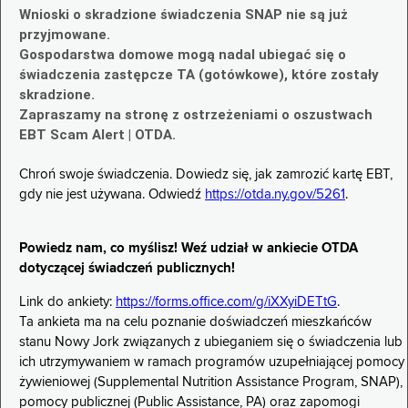
Wnioski o skradzione świadczenia SNAP nie są już
przyjmowane.
Gospodarstwa domowe mogą nadal ubiegać się o
świadczenia zastępcze TA (gotówkowe), które zostały
skradzione.
Zapraszamy na stronę z ostrzeżeniami o oszustwach
EBT Scam Alert | OTDA.
Chroń swoje świadczenia. Dowiedz się, jak zamrozić kartę EBT,
gdy nie jest używana. Odwiedź
https://otda.ny.gov/5261
.
Powiedz nam, co myślisz! Weź udział w ankiecie OTDA
dotyczącej świadczeń publicznych!
Link do ankiety:
https://forms.office.com/g/iXXyiDETtG
.
Ta ankieta ma na celu poznanie doświadczeń mieszkańców
stanu Nowy Jork związanych z ubieganiem się o świadczenia lub
ich utrzymywaniem w ramach programów uzupełniającej pomocy
żywieniowej (Supplemental Nutrition Assistance Program, SNAP),
pomocy publicznej (Public Assistance, PA) oraz zapomogi