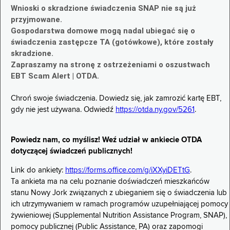
Wnioski o skradzione świadczenia SNAP nie są już
przyjmowane.
Gospodarstwa domowe mogą nadal ubiegać się o
świadczenia zastępcze TA (gotówkowe), które zostały
skradzione.
Zapraszamy na stronę z ostrzeżeniami o oszustwach
EBT Scam Alert | OTDA.
Chroń swoje świadczenia. Dowiedz się, jak zamrozić kartę EBT,
gdy nie jest używana. Odwiedź
https://otda.ny.gov/5261
.
Powiedz nam, co myślisz! Weź udział w ankiecie OTDA
dotyczącej świadczeń publicznych!
Link do ankiety:
https://forms.office.com/g/iXXyiDETtG
.
Ta ankieta ma na celu poznanie doświadczeń mieszkańców
stanu Nowy Jork związanych z ubieganiem się o świadczenia lub
ich utrzymywaniem w ramach programów uzupełniającej pomocy
żywieniowej (Supplemental Nutrition Assistance Program, SNAP),
pomocy publicznej (Public Assistance, PA) oraz zapomogi