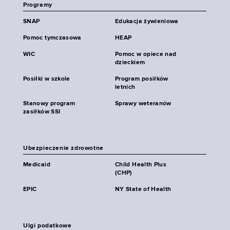
Programy
SNAP
Edukacja żywieniowa
Pomoc tymczasowa
HEAP
WIC
Pomoc w opiece nad
dzieckiem
Posiłki w szkole
Program posiłków
letnich
Stanowy program
Sprawy weteranów
zasiłków SSI
Ubezpieczenie zdrowotne
Medicaid
Child Health Plus
(CHP)
EPIC
NY State of Health
Ulgi podatkowe