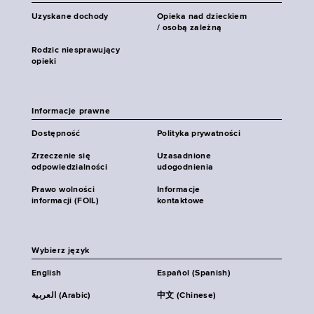
Uzyskane dochody
Opieka nad dzieckiem
/ osobą zależną
Rodzic niesprawujący
opieki
Informacje prawne
Dostępność
Polityka prywatności
Zrzeczenie się
Uzasadnione
odpowiedzialności
udogodnienia
Prawo wolności
Informacje
informacji (FOIL)
kontaktowe
Wybierz język
English
Español (Spanish)
العربية (Arabic)
中文 (Chinese)