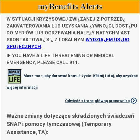
myBenefits Alerts
W SYTUACJI KRYZYSOWEJ ZWI¿ZANEJ Z POTRZEB¿
ZAKWATEROWANIA LUB UZYSKANIA ¿YWNO¿CI, DOST¿PU
DO MEDIÓW LUB OGRZEWANIA NALE¿Y NATYCHMIAST
SKONTAKTOWA¿ SI¿ Z LOKALNYM
WYDZIA¿EM US¿UG
SPO¿ECZNYCH
.
IF YOU HAVE A LIFE THREATENING OR MEDICAL
EMERGENCY, PLEASE CALL 911.
Masz moc, aby darować komuś życie. Kliknij tutaj, aby uzyskać
więcej informacji
Odwiedź stronę główną pracownika
Ważne zmiany dotyczące skradzionych świadczeń
SNAP i pomocy tymczasowej (Temporary
Assistance, TA):