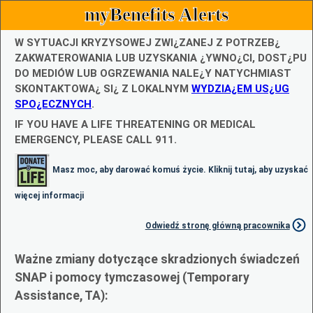
myBenefits Alerts
W SYTUACJI KRYZYSOWEJ ZWI¿ZANEJ Z POTRZEB¿
ZAKWATEROWANIA LUB UZYSKANIA ¿YWNO¿CI, DOST¿PU
DO MEDIÓW LUB OGRZEWANIA NALE¿Y NATYCHMIAST
SKONTAKTOWA¿ SI¿ Z LOKALNYM
WYDZIA¿EM US¿UG
SPO¿ECZNYCH
.
IF YOU HAVE A LIFE THREATENING OR MEDICAL
EMERGENCY, PLEASE CALL 911.
Masz moc, aby darować komuś życie. Kliknij tutaj, aby uzyskać
więcej informacji
Odwiedź stronę główną pracownika
Ważne zmiany dotyczące skradzionych świadczeń
SNAP i pomocy tymczasowej (Temporary
Assistance, TA):