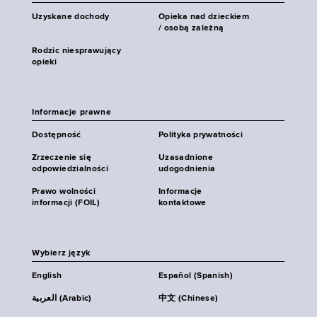
Uzyskane dochody
Opieka nad dzieckiem
/ osobą zależną
Rodzic niesprawujący
opieki
Informacje prawne
Dostępność
Polityka prywatności
Zrzeczenie się
Uzasadnione
odpowiedzialności
udogodnienia
Prawo wolności
Informacje
informacji (FOIL)
kontaktowe
Wybierz język
English
Español (Spanish)
العربية (Arabic)
中文 (Chinese)