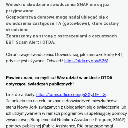
Wnioski o skradzione świadczenia SNAP nie są już
przyjmowane.
Gospodarstwa domowe mogą nadal ubiegać się o
świadczenia zastępcze TA (gotówkowe), które zostały
skradzione.
Zapraszamy na stronę z ostrzeżeniami o oszustwach
EBT Scam Alert | OTDA.
Chroń swoje świadczenia. Dowiedz się, jak zamrozić kartę EBT,
gdy nie jest używana. Odwiedź
https://otda.ny.gov/5261
.
Powiedz nam, co myślisz! Weź udział w ankiecie OTDA
dotyczącej świadczeń publicznych!
Link do ankiety:
https://forms.office.com/g/iXXyiDETtG
.
Ta ankieta ma na celu poznanie doświadczeń mieszkańców
stanu Nowy Jork związanych z ubieganiem się o świadczenia lub
ich utrzymywaniem w ramach programów uzupełniającej pomocy
żywieniowej (Supplemental Nutrition Assistance Program, SNAP),
pomocy publicznej (Public Assistance, PA) oraz zapomogi