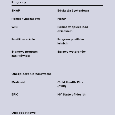
Programy
SNAP
Edukacja żywieniowa
Pomoc tymczasowa
HEAP
WIC
Pomoc w opiece nad
dzieckiem
Posiłki w szkole
Program posiłków
letnich
Stanowy program
Sprawy weteranów
zasiłków SSI
Ubezpieczenie zdrowotne
Medicaid
Child Health Plus
(CHP)
EPIC
NY State of Health
Ulgi podatkowe