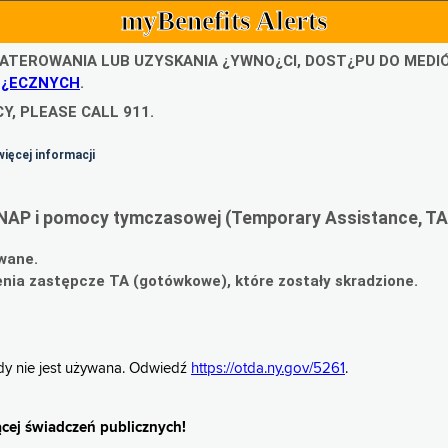
myBenefits Alerts
ATEROWANIA LUB UZYSKANIA ¿YWNO¿CI, DOST¿PU DO MED
O¿ECZNYCH
.
Y, PLEASE CALL 911.
więcej informacji
NAP i pomocy tymczasowej (Temporary Assistance, TA
wane.
ia zastępcze TA (gotówkowe), które zostały skradzione.
gdy nie jest używana. Odwiedź
https://otda.ny.gov/5261
.
cej świadczeń publicznych!