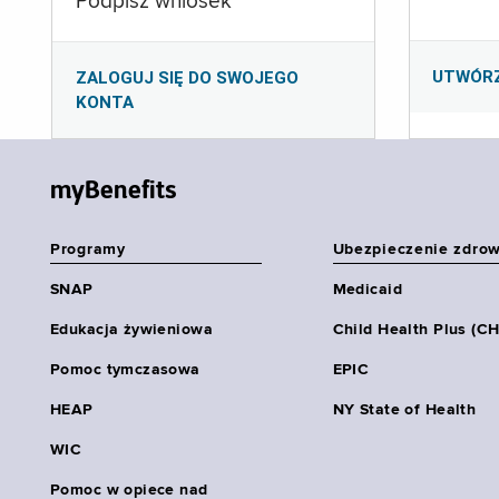
Podpisz wniosek
UTWÓR
ZALOGUJ SIĘ DO SWOJEGO
KONTA
myBenefits
Programy
Ubezpieczenie zdro
SNAP
Medicaid
Edukacja żywieniowa
Child Health Plus (C
Pomoc tymczasowa
EPIC
HEAP
NY State of Health
WIC
Pomoc w opiece nad