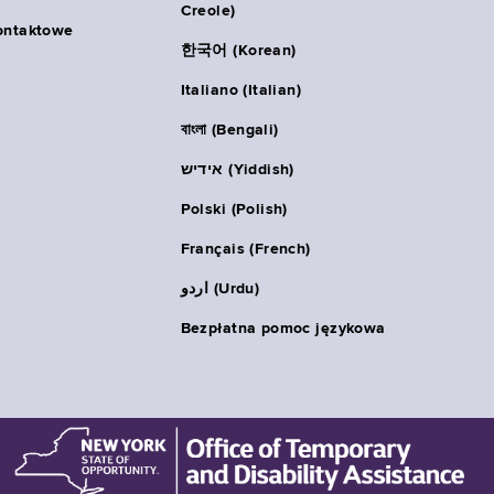
Creole)
ontaktowe
한국어 (Korean)
Italiano (Italian)
বাংলা (Bengali)
אידיש (Yiddish)
Polski (Polish)
Français (French)
اردو (Urdu)
Bezpłatna pomoc językowa