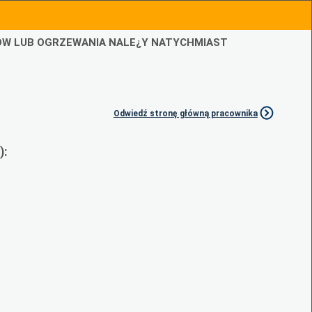
IÓW LUB OGRZEWANIA NALE¿Y NATYCHMIAST
Odwiedź stronę główną pracownika
):