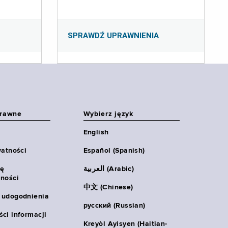
SPRAWDŹ UPRAWNIENIA
prawne
Wybierz język
English
watności
Español (Spanish)
ię
العربية (Arabic)
ności
中文 (Chinese)
 udogodnienia
русский (Russian)
ci informacji
Kreyòl Ayisyen (Haitian-