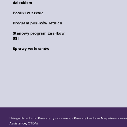
dzieckiem
Posiłki w szkole
Program posiłków letnich
Stanowy program zasiłków
SSI
Sprawy weteranów
Usługa Urzędu ds. Pomocy Tymczasowej i Pomocy Osobom Niepełnosprawnym S
Assistance, OTDA)