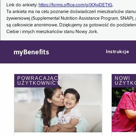
Link do ankiety:
https://forms.office.com/g/iXXyiDETtG
.
Ta ankieta ma na celu poznanie doświadczeń mieszkańców stanu
żywieniowej (Supplemental Nutrition Assistance Program, SNAP), 
są całkowicie anonimowe. Dziękujemy za gotowość do podzieleni
Ciebie i innych mieszkańców stanu Nowy Jork.
myBenefits
Instrukcje
POWRACAJĄCY
NOWI
UŻYTKOWNICY
UŻYTK