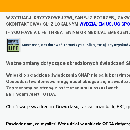
W SYTUACJI KRYZYSOWEJ ZWI¿ZANEJ Z POTRZEB¿ ZAKW
SKONTAKTOWA¿ SI¿ Z LOKALNYM
WYDZIA¿EM US¿UG SP
IF YOU HAVE A LIFE THREATENING OR MEDICAL EMERGENC
Masz moc, aby darować komuś życie. Kliknij tutaj, aby uzyskać 
Ważne zmiany dotyczące skradzionych świadczeń S
Wnioski o skradzione świadczenia SNAP nie są już przyjmo
Gospodarstwa domowe mogą nadal ubiegać się o świadczen
Zapraszamy na stronę z ostrzeżeniami o oszustwach
EBT Scam Alert | OTDA.
Chroń swoje świadczenia. Dowiedz się, jak zamrozić kartę EBT, 
Powiedz nam, co myślisz! Weź udział w ankiecie OTDA dotyczą