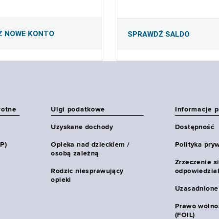
Z NOWE KONTO
SPRAWDŹ SALDO
wotne
Ulgi podatkowe
Informacje 
Uzyskane dochody
Dostępność
HP)
Opieka nad dzieckiem /
Polityka pry
osobą zależną
Zrzeczenie s
Rodzic niesprawujący
odpowiedzial
opieki
Uzasadnione
Prawo wolnoś
(FOIL)