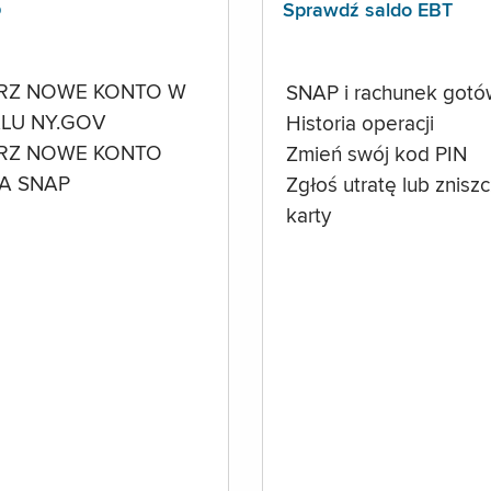
p
Sprawdź saldo EBT
RZ NOWE KONTO W
SNAP i rachunek got
LU NY.GOV
Historia operacji
RZ NOWE KONTO
Zmień swój kod PIN
A SNAP
Zgłoś utratę lub znisz
karty