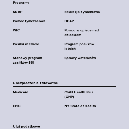
Programy
SNAP
Edukacja żywieniowa
Pomoc tymczasowa
HEAP
WIC
Pomoc w opiece nad
dzieckiem
Posiłki w szkole
Program posiłków
letnich
Stanowy program
Sprawy weteranów
zasiłków SSI
Ubezpieczenie zdrowotne
Medicaid
Child Health Plus
(CHP)
EPIC
NY State of Health
Ulgi podatkowe