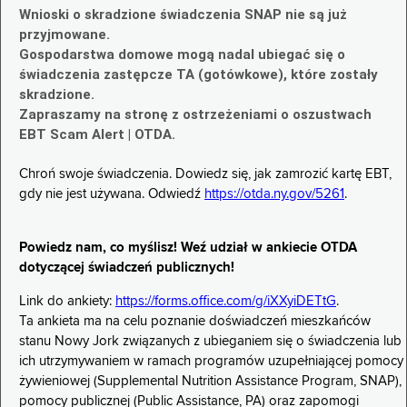
Wnioski o skradzione świadczenia SNAP nie są już
przyjmowane.
Gospodarstwa domowe mogą nadal ubiegać się o
świadczenia zastępcze TA (gotówkowe), które zostały
skradzione.
Zapraszamy na stronę z ostrzeżeniami o oszustwach
EBT Scam Alert | OTDA.
Chroń swoje świadczenia. Dowiedz się, jak zamrozić kartę EBT,
gdy nie jest używana. Odwiedź
https://otda.ny.gov/5261
.
Powiedz nam, co myślisz! Weź udział w ankiecie OTDA
dotyczącej świadczeń publicznych!
Link do ankiety:
https://forms.office.com/g/iXXyiDETtG
.
Ta ankieta ma na celu poznanie doświadczeń mieszkańców
stanu Nowy Jork związanych z ubieganiem się o świadczenia lub
ich utrzymywaniem w ramach programów uzupełniającej pomocy
żywieniowej (Supplemental Nutrition Assistance Program, SNAP),
pomocy publicznej (Public Assistance, PA) oraz zapomogi