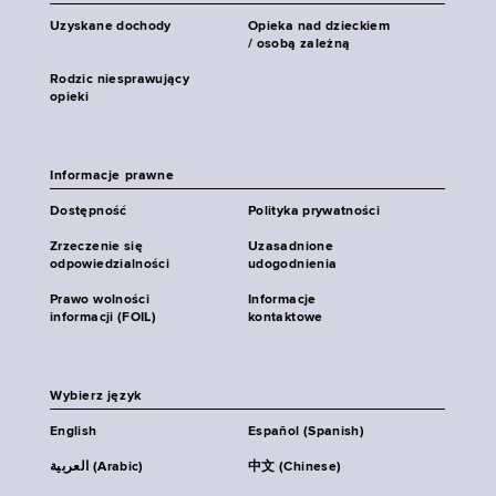
Uzyskane dochody
Opieka nad dzieckiem
/ osobą zależną
Rodzic niesprawujący
opieki
Informacje prawne
Dostępność
Polityka prywatności
Zrzeczenie się
Uzasadnione
odpowiedzialności
udogodnienia
Prawo wolności
Informacje
informacji (FOIL)
kontaktowe
Wybierz język
English
Español (Spanish)
العربية (Arabic)
中文 (Chinese)