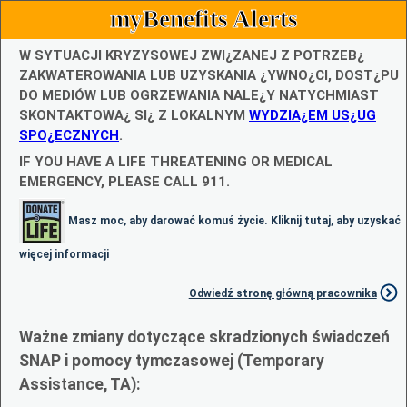
myBenefits Alerts
W SYTUACJI KRYZYSOWEJ ZWI¿ZANEJ Z POTRZEB¿
ZAKWATEROWANIA LUB UZYSKANIA ¿YWNO¿CI, DOST¿PU
DO MEDIÓW LUB OGRZEWANIA NALE¿Y NATYCHMIAST
SKONTAKTOWA¿ SI¿ Z LOKALNYM
WYDZIA¿EM US¿UG
SPO¿ECZNYCH
.
IF YOU HAVE A LIFE THREATENING OR MEDICAL
EMERGENCY, PLEASE CALL 911.
Masz moc, aby darować komuś życie. Kliknij tutaj, aby uzyskać
więcej informacji
Odwiedź stronę główną pracownika
Ważne zmiany dotyczące skradzionych świadczeń
SNAP i pomocy tymczasowej (Temporary
Assistance, TA):